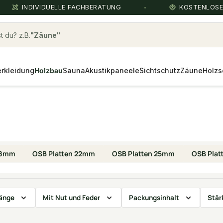
INDIVIDUELLE FACHBERATUNG
KOSTENLOS
 du? z.B.
rkleidung
Holzbau
Sauna
Akustikpaneele
Sichtschutz
Zäune
Holzs
18mm
OSB Platten 22mm
OSB Platten 25mm
OSB Pla
änge
Mit Nut und Feder
Packungsinhalt
Stär