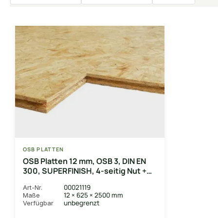
OSB PLATTEN
OSB Platten 12 mm, OSB 3, DIN EN
300, SUPERFINISH, 4-seitig Nut +
Feder, formaldehydfrei verleimt
00021119
Art-Nr.
12 × 625 × 2500 mm
Maße
unbegrenzt
Verfügbar