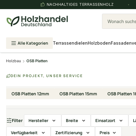
NACHHALTIGES TERRASSENHOLZ
Wonach suchst
Alle Kategorien
Terrassendielen
Holzboden
Fassadenve
Holzbau
OSB Platten
DEIN PROJEKT, UNSER SERVICE
OSB Platten 12mm
OSB Platten 15mm
OSB Platten 
Filter
Hersteller
Breite
Einsatzort
L
Verfügbarkeit
Zertifizierung
Preis