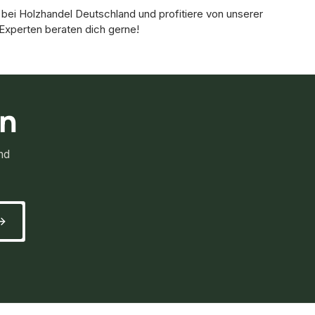
 bei Holzhandel Deutschland und profitiere von unserer
Experten beraten dich gerne!
rn
nd