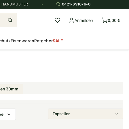
E HANDMUSTER
0421-691076-0
Anmelden
0,00 €
chutz
Eisenwaren
Ratgeber
SALE
tten 30mm
ke