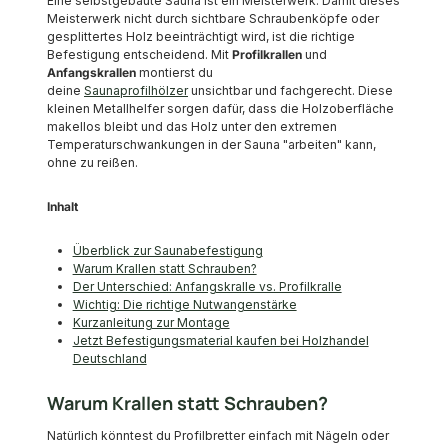
Eine selbstgebaute Sauna ist ein Meisterwerk. Damit dieses
Meisterwerk nicht durch sichtbare Schraubenköpfe oder
gesplittertes Holz beeinträchtigt wird, ist die richtige
Befestigung entscheidend. Mit
Profilkrallen
und
Anfangskrallen
montierst du
deine
Saunaprofilhölzer
unsichtbar und fachgerecht. Diese
kleinen Metallhelfer sorgen dafür, dass die Holzoberfläche
makellos bleibt und das Holz unter den extremen
Temperaturschwankungen in der Sauna "arbeiten" kann,
ohne zu reißen.
Inhalt
Überblick zur Saunabefestigung
Warum Krallen statt Schrauben?
Der Unterschied: Anfangskralle vs. Profilkralle
Wichtig: Die richtige Nutwangenstärke
Kurzanleitung zur Montage
Jetzt Befestigungsmaterial kaufen bei Holzhandel
Deutschland
Warum Krallen statt Schrauben?
Natürlich könntest du Profilbretter einfach mit Nägeln oder