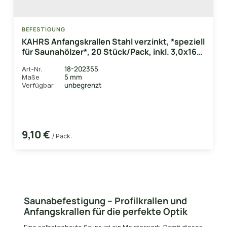
BEFESTIGUNG
KAHRS Anfangskrallen Stahl verzinkt, *speziell
für Saunahölzer*, 20 Stück/Pack, inkl. 3,0x16
mm verz. Schrauben, Nuttiefe: 11 mm /
18-202355
Art-Nr.
Nutwangenstärke: 9,0 mm
5 mm
Maße
unbegrenzt
Verfügbar
9,10 €
/ Pack.
Saunabefestigung – Profilkrallen und
Anfangskrallen für die perfekte Optik