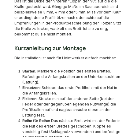
Das ist die Dicke der hinteren "Lippe" der Nut, auf die die
Kralle gesteckt wird. Gängige Maße im Saunabereich sind
beispielsweise 3 mm, 4 mm oder 5 mm. Miss vor dem Kauf
unbedingt deine Profilhölzer nach oder achte auf die
Empfehlungen in der Produktbeschreibung der Hölzer. Sitzt
die Kralle zu locker, wackelt das Brett. Ist sie zu eng,
bekommst du sie nicht montiert.
Kurzanleitung zur Montage
Die Installation ist auch für Heimwerker einfach machbar:
Starten:
Markiere die Position des ersten Brettes.
Befestige die Anfangskrallen an der Unterkonstruktion
(Lattung).
Einsetzen:
Schiebe das erste Profilholz mit der Nut in
die Anfangskrallen.
Fixieren:
Stecke nun auf der anderen Seite (bei der
Feder oder der gegenüberliegenden Nutwange) die
Profilkrallen auf und nagle/schraube diese an der
Lattung fest.
Reihe für Reihe:
Das nächste Brett wird mit der Feder in
die Nut des ersten Brettes geschoben. Klopfe es
vorsichtig fest (Schlagholz verwenden!) und befestige