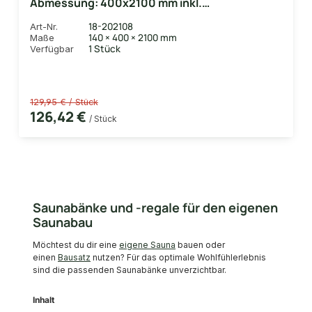
Abmessung: 400x2100 mm inkl.
Unterkonstruktionsrahmen
18-202108
Art-Nr.
140 × 400 × 2100 mm
Maße
1 Stück
Verfügbar
129,95 € / Stück
126,42 €
/ Stück
Saunabänke und -regale für den eigenen
Saunabau
Möchtest du dir eine
eigene Sauna
bauen oder
einen
Bausatz
nutzen? Für das optimale Wohlfühlerlebnis
sind die passenden Saunabänke unverzichtbar.
Inhalt