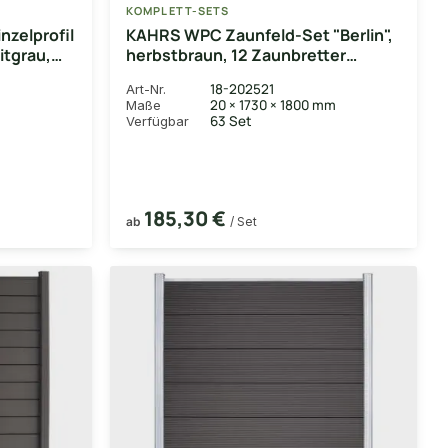
KOMPLETT-SETS
nzelprofil
KAHRS WPC Zaunfeld-Set "Berlin",
itgrau,
herbstbraun, 12 Zaunbretter
20x161 mm, inkl. Alustart- &
18-202521
Art-Nr.
Endleiste in silber +
m
20 × 1730 × 1800 mm
Maße
Fixierungsstange (exkl. Pfosten),
63 Set
Verfügbar
180x180 cm
185,30 €
ab
/ Set