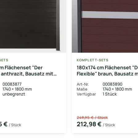
SETS
KOMPLETT-SETS
m Flächenset "Der
180x174 cm Flächenset "D
 anthrazit, Bausatz mit
Flexible" braun, Bausatz m
 Abschlussprofil und
Lamellen, Abschluss- prof
00083877
00083890
Art-Nr.
eiste
Unterbauleiste
1740 × 1800 mm
1740 × 1800 mm
Maße
unbegrenzt
1 Stück
Verfügbar
249,95 € / Stück
5 €
212,98 €
/ Stück
/ Stück