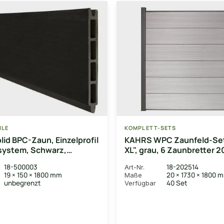
ILE
KOMPLETT-SETS
id BPC-Zaun, Einzelprofil
KAHRS WPC Zaunfeld-Set
system, Schwarz,
XL", grau, 6 Zaunbretter 
0 cm
mm, inkl. Alustart- & Endle
18-500003
18-202514
Art-Nr.
anthrazitbraun + Fixieru
19 × 150 × 1800 mm
20 × 1730 × 1800 
Maße
(exkl. Pfosten), 180x180
unbegrenzt
40 Set
Verfügbar