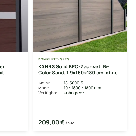
KOMPLETT-SETS
er
KAHRS Solid BPC-Zaunset, Bi-
it
Color Sand, 1,9x180x180 cm, ohne
il und
Pfosten
18-500015
Art-Nr.
19 × 1800 × 1800 mm
Maße
unbegrenzt
Verfügbar
209,00 €
/ Set