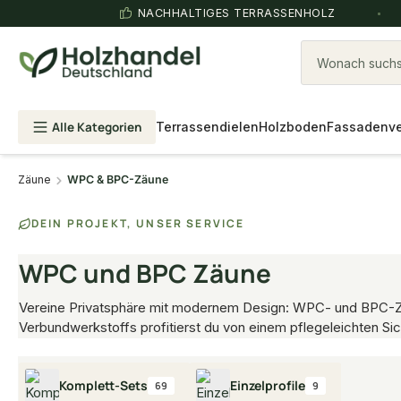
NACHHALTIGES TERRASSENHOLZ
Wonach suchst
Alle Kategorien
Terrassendielen
Holzboden
Fassadenve
Zäune
WPC & BPC-Zäune
DEIN PROJEKT, UNSER SERVICE
WPC und BPC Zäune
Vereine Privatsphäre mit modernem Design: WPC- und BPC-Zäun
Verbundwerkstoffs profitierst du von einem pflegeleichten Sic
Komplett-Sets
Einzelprofile
69
9