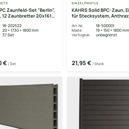
SETS
EINZELPROFILE
 Zaunfeld-Set "Berlin",
KAHRS Solid BPC-Zaun, Ei
, 12 Zaunbretter 20x161
für Stecksystem, Anthraz
Alustart- & Endleiste in
1,9x15x180 cm
18-202522
18-500001
Art-Nr.
braun + Fixierungsstange
20 × 1730 × 1800 mm
19 × 150 × 1800 m
Maße
osten), 180x180 cm
37 Set
unbegrenzt
Verfügbar
0 €
21,95 €
/ Set
/ Stück