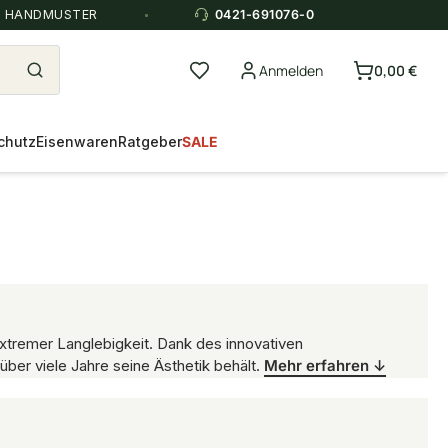
E HANDMUSTER
0421-691076-0
Anmelden
0,00 €
chutz
Eisenwaren
Ratgeber
SALE
xtremer Langlebigkeit. Dank des innovativen
über viele Jahre seine Ästhetik behält.
Mehr erfahren ↓