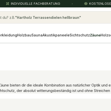
INDIVIDUELLE FACHBERATUNG
KOSTENLOS
 du? z.B.
cumaru
rkleidung
Holzbau
Sauna
Akustikpaneele
Sichtschutz
Zäune
Holzs
e bieten dir die ideale Kombination aus natürlicher Optik und e
htschutz, der absolut witterungsbeständig ist und ohne Streichen 