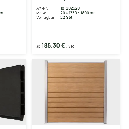
iste in
20x161 mm, inkl. Alustart- &
18-202520
Art-Nr.
(exkl.
Endleiste in anthrazitbraun +
mm
20 × 1730 × 1800 mm
Maße
Fixierungsstange (exkl. Pfosten),
22 Set
Verfügbar
180x180 cm
185,30 €
ab
/ Set