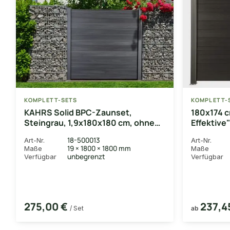
KOMPLETT-SETS
KOMPLETT-
KAHRS Solid BPC-Zaunset,
180x174 c
Steingrau, 1,9x180x180 cm, ohne
Effektive"
Pfosten
Lamellen,
18-500013
Art-Nr.
Art-Nr.
Unterbaul
19 × 1800 × 1800 mm
Maße
Maße
unbegrenzt
Verfügbar
Verfügbar
275,00 €
237,4
/ Set
ab