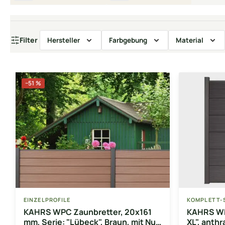
Filter
Hersteller
Farbgebung
Material
−51 %
EINZELPROFILE
KOMPLETT-
KAHRS WPC Zaunbretter, 20x161
KAHRS WP
mm, Serie: "Lübeck", Braun, mit Nut
XL", anthr