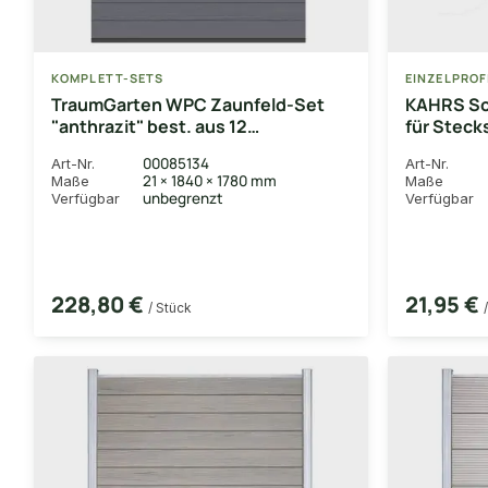
KOMPLETT-SETS
EINZELPROF
TraumGarten WPC Zaunfeld-Set
KAHRS Sol
"anthrazit" best. aus 12
für Steck
Einzelprofilen 20x150 mm, inkl. Alu-
cm
00085134
Art-Nr.
Art-Nr.
Abschlussleisten (oben/unten)
21 × 1840 × 1780 mm
Maße
Maße
unbegrenzt
Verfügbar
Verfügbar
228,80 €
21,95 €
/ Stück