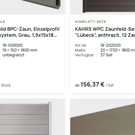
ILE
KOMPLETT-SETS
id BPC-Zaun, Einzelprofil
KAHRS WPC Zaunfeld-Se
system, Grau, 1,9x15x180
"Lübeck", anthrazit, 12 Z
20x161 mm, inkl. Alustart-
18-500000
18-202500
Art-Nr.
Endleiste in anthrazitbrau
19 × 150 × 1800 mm
20 × 1730 × 1800 
Maße
Fixierungsstange (exkl. P
unbegrenzt
37 Set
Verfügbar
180x180 cm
156,37 €
/ Stück
ab
/ Set