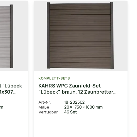
KOMPLETT-SETS
 "Lübeck
KAHRS WPC Zaunfeld-Set
20x307
"Lübeck", braun, 12 Zaunbretter
iste in
20x161 mm, inkl. Alustart- &
18-202502
Art-Nr.
ngsstange
Endleiste in anthrazitbraun +
mm
20 × 1730 × 1800 mm
Maße
 cm
Fixierungsstange (exkl. Pfosten),
46 Set
Verfügbar
180x180 cm