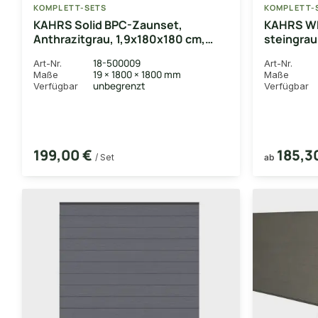
KOMPLETT-SETS
KOMPLETT-
KAHRS Solid BPC-Zaunset,
KAHRS WPC
Anthrazitgrau, 1,9x180x180 cm,
steingrau
ohne Pfosten
mm, inkl. 
18-500009
Art-Nr.
Art-Nr.
anthrazit
19 × 1800 × 1800 mm
Maße
Maße
(exkl. Pf
unbegrenzt
Verfügbar
Verfügbar
199,00 €
185,3
/ Set
ab