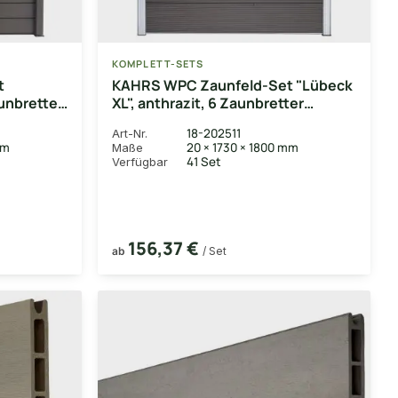
KOMPLETT-SETS
t
KAHRS WPC Zaunfeld-Set "Lübeck
aunbretter
XL", anthrazit, 6 Zaunbretter
 &
20x307 mm, inkl. Alustart- &
18-202511
Art-Nr.
n +
Endleiste in silber +
mm
20 × 1730 × 1800 mm
Maße
fosten),
Fixierungsstange (exkl. Pfosten),
41 Set
Verfügbar
180x180 cm
156,37 €
ab
/ Set