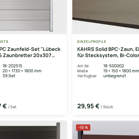
SETS
EINZELPROFILE
C Zaunfeld-Set "Lübeck
KAHRS Solid BPC-Zaun, Ei
, 6 Zaunbretter 20x307
für Stecksystem, Bi-Color
Alustart- & Endleiste in
1,9x15x180 cm
18-202515
18-500002
Art-Nr.
ixierungsstange (exkl.
20 × 1730 × 1800 mm
19 × 150 × 1800 m
Maße
, 180x180 cm
39 Set
unbegrenzt
Verfügbar
7 €
29,95 €
/ Set
/ Stück
−15 %