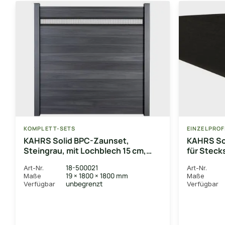
KOMPLETT-SETS
EINZELPROF
KAHRS Solid BPC-Zaunset,
KAHRS Sol
Steingrau, mit Lochblech 15 cm,
für Steck
1,9x180x180 cm, ohne Pfosten
1,9x15x18
18-500021
Art-Nr.
Art-Nr.
19 × 1800 × 1800 mm
Maße
Maße
unbegrenzt
Verfügbar
Verfügbar