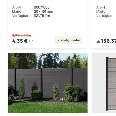
& Feder
20x307 mm
00071606
Art-Nr.
Art-Nr.
Endleiste
20 × 161 mm
Maße
Maße
Fixierung
321,78 lfm
Verfügbar
Verfügbar
180x180 
8,95 € / lfm
4,35 €
156,3
konfigurierbar
/ lfm
ab