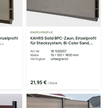
EINZELPROFILE
nzelprofil
KAHRS Solid BPC-Zaun, Einzelprofil
,
für Stecksystem, Bi-Color Sand,
1,9x15x180 cm
18-500007
Art-Nr.
m
19 × 150 × 1800 mm
Maße
unbegrenzt
Verfügbar
21,95 €
/ Stück