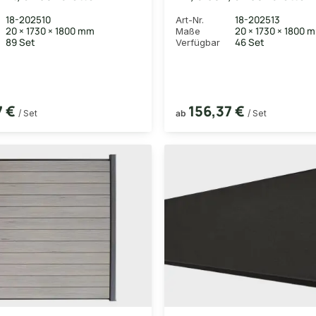
, inkl. Alustart- &
mm, inkl. Alustart- & Endle
18-202510
18-202513
Art-Nr.
 in anthrazitbraun +
silber + Fixierungsstange 
20 × 1730 × 1800 mm
20 × 1730 × 1800 
Maße
sstange (exkl. Pfosten),
Pfosten), 180x180 cm
89 Set
46 Set
Verfügbar
cm
7 €
156,37 €
/ Set
ab
/ Set