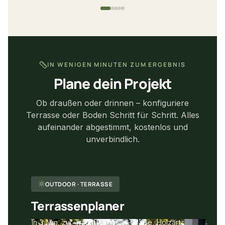
IN WENIGEN MINUTEN ZUM ERGEBNIS
Plane dein Projekt
Ob draußen oder drinnen – konfiguriere
Terrasse oder Boden Schritt für Schritt. Alles
aufeinander abgestimmt, kostenlos und
unverbindlich.
OUTDOOR · TERRASSE
Terrassenplaner
In 3 Min. zur Traumterrasse – Maße, Holzart
F