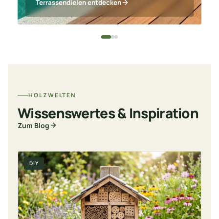
Terrassendielen entdecken
HOLZWELTEN
Wissenswertes & Inspiration
Zum Blog
DIY
D
T
H
f
Na