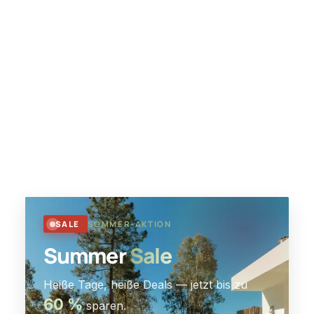
SALE
SOMMER-AKTION
Summer
Sale
Heiße Tage, heiße Deals — jetzt bis zu
60 %
sparen.