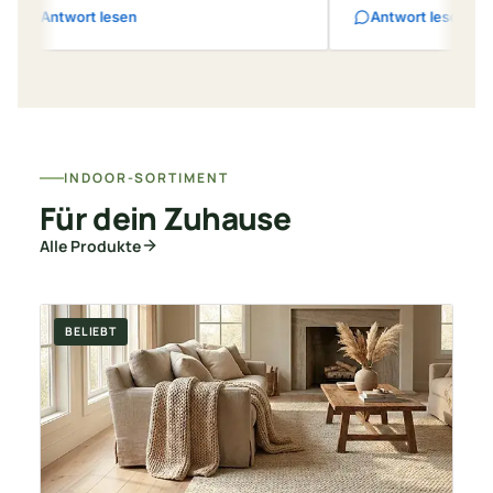
esen
Antwort lesen
INDOOR-SORTIMENT
Für dein Zuhause
Alle Produkte
BELIEBT
T
A
Ra