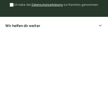
Ich habe die
Datenschutzerklärung
zur Kenntnis genommen.
Wir helfen dir weiter
Zahlungsarten
Informationen
Unternehmen
Kundenservice
Inspirationen
Geprüfte Sicherheit