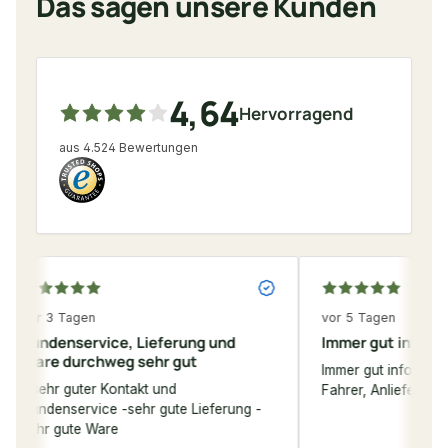
Das sagen unsere Kunden
4,64
Hervorragend
aus 4.524 Bewertungen
vor 5 Tagen
ice, Lieferung und
Immer gut informiert
hweg sehr gut
Immer gut informiert. Problemlos. Ne
 Kontakt und
Fahrer, Anlieferung einwandfrei.
ce -sehr gute Lieferung -
are