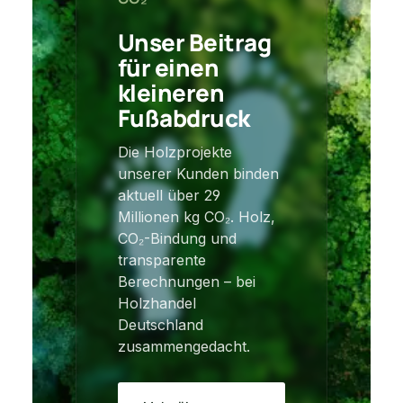
Unser Beitrag
für einen
kleineren
Fußabdruck
Die Holzprojekte
unserer Kunden binden
aktuell über 29
Millionen kg CO₂. Holz,
CO₂-Bindung und
transparente
Berechnungen – bei
Holzhandel
Deutschland
zusammengedacht.