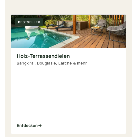
BESTSELLER
T
Holz-Terrassendielen
Bangkirai, Douglasie, Lärche & mehr.
W
Pf
Entdecken
En