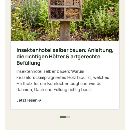
Br
du
Ma
Insektenhotel selber bauen: Anleitung,
die richtigen Hölzer & artgerechte
Befüllung
Insektenhotel selber bauen: Warum
kesseldruckimprägniertes Holz tabu ist, welches
Hartholz für die Bohrlöcher taugt und wie du
Rahmen, Dach und Füllung richtig baust.
Jetzt lesen
Je