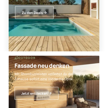
Zu den Deals
OUTDOOR
Fassade neu denken
Mit Rhombusleisten verleihst du deinem
Zuhause sofort eine moderne Optik.
Jetzt entdecken