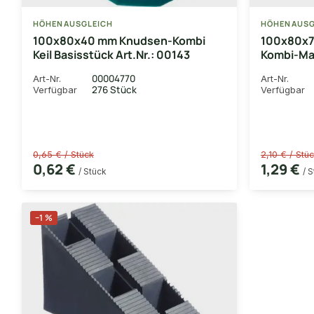
HÖHENAUSGLEICH
HÖHENAUSG
100x80x40 mm Knudsen-Kombi
100x80x7
Keil Basisstück Art.Nr.: 00143
Kombi-Max
00004770
Art-Nr.
Art-Nr.
276 Stück
Verfügbar
Verfügbar
0,65 € / Stück
2,10 € / Stü
0,62 €
1,29 €
/ Stück
/ 
−1 %