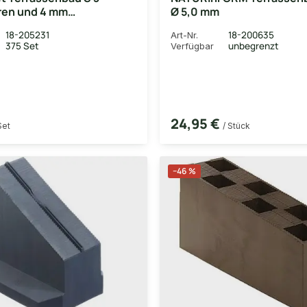
ren und 4 mm
Ø 5,0 mm
bohrer
18-205231
18-200635
Art-Nr.
375 Set
unbegrenzt
Verfügbar
24,95 €
Set
/ Stück
−46 %