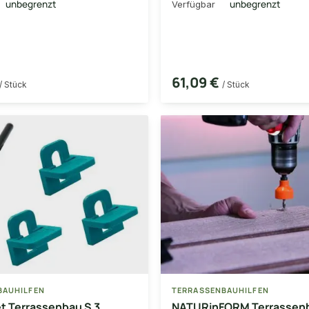
unbegrenzt
unbegrenzt
Verfügbar
61,09 €
/ Stück
/ Stück
BAUHILFEN
TERRASSENBAUHILFEN
et Terrassenbau S 3
NATURinFORM Terrassen