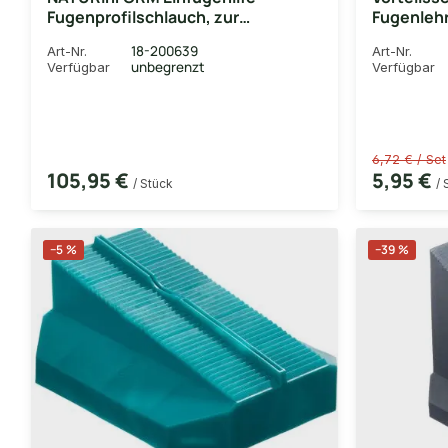
Fugenprofilschlauch, zur
Fugenleh
gleichmäßigen Montage
Hartholz
18-200639
Art-Nr.
Art-Nr.
unbegrenzt
Verfügbar
Verfügbar
6,72 € / Set
105,95 €
5,95 €
/ Stück
/ 
−5 %
−39 %