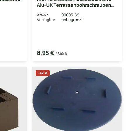
Alu-UK Terrassenbohrschrauben
4,8x20 mm, mit Magnet, SW 8
00005169
Art-Nr.
unbegrenzt
Verfügbar
8,95 €
/ Stück
−42 %