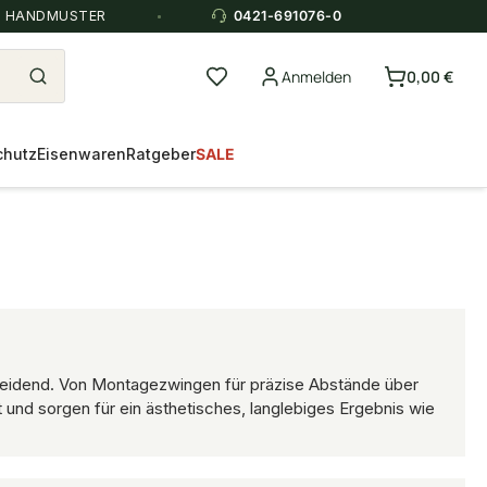
E HANDMUSTER
0421-691076-0
Anmelden
0,00 €
chutz
Eisenwaren
Ratgeber
SALE
scheidend. Von Montagezwingen für präzise Abstände über
t und sorgen für ein ästhetisches, langlebiges Ergebnis wie