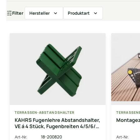
Filter
Hersteller
Produktart
TERRASSEN-ABSTANDSHALTER
TERRASSEN
KAHRS Fugenlehre Abstandshalter,
Montage
VE á 4 Stück, Fugenbreiten 4/5/6/7
mm für ein einheitliches Fugenbild
18-200820
Art-Nr.
Art-Nr.