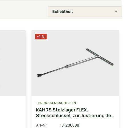
−4 %
TERRASSENBAUHILFEN
KAHRS Stelzlager FLEX,
Steckschlüssel, zur Justierung der
ker, 5
Stelzlager FLEX
18-200888
Art-Nr.
backe