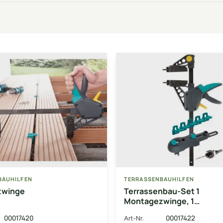
BAUHILFEN
TERRASSENBAUHILFEN
zwinge
Terrassenbau-Set 1
Montagezwinge, 1
Terrassenbohrmobil, 1 Sen
00017420
00017422
Art-Nr.
Abstandshalter, 2 Spann