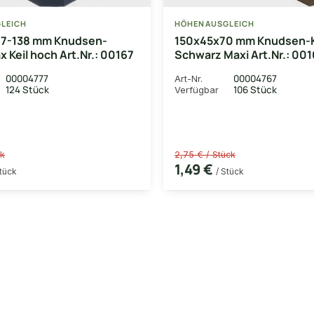
LEICH
HÖHENAUSGLEICH
7-138 mm Knudsen-
150x45x70 mm Knudsen-K
 Keil hoch Art.Nr.: 00167
Schwarz Maxi Art.Nr.: 00
00004777
00004767
Art-Nr.
124 Stück
106 Stück
Verfügbar
ck
2,75 € / Stück
1,49 €
Stück
/ Stück