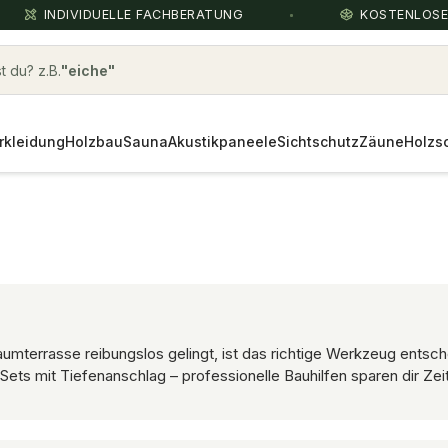
INDIVIDUELLE FACHBERATUNG
KOSTENLOS
 du? z.B.
Bauholz Fichte
rkleidung
Holzbau
Sauna
Akustikpaneele
Sichtschutz
Zäune
Holzs
raumterrasse reibungslos gelingt, ist das richtige Werkzeug ent
Sets mit Tiefenanschlag – professionelle Bauhilfen sparen dir Zei