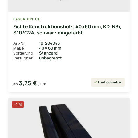
FASSADEN-UK
Fichte Konstruktionsholz, 40x60 mm, KD, NSi,
S10/C24, schwarz eingefärbt
18-204046
Art-Nr.
40 × 60 mm
Maße
Standard
Sortierung
unbegrenzt
Verfügbar
3,75 €
konfigurierbar
ab
/ lfm
−1 %