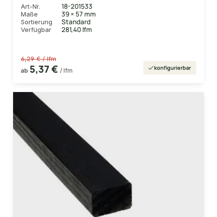
18-201533
Art-Nr.
39 × 57 mm
Maße
Standard
Sortierung
281,40 lfm
Verfügbar
6,29 € / lfm
5,37 €
konfigurierbar
ab
/ lfm