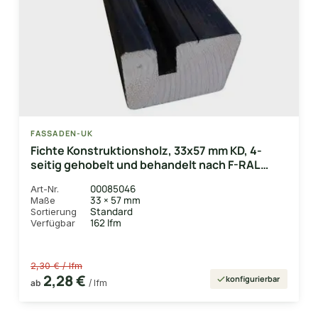
FASSADEN-UK
Fichte Konstruktionsholz, 33x57 mm KD, 4-
seitig gehobelt und behandelt nach F-RAL
9005 Tiefschwarz
00085046
Art-Nr.
33 × 57 mm
Maße
Standard
Sortierung
162 lfm
Verfügbar
2,30 € / lfm
2,28 €
konfigurierbar
ab
/ lfm