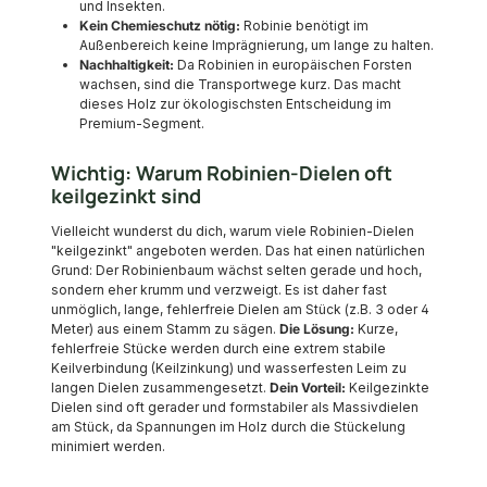
und Insekten.
Kein Chemieschutz nötig:
Robinie benötigt im
Außenbereich keine Imprägnierung, um lange zu halten.
Nachhaltigkeit:
Da Robinien in europäischen Forsten
wachsen, sind die Transportwege kurz. Das macht
dieses Holz zur ökologischsten Entscheidung im
Premium-Segment.
Wichtig: Warum Robinien-Dielen oft
keilgezinkt sind
Vielleicht wunderst du dich, warum viele Robinien-Dielen
"keilgezinkt" angeboten werden. Das hat einen natürlichen
Grund: Der Robinienbaum wächst selten gerade und hoch,
sondern eher krumm und verzweigt. Es ist daher fast
unmöglich, lange, fehlerfreie Dielen am Stück (z.B. 3 oder 4
Meter) aus einem Stamm zu sägen.
Die Lösung:
Kurze,
fehlerfreie Stücke werden durch eine extrem stabile
Keilverbindung (Keilzinkung) und wasserfesten Leim zu
langen Dielen zusammengesetzt.
Dein Vorteil:
Keilgezinkte
Dielen sind oft gerader und formstabiler als Massivdielen
am Stück, da Spannungen im Holz durch die Stückelung
minimiert werden.