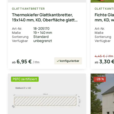
GLATTKANTBRETTER
GLATTKANT
Thermokiefer Glattkantbretter,
Fichte Gl
19x140 mm, KD, Oberfläche glatt
mm, KD, w
gehobelt
18-205170
Art-Nr.
Art-Nr.
19 × 140 mm
Maße
Maße
Standard
Sortierung
Sortierung
unbegrenzt
Verfügbar
Verfügbar
4,45 € / lfm
6,95 €
3,30 
konfigurierbar
ab
/ lfm
ab
PEFC zertifiziert
−28 %