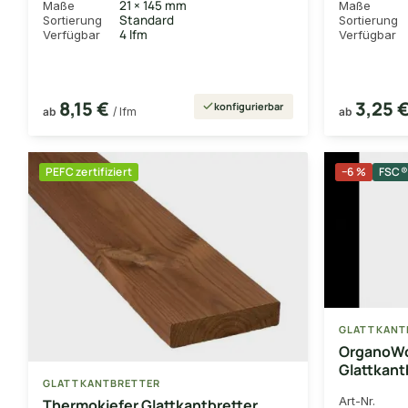
21 × 145 mm
Maße
Maße
Standard
Sortierung
Sortierung
4 lfm
Verfügbar
Verfügbar
8,15 €
3,25 
konfigurierbar
ab
/ lfm
ab
PEFC zertifiziert
−6 %
FSC® 
GLATTKANT
OrganoW
Glattkant
GLATTKANTBRETTER
Oberfläch
Art-Nr.
Thermokiefer Glattkantbretter,