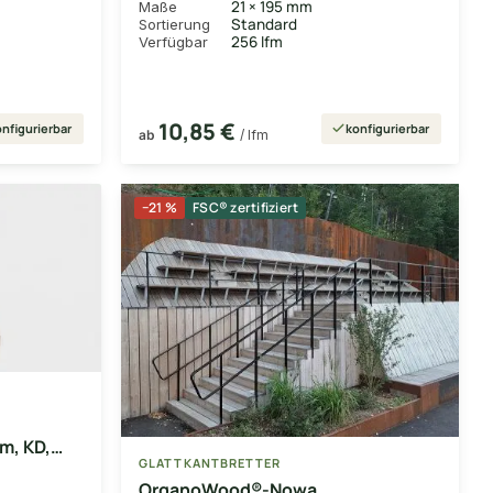
21 × 195 mm
Maße
Standard
Sortierung
256 lfm
Verfügbar
10,85 €
nfigurierbar
konfigurierbar
ab
/ lfm
−21 %
FSC® zertifiziert
m, KD,
GLATTKANTBRETTER
t
OrganoWood®-Nowa