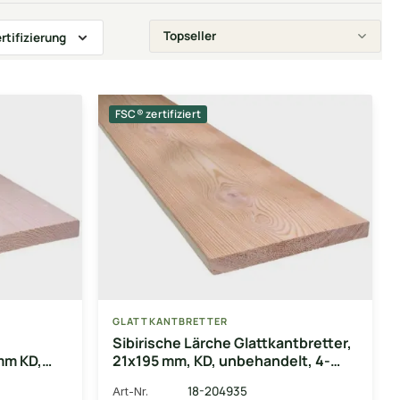
rtifizierung
FSC® zertifiziert
GLATTKANTBRETTER
Sibirische Lärche Glattkantbretter,
mm KD,
21x195 mm, KD, unbehandelt, 4-
seitig gehobelt & gefast
18-204935
Art-Nr.