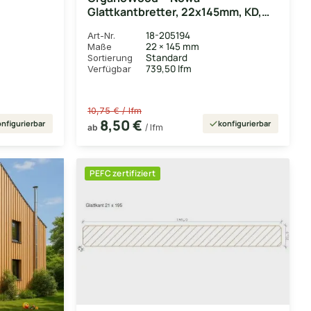
Glattkantbretter, 22x145mm, KD,
Oberfläche glatt gehobelt
18-205194
Art-Nr.
22 × 145 mm
Maße
Standard
Sortierung
739,50 lfm
Verfügbar
10,75 € / lfm
8,50 €
nfigurierbar
konfigurierbar
ab
/ lfm
PEFC zertifiziert