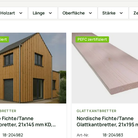
Holzart
Länge
Oberfläche
Stärke
Ze
iert
PEFC zertifiziert
BRETTER
GLATTKANTBRETTER
 Fichte/Tanne
Nordische Fichte/Tanne
bretter, 21x145 mm KD,
Glattkantbretter, 21x195 
, unbehandelt
gehobelt, unbehandelt
18-204982
18-204983
Art-Nr.