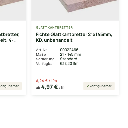
GLATTKANTBRETTER
ntbretter,
Fichte Glattkantbretter 21x145mm,
lt, 4-
KD, unbehandelt
00022466
Art-Nr.
21 × 145 mm
Maße
Standard
Sortierung
637,20 lfm
Verfügbar
6,26 € / lfm
4,97 €
nfigurierbar
konfigurierbar
ab
/ lfm