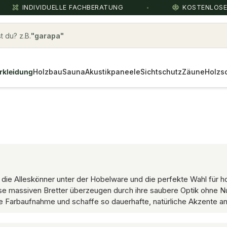
INDIVIDUELLE FACHBERATUNG
KOSTENLOS
 du? z.B.
accoya
rkleidung
Holzbau
Sauna
Akustikpaneele
Sichtschutz
Zäune
Holzs
ind die Alleskönner unter der Hobelware und die perfekte Wahl f
iese massiven Bretter überzeugen durch ihre saubere Optik ohne 
male Farbaufnahme und schaffe so dauerhafte, natürliche Akzente