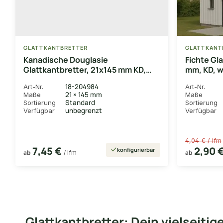
GLATTKANTBRETTER
GLATTKANT
Kanadische Douglasie
Fichte Gl
Glattkantbretter, 21x145 mm KD,
mm, KD, w
gehobelt, unbehandelt
18-204984
Art-Nr.
Art-Nr.
21 × 145 mm
Maße
Maße
Standard
Sortierung
Sortierung
unbegrenzt
Verfügbar
Verfügbar
4,04 € / lfm
7,45 €
2,90 
konfigurierbar
ab
/ lfm
ab
Glattkantbretter: Dein vielseiti