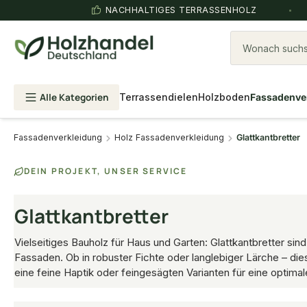
NACHHALTIGES TERRASSENHOLZ
Wonach suchst
Alle Kategorien
Terrassendielen
Holzboden
Fassadenve
Fassadenverkleidung
Holz Fassadenverkleidung
Glattkantbretter
DEIN PROJEKT, UNSER SERVICE
Glattkantbretter
Vielseitiges Bauholz für Haus und Garten: Glattkantbretter s
Fassaden. Ob in robuster Fichte oder langlebiger Lärche – d
eine feine Haptik oder feingesägten Varianten für eine opti