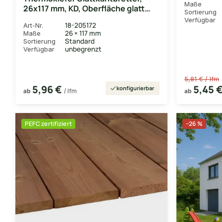
Maße
26x117 mm, KD, Oberfläche glatt
Sortierung
gehobelt
Verfügbar
18-205172
Art-Nr.
26 × 117 mm
Maße
Standard
Sortierung
unbegrenzt
Verfügbar
5,81 € / lfm
5,96 €
5,45 
konfigurierbar
ab
/ lfm
ab
PEFC zertifiziert
−26 %