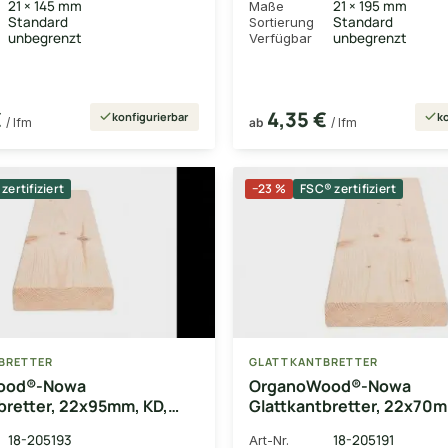
21 × 145 mm
21 × 195 mm
Maße
Standard
Standard
Sortierung
unbegrenzt
unbegrenzt
Verfügbar
€
4,35 €
konfigurierbar
ko
/ lfm
ab
/ lfm
zertifiziert
−23 %
FSC® zertifiziert
BRETTER
GLATTKANTBRETTER
ood®-Nowa
OrganoWood®-Nowa
bretter, 22x95mm, KD,
Glattkantbretter, 22x70m
e glatt gehobelt
Oberfläche glatt gehobel
18-205193
18-205191
Art-Nr.