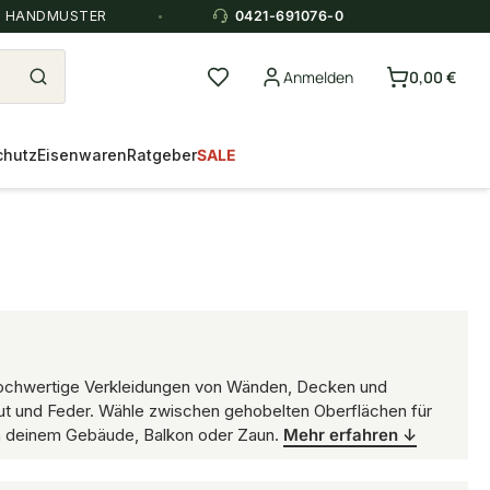
E HANDMUSTER
0421-691076-0
Anmelden
0,00 €
chutz
Eisenwaren
Ratgeber
SALE
ür hochwertige Verkleidungen von Wänden, Decken und
Nut und Feder. Wähle zwischen gehobelten Oberflächen für
 an deinem Gebäude, Balkon oder Zaun.
Mehr erfahren ↓