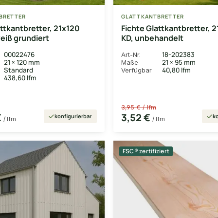
BRETTER
GLATTKANTBRETTER
attkantbretter, 21x120
Fichte Glattkantbretter, 
eiß grundiert
KD, unbehandelt
00022476
18-202383
Art-Nr.
21 × 120 mm
21 × 95 mm
Maße
Standard
40,80 lfm
Verfügbar
438,60 lfm
3,95 € / lfm
€
3,52 €
konfigurierbar
ko
/ lfm
/ lfm
FSC® zertifiziert