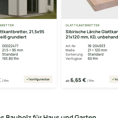
BRETTER
GLATTKANTBRETTER
attkantbretter, 21,5x95
Sibirische Lärche Glattka
eiß grundiert
21x120 mm, KD, unbehande
seitig gehobelt & gefast
00022477
18-204933
Art-Nr.
21.5 × 95 mm
21 × 120 mm
Maße
Standard
Standard
Sortierung
193,80 lfm
60 lfm
Verfügbar
€
6,65 €
konfigurierbar
ko
/ lfm
ab
/ lfm
ges Bauholz für Haus und Garten