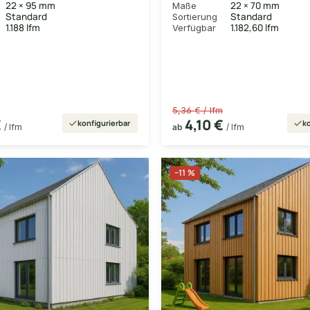
22 × 95 mm
22 × 70 mm
Maße
Standard
Standard
Sortierung
1.188 lfm
1.182,60 lfm
Verfügbar
5,36 € / lfm
€
4,10 €
konfigurierbar
ko
/ lfm
ab
/ lfm
−11 %