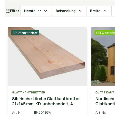
Filter
Hersteller
Behandlung
Breite
FSC® zertifiziert
PEFC zertifiz
GLATTKANTBRETTER
GLATTKANT
Sibirische Lärche Glattkantbretter,
Nordische
21x145 mm, KD, unbehandelt, 4-
Glattkant
seitig gehobelt & gefast
gehobelt
18-204934
Art-Nr.
Art-Nr.