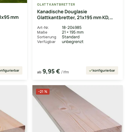
GLATTKANTBRETTER
Kanadische Douglasie
21x95 mm
Glattkantbretter, 21x195 mm KD,
gehobelt, unbehandelt
18-204985
Art-Nr.
21 × 195 mm
Maße
Standard
Sortierung
unbegrenzt
Verfügbar
9,95 €
nfigurierbar
konfigurierbar
ab
/ lfm
−21 %