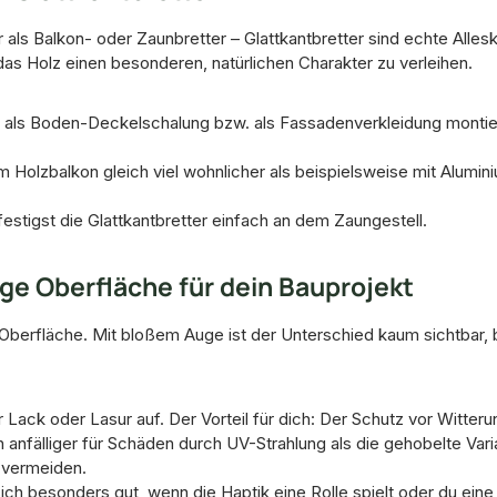
ls Balkon- oder Zaunbretter – Glattkantbretter sind echte Alles
Holz einen besonderen, natürlichen Charakter zu verleihen.
 als Boden-Deckelschalung bzw. als Fassadenverkleidung montiere
Holzbalkon gleich viel wohnlicher als beispielsweise mit Alumin
stigst die Glattkantbretter einfach an dem Zaungestell.
ige Oberfläche für dein Bauprojekt
 Oberfläche. Mit bloßem Auge ist der Unterschied kaum sichtbar, 
Lack oder Lasur auf. Der Vorteil für dich: Der Schutz vor Witter
 anfälliger für Schäden durch UV-Strahlung als die gehobelte Var
 vermeiden.
sich besonders gut, wenn die Haptik eine Rolle spielt oder du ein