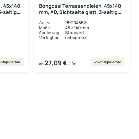
, 45x140
Bongossi Terrassendielen, 45x140
3-seitig
mm, AD, Sichtseite glatt, 3-seitig
egalisiert
18-204552
Art-Nr.
45 × 140 mm
Maße
Standard
Sortierung
unbegrenzt
Verfügbar
27,09 €
nfigurierbar
konfigurierbar
ab
/ lfm