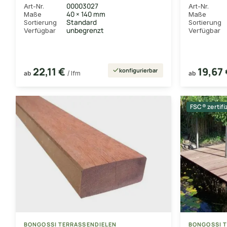
00003027
Art-Nr.
Art-Nr.
40 × 140 mm
Maße
Maße
Standard
Sortierung
Sortierung
unbegrenzt
Verfügbar
Verfügbar
22,11 €
19,67
konfigurierbar
ab
/ lfm
ab
FSC® zertifi
BONGOSSI TERRASSENDIELEN
BONGOSSI 