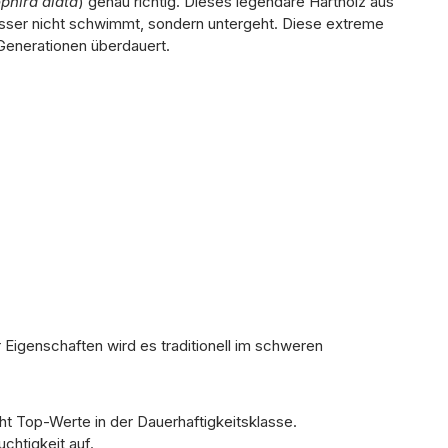
phira alata
) genau richtig. Dieses legendäre Hartholz aus
Wasser nicht schwimmt, sondern untergeht. Diese extreme
 Generationen überdauert.
igenschaften wird es traditionell im schweren
ht Top-Werte in der Dauerhaftigkeitsklasse.
chtigkeit auf.