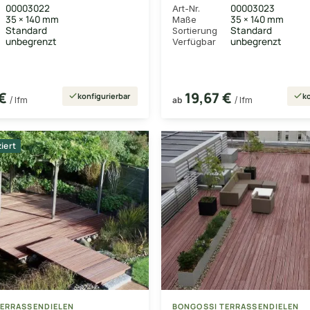
00003022
00003023
Art-Nr.
35 × 140 mm
35 × 140 mm
Maße
Standard
Standard
Sortierung
unbegrenzt
unbegrenzt
Verfügbar
 €
19,67 €
konfigurierbar
ko
/ lfm
ab
/ lfm
ziert
TERRASSENDIELEN
BONGOSSI TERRASSENDIELEN