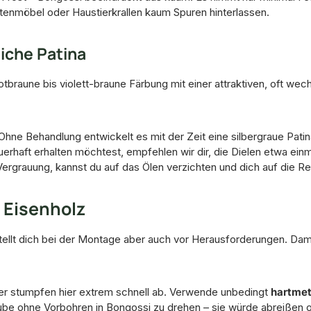
rtenmöbel oder Haustierkrallen kaum Spuren hinterlassen.
iche Patina
 rotbraune bis violett-braune Färbung mit einer attraktiven, oft 
hne Behandlung entwickelt es mit der Zeit eine silbergraue Patina.
aft erhalten möchtest, empfehlen wir dir, die Dielen etwa einma
rgrauung, kannst du auf das Ölen verzichten und dich auf die R
e Eisenholz
tellt dich bei der Montage aber auch vor Herausforderungen. Damit
r stumpfen hier extrem schnell ab. Verwende unbedingt
hartmet
ube ohne Vorbohren in Bongossi zu drehen – sie würde abreißen 