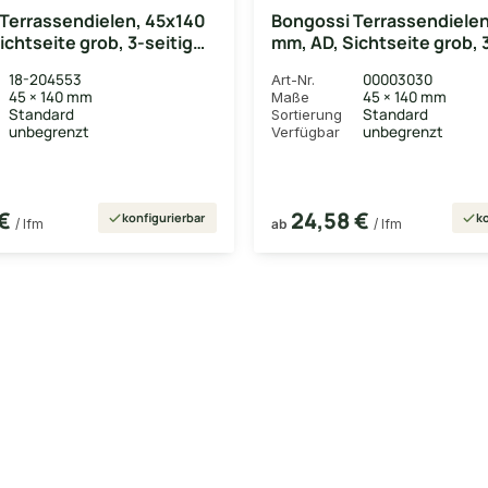
Terrassendielen, 45x140
Bongossi Terrassendielen
ichtseite grob, 3-seitig
mm, AD, Sichtseite grob, 
egalisiert
18-204553
00003030
Art-Nr.
45 × 140 mm
45 × 140 mm
Maße
Standard
Standard
Sortierung
unbegrenzt
unbegrenzt
Verfügbar
 €
24,58 €
konfigurierbar
ko
/ lfm
ab
/ lfm