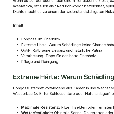
Wenn du auf der Suche nach einem Terrassenholz bist, da
Westafrika, oft auch als "Red Ironwood" bezeichnet, spie
Dichte macht es zu einem der widerstandsfähigsten Hölzer 
Inhalt
Bongossi im Überblick
Extreme Härte: Warum Schädlinge keine Chance hab
Optik: Rotbraune Eleganz und natürliche Patina
Verarbeitung: Tipps für das harte Eisenholz
Pflege und Reinigung
Extreme Härte: Warum Schädlin
Bongossi stammt vorwiegend aus Kamerun und wächst sehr 
Wasserbau (z. B. für Schleusentore oder Hafenanlagen) e
Maximale Resistenz:
Pilze, Insekten oder Termiten 
Wetterfestigkeit:
Ob pralle Sonne, Dauerregen oder 