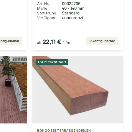
00022706
Art-Nr.
40 × 140 mm
Maße
Standard
Sortierung
unbegrenzt
Verfügbar
22,11 €
nfigurierbar
konfigurierbar
ab
/ lfm
FSC® zertifiziert
BONGOSSI TERRASSENDIELEN