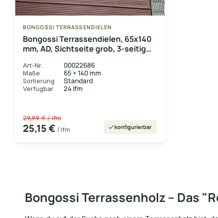
BONGOSSI TERRASSENDIELEN
Bongossi Terrassendielen, 65x140
mm, AD, Sichtseite grob, 3-seitig
egalisiert
00022686
Art-Nr.
65 × 140 mm
Maße
Standard
Sortierung
24 lfm
Verfügbar
29,99 € / lfm
25,15 €
konfigurierbar
/ lfm
Bongossi Terrassenholz – Das "Ro