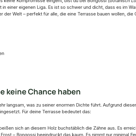
s keine Kompromisse eingeht, bist du bei Bongossi (botanisch
Lo
lt in einer eigenen Liga. Es ist so schwer und dicht, dass es im 
der Welt – perfekt für alle, die eine Terrasse bauen wollen, die
en
ge keine Chance haben
langsam, was zu seiner enormen Dichte führt. Aufgrund dieser E
ingesetzt. Für deine Terrasse bedeutet das:
beißen sich an diesem Holz buchstäblich die Zähne aus. Es erreic
Frost – Bongossi beeindruckt das kaum. Es nimmt nur minimal Feu