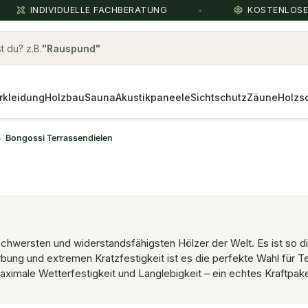
INDIVIDUELLE FACHBERATUNG
KOSTENLOS
 du? z.B.
Terrassenbau Zubehör
rkleidung
Holzbau
Sauna
Akustikpaneele
Sichtschutz
Zäune
Holzs
Bongossi Terrassendielen
 schwersten und widerstandsfähigsten Hölzer der Welt. Es ist so d
Färbung und extremen Kratzfestigkeit ist es die perfekte Wahl für
imale Wetterfestigkeit und Langlebigkeit – ein echtes Kraftpaket