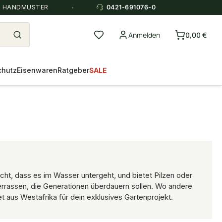
E HANDMUSTER
0421-691076-0
Anmelden
0,00 €
chutz
Eisenwaren
Ratgeber
SALE
icht, dass es im Wasser untergeht, und bietet Pilzen oder
 Terrassen, die Generationen überdauern sollen. Wo andere
 aus Westafrika für dein exklusives Gartenprojekt.