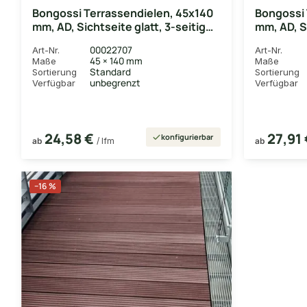
Bongossi Terrassendielen, 45x140
Bongossi 
mm, AD, Sichtseite glatt, 3-seitig
mm, AD, S
egalisiert
egalisiert
00022707
Art-Nr.
Art-Nr.
45 × 140 mm
Maße
Maße
Standard
Sortierung
Sortierung
unbegrenzt
Verfügbar
Verfügbar
24,58 €
27,91
konfigurierbar
ab
/ lfm
ab
−16 %