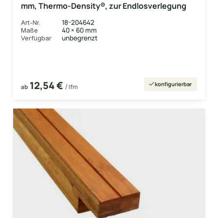
mm, Thermo-Density®, zur Endlosverlegung
18-204642
Art-Nr.
40 × 60 mm
Maße
unbegrenzt
Verfügbar
12,54 €
konfigurierbar
ab
/ lfm