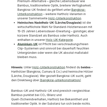
Premium-Alternative – gleiche Lebensdauer wie
Bambus, traditionellere Optik, breitere Verfügbarkeit.
Bangkirai-UK findest du gefiltert unter
Bangkirai-
Unterkonstruktion
– weitere Hartholz-Varianten in
unserer Sammelseite
Holz-Unterkonstruktion
.
Heimisches Nadelholz-UK (Lärche/Douglasie)
ist die
wirtschaftlichste Wahl für Standard-Holzterrassen mit
15–25 Jahren Lebensdauer-Erwartung – günstiger, aber
kürzere Standzeit als Bambus oder Hartholz. Auch
enthalten in unserer
Holz-UK-Kategorie
.
Aluminium-UK
ist Pflicht bei verschraubungsfreien
Clip-Systemen und sinnvoll bei dauerhaft feuchten
Untergründen oder wenn die UK absolut maßstabil
bleiben muss.
Hinweis:
Unter
Holz-Unterkonstruktion
findest du
beides
–
Harthölzer (Bangkirai, Cumaru & Co.) und heimische Hölzer
(Lärche, Douglasie). Wer gezielt Bangkirai-UK sucht, geht
den Direktweg über
/bangkirai-unterkonstruktion/
.
Bambus-UK und Hartholz-UK sind preislich vergleichbar.
Bambus punktet bei CO₂-Bilanz und
Quell-/Schwindverhalten, Hartholz bei Bekanntheit und
traditioneller Optik. In der Substanz tun sich beide nichts.