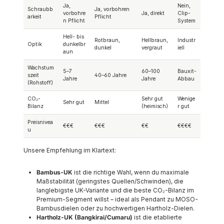
Ja,
Nein,
Schraubb
Ja, vorbohren
vorbohre
Ja, direkt
Clip-
arkeit
Pflicht
n Pflicht
System
Hell- bis
Rotbraun,
Hellbraun,
Industr
Optik
dunkelbr
dunkel
vergraut
iell
aun
Wachstum
5–7
60–100
Bauxit-
szeit
40–60 Jahre
Jahre
Jahre
Abbau
(Rohstoff)
CO₂-
Sehr gut
Wenige
Sehr gut
Mittel
Bilanz
(heimisch)
r gut
Preisnivea
€€€
€€€
€€
€€€€
u
Unsere Empfehlung im Klartext:
Bambus-UK
ist die richtige Wahl, wenn du maximale
Maßstabilität (geringstes Quellen/Schwinden), die
langlebigste UK-Variante und die beste CO₂-Bilanz im
Premium-Segment willst – ideal als Pendant zu MOSO-
Bambusdielen oder zu hochwertigen Hartholz-Dielen.
Hartholz-UK (Bangkirai/Cumaru)
ist die etablierte