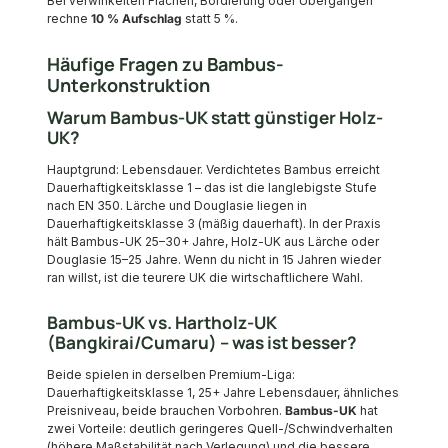
Bei verwinkelten Flächen, Bordierung oder Übergängen
rechne
10 % Aufschlag
statt 5 %.
Häufige Fragen zu Bambus-
Unterkonstruktion
Warum Bambus-UK statt günstiger Holz-
UK?
Hauptgrund: Lebensdauer. Verdichtetes Bambus erreicht
Dauerhaftigkeitsklasse 1 – das ist die langlebigste Stufe
nach EN 350. Lärche und Douglasie liegen in
Dauerhaftigkeitsklasse 3 (mäßig dauerhaft). In der Praxis
hält Bambus-UK 25–30+ Jahre, Holz-UK aus Lärche oder
Douglasie 15–25 Jahre. Wenn du nicht in 15 Jahren wieder
ran willst, ist die teurere UK die wirtschaftlichere Wahl.
Bambus-UK vs. Hartholz-UK
(Bangkirai/Cumaru) – was ist besser?
Beide spielen in derselben Premium-Liga:
Dauerhaftigkeitsklasse 1, 25+ Jahre Lebensdauer, ähnliches
Preisniveau, beide brauchen Vorbohren.
Bambus-UK
hat
zwei Vorteile: deutlich geringeres Quell-/Schwindverhalten
(höhere Maßstabilität nach Verlegung) und die bessere