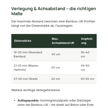
Verlegung & Achsabstand – die richtigen
Maße
Der maximale Abstand zwischen zwei Bambus-UK-Profilen
hängt von der Dielenstärke ab. Faustregeln:
Max.
Empfehl
Dielenstärke
Achsabstand UK
ung
19–20 mm (Standard
35–40
40 cm
Bambus)
cm
21–25 mm (Massiv
45–50
50 cm
Hartholz)
cm
27–30 mm (Stark)
60 cm
50–55 cm
Weitere wichtige Verlegehinweise:
Auflagepunkte:
Gummigranulatpads oder Stelzlager
unter der Bambus-UK – nie direkt auf Beton oder Erde