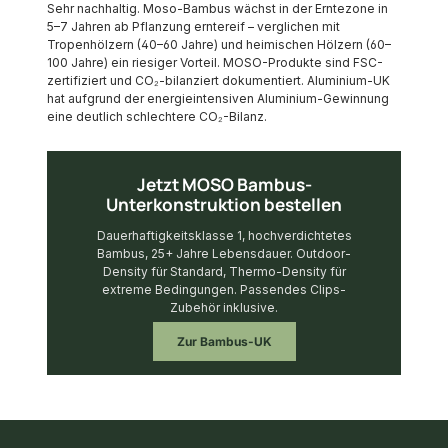
Sehr nachhaltig. Moso-Bambus wächst in der Erntezone in
5–7 Jahren ab Pflanzung erntereif – verglichen mit
Tropenhölzern (40–60 Jahre) und heimischen Hölzern (60–
100 Jahre) ein riesiger Vorteil. MOSO-Produkte sind FSC-
zertifiziert und CO₂-bilanziert dokumentiert. Aluminium-UK
hat aufgrund der energieintensiven Aluminium-Gewinnung
eine deutlich schlechtere CO₂-Bilanz.
Jetzt MOSO Bambus-
Unterkonstruktion bestellen
Dauerhaftigkeitsklasse 1, hochverdichtetes
Bambus, 25+ Jahre Lebensdauer. Outdoor-
Density für Standard, Thermo-Density für
extreme Bedingungen. Passendes Clips-
Zubehör inklusive.
Zur Bambus-UK