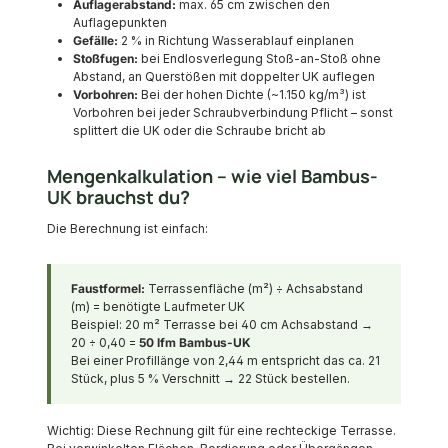
Auflagerabstand:
max. 65 cm zwischen den
Auflagepunkten
Gefälle:
2 % in Richtung Wasserablauf einplanen
Stoßfugen:
bei Endlosverlegung Stoß-an-Stoß ohne
Abstand, an Querstößen mit doppelter UK auflegen
Vorbohren:
Bei der hohen Dichte (~1.150 kg/m³) ist
Vorbohren bei jeder Schraubverbindung Pflicht – sonst
splittert die UK oder die Schraube bricht ab
Mengenkalkulation – wie viel Bambus-
UK brauchst du?
Die Berechnung ist einfach:
Faustformel:
Terrassenfläche (m²) ÷ Achsabstand
(m) = benötigte Laufmeter UK
Beispiel: 20 m² Terrasse bei 40 cm Achsabstand →
20 ÷ 0,40 =
50 lfm Bambus-UK
Bei einer Profillänge von 2,44 m entspricht das ca. 21
Stück, plus 5 % Verschnitt → 22 Stück bestellen.
Wichtig: Diese Rechnung gilt für eine rechteckige Terrasse.