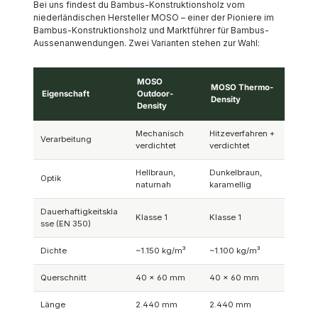
Bei uns findest du Bambus-Konstruktionsholz vom
niederländischen Hersteller MOSO – einer der Pioniere im
Bambus-Konstruktionsholz und Marktführer für Bambus-
Aussenanwendungen. Zwei Varianten stehen zur Wahl:
MOSO
MOSO Thermo-
Eigenschaft
Outdoor-
Density
Density
Mechanisch
Hitzeverfahren +
Verarbeitung
verdichtet
verdichtet
Hellbraun,
Dunkelbraun,
Optik
naturnah
karamellig
Dauerhaftigkeitskla
Klasse 1
Klasse 1
sse (EN 350)
Dichte
~1.150 kg/m³
~1.100 kg/m³
Querschnitt
40 × 60 mm
40 × 60 mm
Länge
2.440 mm
2.440 mm