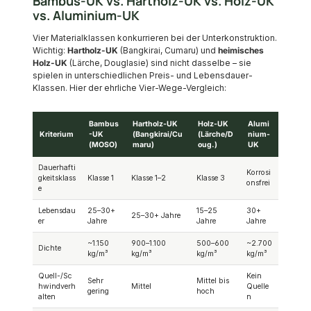
Bambus-UK vs. Hartholz-UK vs. Holz-UK
vs. Aluminium-UK
Vier Materialklassen konkurrieren bei der Unterkonstruktion.
Wichtig:
Hartholz-UK
(Bangkirai, Cumaru) und
heimisches
Holz-UK
(Lärche, Douglasie) sind nicht dasselbe – sie
spielen in unterschiedlichen Preis- und Lebensdauer-
Klassen. Hier der ehrliche Vier-Wege-Vergleich:
Bambus
Hartholz-UK
Holz-UK
Alumi
Kriterium
-UK
(Bangkirai/Cu
(Lärche/D
nium-
(MOSO)
maru)
oug.)
UK
Dauerhafti
Korrosi
gkeitsklass
Klasse 1
Klasse 1–2
Klasse 3
onsfrei
e
Lebensdau
25–30+
15–25
30+
25–30+ Jahre
er
Jahre
Jahre
Jahre
~1.150
900–1.100
500–600
~2.700
Dichte
kg/m³
kg/m³
kg/m³
kg/m³
Quell-/Sc
Kein
Sehr
Mittel bis
hwindverh
Mittel
Quelle
gering
hoch
alten
n