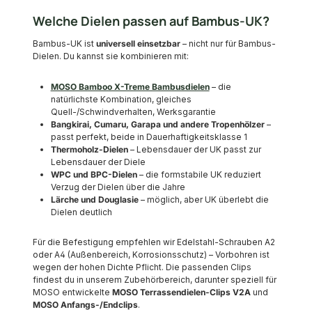
Welche Dielen passen auf Bambus-UK?
Bambus-UK ist
universell einsetzbar
– nicht nur für Bambus-
Dielen. Du kannst sie kombinieren mit:
MOSO Bamboo X-Treme Bambusdielen
– die
natürlichste Kombination, gleiches
Quell-/Schwindverhalten, Werksgarantie
Bangkirai, Cumaru, Garapa und andere Tropenhölzer
–
passt perfekt, beide in Dauerhaftigkeitsklasse 1
Thermoholz-Dielen
– Lebensdauer der UK passt zur
Lebensdauer der Diele
WPC und BPC-Dielen
– die formstabile UK reduziert
Verzug der Dielen über die Jahre
Lärche und Douglasie
– möglich, aber UK überlebt die
Dielen deutlich
Für die Befestigung empfehlen wir Edelstahl-Schrauben A2
oder A4 (Außenbereich, Korrosionsschutz) – Vorbohren ist
wegen der hohen Dichte Pflicht. Die passenden Clips
findest du in unserem Zubehörbereich, darunter speziell für
MOSO entwickelte
MOSO Terrassendielen-Clips V2A
und
MOSO Anfangs-/Endclips
.