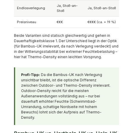
Ja, Stoß-an-
Endlosverlegung
Ja, Stoß-an-Stoß
Stoß
Preisniveau
€€€
€€€€ (ca. + 19 %)
Beide Varianten sind statisch gleichwertig und gehen in
Dauerhaftigkeitsklasse 1. Der Unterschied liegt in der Optik
(für Bambus-UK irrelevant, da nach Verlegung verdeckt) und
in der Witterungsstabilität bei extremer Feuchtebelastung –
hier hat Thermo-Density einen leichten Vorsprung.
Profi-Tipp:
Da die Bambus-UK nach Verlegung
unsichtbar bleibt, ist die optische Differenz
zwischen Outdoor- und Thermo-Density irrelevant.
Outdoor-Density reicht für die meisten
Außenanwendungen vollständig aus – nur bei
dauerhaft erhöhter Feuchte (Schwimmbad-
Umrandung, schattige Nordseite mit hohem
Bewuchs) lohnt sich der Aufpreis auf Thermo-
Density.