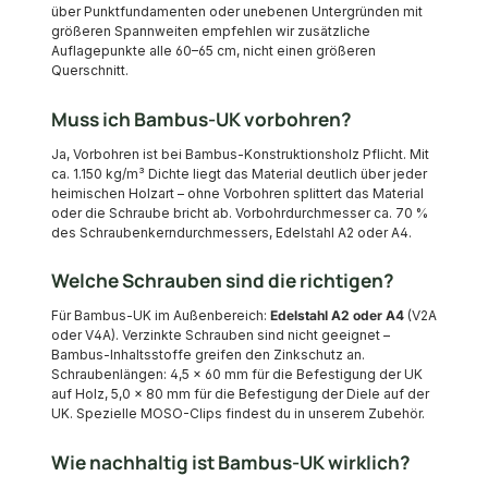
über Punktfundamenten oder unebenen Untergründen mit
größeren Spannweiten empfehlen wir zusätzliche
Auflagepunkte alle 60–65 cm, nicht einen größeren
Querschnitt.
Muss ich Bambus-UK vorbohren?
Ja, Vorbohren ist bei Bambus-Konstruktionsholz Pflicht. Mit
ca. 1.150 kg/m³ Dichte liegt das Material deutlich über jeder
heimischen Holzart – ohne Vorbohren splittert das Material
oder die Schraube bricht ab. Vorbohrdurchmesser ca. 70 %
des Schraubenkerndurchmessers, Edelstahl A2 oder A4.
Welche Schrauben sind die richtigen?
Für Bambus-UK im Außenbereich:
Edelstahl A2 oder A4
(V2A
oder V4A). Verzinkte Schrauben sind nicht geeignet –
Bambus-Inhaltsstoffe greifen den Zinkschutz an.
Schraubenlängen: 4,5 × 60 mm für die Befestigung der UK
auf Holz, 5,0 × 80 mm für die Befestigung der Diele auf der
UK. Spezielle MOSO-Clips findest du in unserem Zubehör.
Wie nachhaltig ist Bambus-UK wirklich?