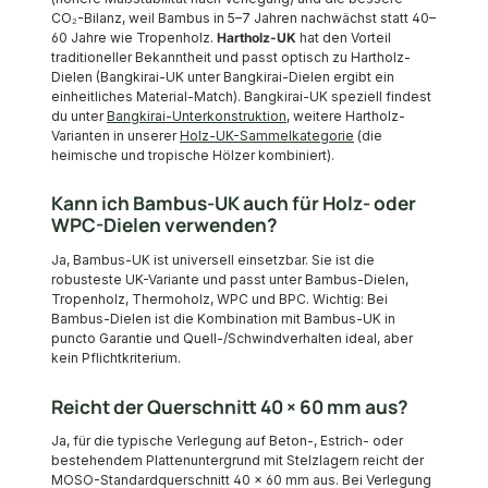
CO₂-Bilanz, weil Bambus in 5–7 Jahren nachwächst statt 40–
60 Jahre wie Tropenholz.
Hartholz-UK
hat den Vorteil
traditioneller Bekanntheit und passt optisch zu Hartholz-
Dielen (Bangkirai-UK unter Bangkirai-Dielen ergibt ein
einheitliches Material-Match). Bangkirai-UK speziell findest
du unter
Bangkirai-Unterkonstruktion
, weitere Hartholz-
Varianten in unserer
Holz-UK-Sammelkategorie
(die
heimische und tropische Hölzer kombiniert).
Kann ich Bambus-UK auch für Holz- oder
WPC-Dielen verwenden?
Ja, Bambus-UK ist universell einsetzbar. Sie ist die
robusteste UK-Variante und passt unter Bambus-Dielen,
Tropenholz, Thermoholz, WPC und BPC. Wichtig: Bei
Bambus-Dielen ist die Kombination mit Bambus-UK in
puncto Garantie und Quell-/Schwindverhalten ideal, aber
kein Pflichtkriterium.
Reicht der Querschnitt 40 × 60 mm aus?
Ja, für die typische Verlegung auf Beton-, Estrich- oder
bestehendem Plattenuntergrund mit Stelzlagern reicht der
MOSO-Standardquerschnitt 40 × 60 mm aus. Bei Verlegung