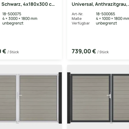
, Schwarz, 4x180x300 cm,
Universal, Anthrazitgrau,
g rechts, Alu-Rahmen EV1
4x180x100 cm, 1-flügelig,
18-500075
18-500065
Art-Nr.
Rahmen DB703
4 × 3000 × 1800 mm
4 × 1000 × 1800 m
Maße
unbegrenzt
unbegrenzt
Verfügbar
0 €
739,00 €
/ Stück
/ Stück