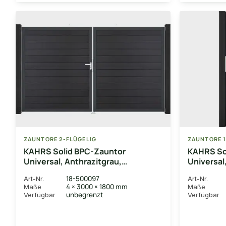
ZAUNTORE 2-FLÜGELIG
ZAUNTORE 1
KAHRS Solid BPC-Zauntor
KAHRS So
Universal, Anthrazitgrau,
Universal
4x180x300 cm, 2-flügelig links,
1-flügeli
18-500097
Art-Nr.
Art-Nr.
Alu-Rahmen DB703
4 × 3000 × 1800 mm
Maße
Maße
unbegrenzt
Verfügbar
Verfügbar