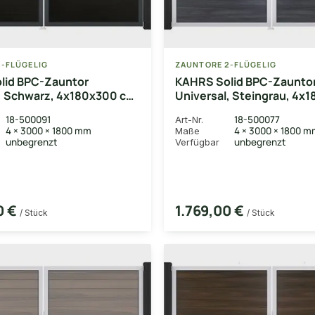
-FLÜGELIG
ZAUNTORE 2-FLÜGELIG
lid BPC-Zauntor
KAHRS Solid BPC-Zaunto
, Schwarz, 4x180x300 cm,
Universal, Steingrau, 4x
g rechts, Alu-Rahmen
cm, 2-flügelig rechts, A
18-500091
18-500077
Art-Nr.
EV1
4 × 3000 × 1800 mm
4 × 3000 × 1800 
Maße
unbegrenzt
unbegrenzt
Verfügbar
0 €
1.769,00 €
/ Stück
/ Stück