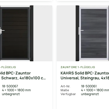
-FLÜGELIG
ZAUNTORE 1-FLÜGELIG
lid BPC-Zauntor
KAHRS Solid BPC-Zaunto
, Schwarz, 4x180x100 cm,
Universal, Steingrau, 4x
g, Alu-Rahmen DB703
cm, 1-flügelig, Alu-Rahme
18-500067
18-500061
Art-Nr.
4 × 1000 × 1800 mm
4 × 1000 × 1800 m
Maße
unbegrenzt
unbegrenzt
Verfügbar