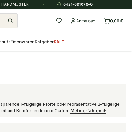
E HANDMUSTER
0421-691076-0
Anmelden
0,00 €
chutz
Eisenwaren
Ratgeber
SALE
sparende 1-flügelige Pforte oder repräsentative 2-flügelige
heit und Komfort in deinem Garten.
Mehr erfahren ↓