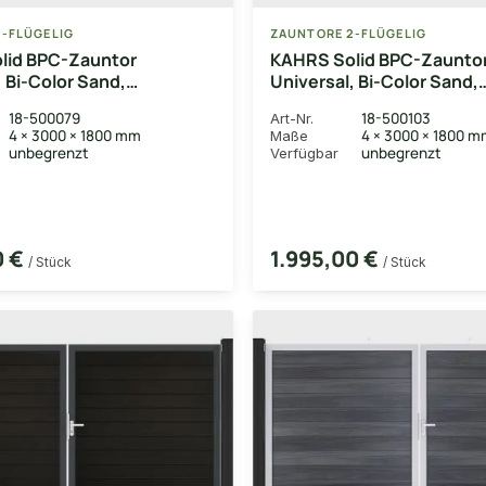
-FLÜGELIG
ZAUNTORE 2-FLÜGELIG
lid BPC-Zauntor
KAHRS Solid BPC-Zaunto
, Bi-Color Sand,
Universal, Bi-Color Sand,
 cm, 2-flügelig rechts,
4x180x300 cm, 2-flügelig 
18-500079
18-500103
Art-Nr.
en EV1
Alu-Rahmen DB703
4 × 3000 × 1800 mm
4 × 3000 × 1800 
Maße
unbegrenzt
unbegrenzt
Verfügbar
0 €
1.995,00 €
/ Stück
/ Stück