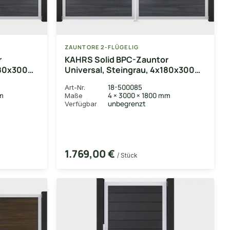
ZAUNTORE 2-FLÜGELIG
r
KAHRS Solid BPC-Zauntor
180x300
Universal, Steingrau, 4x180x300
lu-Rahmen
cm, 2-flügelig links, Alu-Rahmen
18-500085
Art-Nr.
EV1
mm
4 × 3000 × 1800 mm
Maße
unbegrenzt
Verfügbar
1.769,00 €
/ Stück