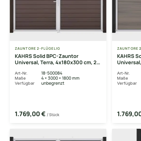
ZAUNTORE 2-FLÜGELIG
ZAUNTORE 2
KAHRS Solid BPC-Zauntor
KAHRS So
Universal, Terra, 4x180x300 cm, 2-
Universal
flügelig links, Alu-Rahmen EV1
4x180x300
18-500084
Art-Nr.
Art-Nr.
Alu-Rahm
4 × 3000 × 1800 mm
Maße
Maße
unbegrenzt
Verfügbar
Verfügbar
1.769,00 €
1.769,0
/ Stück