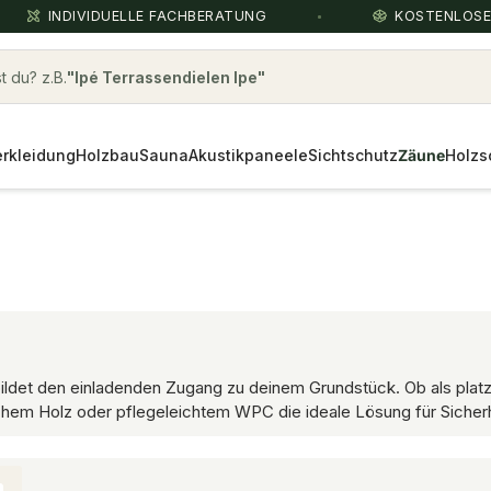
INDIVIDUELLE FACHBERATUNG
KOSTENLOS
 du? z.B.
Holzbau
rkleidung
Holzbau
Sauna
Akustikpaneele
Sichtschutz
Zäune
Holzs
 bildet den einladenden Zugang zu deinem Grundstück. Ob als platz
ichem Holz oder pflegeleichtem WPC die ideale Lösung für Sicher