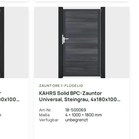
ZAUNTORE 1-FLÜGELIG
r
KAHRS Solid BPC-Zauntor
180x100
Universal, Steingrau, 4x180x100
n EV1
cm, 1-flügelig, Alu-Rahmen DB703
18-500069
Art-Nr.
m
4 × 1000 × 1800 mm
Maße
unbegrenzt
Verfügbar