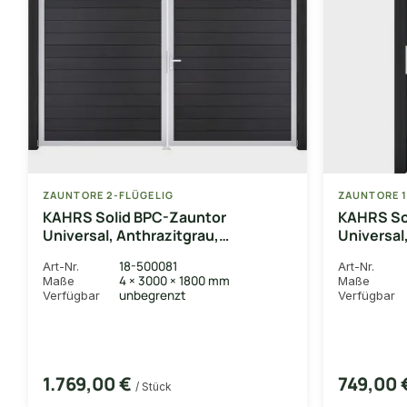
ZAUNTORE 2-FLÜGELIG
ZAUNTORE 1
KAHRS Solid BPC-Zauntor
KAHRS So
Universal, Anthrazitgrau,
Universal
4x180x300 cm, 2-flügelig links,
1-flügeli
18-500081
Art-Nr.
Art-Nr.
Alu-Rahmen EV1
4 × 3000 × 1800 mm
Maße
Maße
unbegrenzt
Verfügbar
Verfügbar
1.769,00 €
749,00
/ Stück