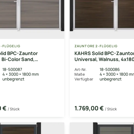
-FLÜGELIG
ZAUNTORE 2-FLÜGELIG
lid BPC-Zauntor
KAHRS Solid BPC-Zaunto
, Bi-Color Sand,
Universal, Walnuss, 4x18
 cm, 2-flügelig links,
2-flügelig links, Alu-Rah
18-500087
18-500086
Art-Nr.
en EV1
4 × 3000 × 1800 mm
4 × 3000 × 1800 
Maße
unbegrenzt
unbegrenzt
Verfügbar
0 €
1.769,00 €
/ Stück
/ Stück