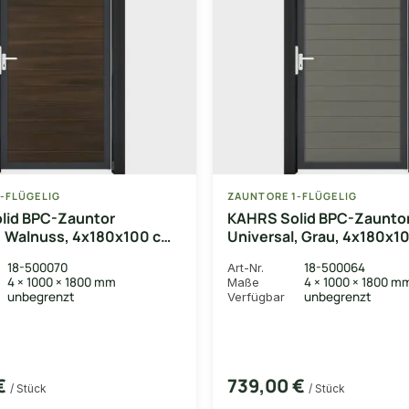
-FLÜGELIG
ZAUNTORE 1-FLÜGELIG
lid BPC-Zauntor
KAHRS Solid BPC-Zaunto
, Walnuss, 4x180x100 cm,
Universal, Grau, 4x180x10
g, Alu-Rahmen DB703
flügelig, Alu-Rahmen DB
18-500070
18-500064
Art-Nr.
4 × 1000 × 1800 mm
4 × 1000 × 1800 m
Maße
unbegrenzt
unbegrenzt
Verfügbar
 €
739,00 €
/ Stück
/ Stück