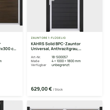
ZAUNTORE 1-FLÜGELIG
r
KAHRS Solid BPC-Zauntor
0x300 cm,
Universal, Anthrazitgrau,
men EV1
4x180x100 cm, 1-flügelig, Alu-
18-500057
Art-Nr.
Rahmen EV1
mm
4 × 1000 × 1800 mm
Maße
unbegrenzt
Verfügbar
629,00 €
/ Stück