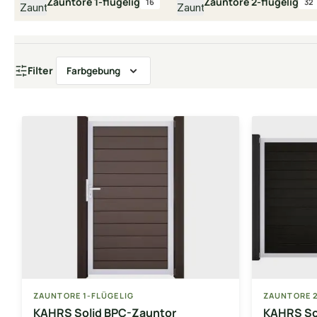
Zauntore 1-flügelig
Zauntore 2-flügelig
16
32
Filter
Farbgebung
ZAUNTORE 1-FLÜGELIG
ZAUNTORE 2
KAHRS Solid BPC-Zauntor
KAHRS So