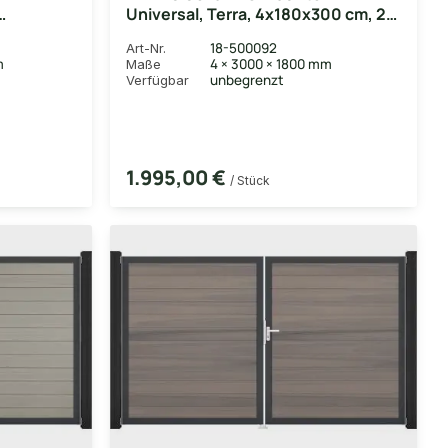
Universal, Terra, 4x180x300 cm, 2-
 Alu-
flügelig rechts, Alu-Rahmen DB703
18-500092
Art-Nr.
m
4 × 3000 × 1800 mm
Maße
unbegrenzt
Verfügbar
1.995,00 €
/ Stück