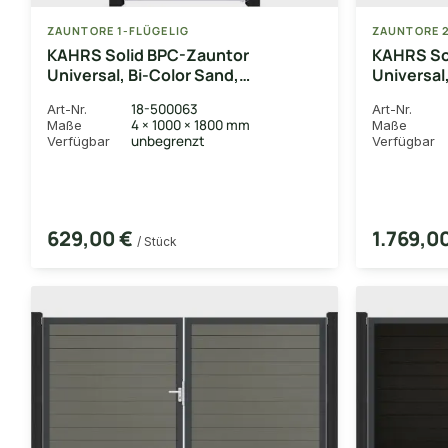
ZAUNTORE 1-FLÜGELIG
ZAUNTORE 2
KAHRS Solid BPC-Zauntor
KAHRS So
Universal, Bi-Color Sand,
Universal
4x180x100 cm, 1-flügelig, Alu-
4x180x300
18-500063
Art-Nr.
Art-Nr.
Rahmen EV1
Alu-Rahm
4 × 1000 × 1800 mm
Maße
Maße
unbegrenzt
Verfügbar
Verfügbar
629,00 €
1.769,0
/ Stück