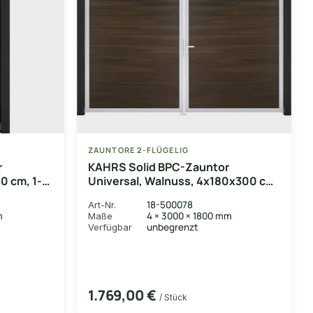
ZAUNTORE 2-FLÜGELIG
r
KAHRS Solid BPC-Zauntor
0 cm, 1-
Universal, Walnuss, 4x180x300 cm,
703
2-flügelig rechts, Alu-Rahmen EV1
18-500078
Art-Nr.
m
4 × 3000 × 1800 mm
Maße
unbegrenzt
Verfügbar
1.769,00 €
/ Stück