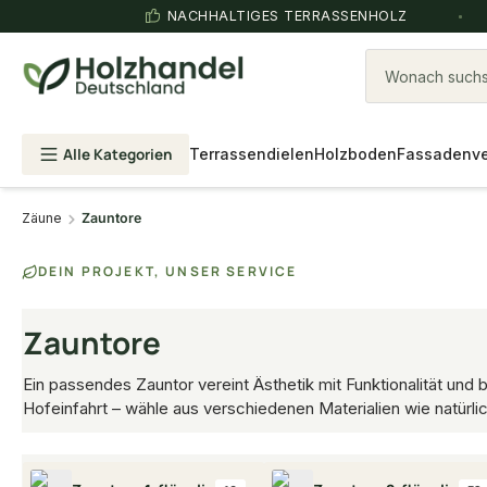
NACHHALTIGES TERRASSENHOLZ
Wonach suchst
Alle Kategorien
Terrassendielen
Holzboden
Fassadenve
Zäune
Zauntore
DEIN PROJEKT, UNSER SERVICE
Zauntore
Ein passendes Zauntor vereint Ästhetik mit Funktionalität und
Hofeinfahrt – wähle aus verschiedenen Materialien wie natürl