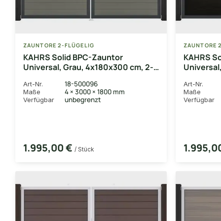
ZAUNTORE 2-FLÜGELIG
ZAUNTORE 2
KAHRS Solid BPC-Zauntor
KAHRS So
Universal, Grau, 4x180x300 cm, 2-
Universal
flügelig links, Alu-Rahmen DB703
2-flügeli
18-500096
Art-Nr.
Art-Nr.
DB703
4 × 3000 × 1800 mm
Maße
Maße
unbegrenzt
Verfügbar
Verfügbar
1.995,00 €
1.995,0
/ Stück