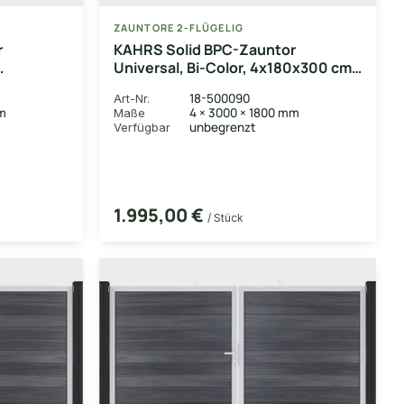
ZAUNTORE 2-FLÜGELIG
r
KAHRS Solid BPC-Zauntor
Universal, Bi-Color, 4x180x300 cm,
links,
2-flügelig rechts, Alu-Rahmen
18-500090
Art-Nr.
DB703
mm
4 × 3000 × 1800 mm
Maße
unbegrenzt
Verfügbar
1.995,00 €
/ Stück