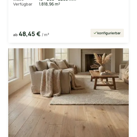
1.818,96 m²
Verfügbar
48,45 €
konfigurierbar
ab
/ m²