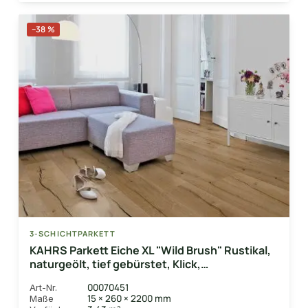
−38 %
3-SCHICHTPARKETT
KAHRS Parkett Eiche XL "Wild Brush" Rustikal,
naturgeölt, tief gebürstet, Klick,
15/4x260x2200 mm, 3,432 m² / VE
00070451
Art-Nr.
15 × 260 × 2200 mm
Maße