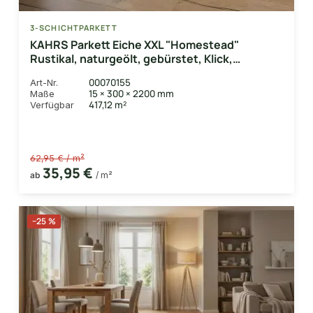
3-SCHICHTPARKETT
KAHRS Parkett Eiche XXL "Homestead"
Rustikal, naturgeölt, gebürstet, Klick,
15/4x300x2200 mm, 2,640 m² / VE
00070155
Art-Nr.
15 × 300 × 2200 mm
Maße
417,12 m²
Verfügbar
62,95 € / m²
35,95 €
ab
/ m²
−25 %