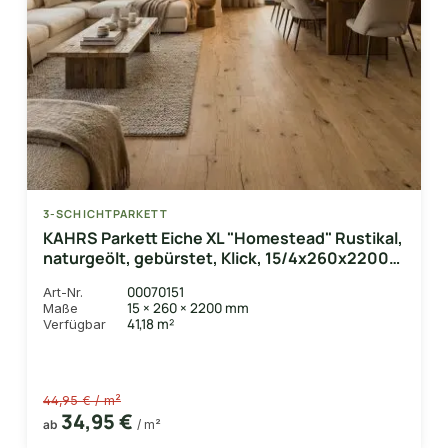
3-SCHICHTPARKETT
KAHRS Parkett Eiche XL "Homestead" Rustikal,
naturgeölt, gebürstet, Klick, 15/4x260x2200
mm, 3,432 m² / VE
00070151
Art-Nr.
15 × 260 × 2200 mm
Maße
41,18 m²
Verfügbar
44,95 € / m²
34,95 €
ab
/ m²