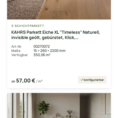
3-SCHICHTPARKETT
KAHRS Parkett Eiche XL "Timeless" Naturell,
invisible geölt, gebürstet, Klick,
15/4x260x2200 mm, 3,432 m² / VE
00270072
Art-Nr.
15 × 260 × 2200 mm
Maße
350,06 m²
Verfügbar
57,00 €
konfigurierbar
ab
/ m²