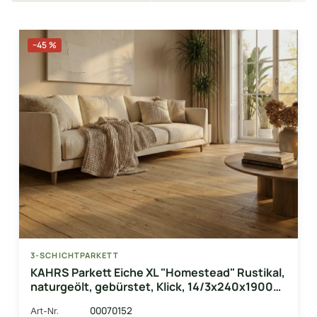
−45 %
3-SCHICHTPARKETT
KAHRS Parkett Eiche XL "Homestead" Rustikal,
naturgeölt, gebürstet, Klick, 14/3x240x1900
mm, 2,736 m² / VE
00070152
Art-Nr.