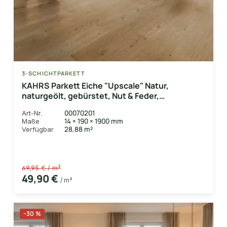
3-SCHICHTPARKETT
KAHRS Parkett Eiche "Upscale" Natur,
naturgeölt, gebürstet, Nut & Feder,
14/3x190x1900 mm, 2,890 m² / VE
00070201
Art-Nr.
14 × 190 × 1900 mm
Maße
28,88 m²
Verfügbar
69,95 € / m²
49,90 €
/ m²
−30 %