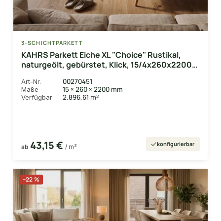
3-SCHICHTPARKETT
KAHRS Parkett Eiche XL "Choice" Rustikal,
naturgeölt, gebürstet, Klick, 15/4x260x2200
mm, 3,432 m² / VE
00270451
Art-Nr.
15 × 260 × 2200 mm
Maße
2.896,61 m²
Verfügbar
43,15 €
konfigurierbar
ab
/ m²
−22 %