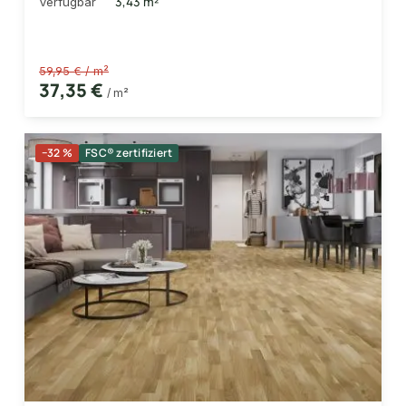
3,43 m²
Verfügbar
59,95 € / m²
37,35 €
/ m²
−32 %
FSC® zertifiziert