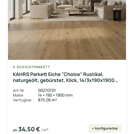
3-SCHICHTPARKETT
KAHRS Parkett Eiche "Choice" Rustikal,
naturgeölt, gebürstet, Klick, 14/3x190x1900
mm, 2,888 m² / VE
00270701
Art-Nr.
14 × 190 × 1900 mm
Maße
875,06 m²
Verfügbar
34,50 €
konfigurierbar
ab
/ m²