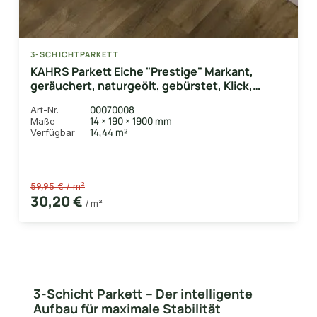
3-SCHICHTPARKETT
KAHRS Parkett Eiche "Prestige" Markant,
geräuchert, naturgeölt, gebürstet, Klick,
14/3x190x1900 mm, 2,890 m² / VE
00070008
Art-Nr.
14 × 190 × 1900 mm
Maße
14,44 m²
Verfügbar
59,95 € / m²
30,20 €
/ m²
3-Schicht Parkett – Der intelligente
Aufbau für maximale Stabilität