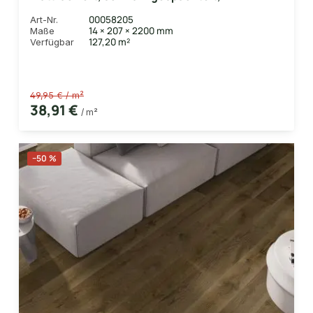
14x207x2200 mm, mit Microfase (VE 3,18 qm)
00058205
Art-Nr.
14 × 207 × 2200 mm
Maße
127,20 m²
Verfügbar
49,95 € / m²
38,91 €
/ m²
−50 %