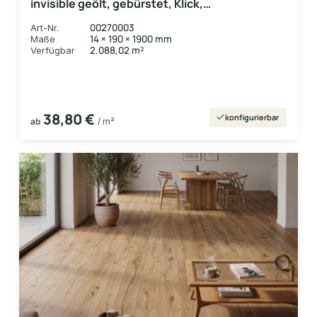
invisible geölt, gebürstet, Klick,
14/3x190x1900 mm, 2,888 m² / VE
00270003
Art-Nr.
14 × 190 × 1900 mm
Maße
2.088,02 m²
Verfügbar
38,80 €
konfigurierbar
ab
/ m²