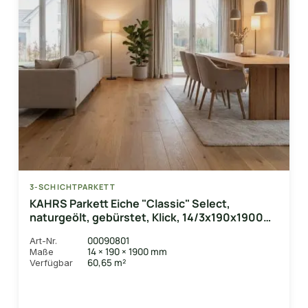
3-SCHICHTPARKETT
KAHRS Parkett Eiche "Classic" Select,
naturgeölt, gebürstet, Klick, 14/3x190x1900
mm, 2,888 m² / VE
00090801
Art-Nr.
14 × 190 × 1900 mm
Maße
60,65 m²
Verfügbar