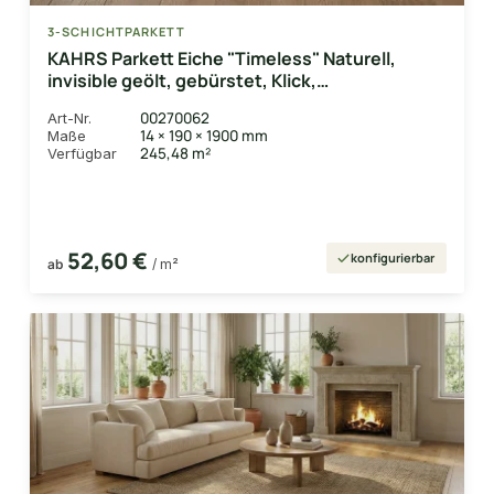
3-SCHICHTPARKETT
KAHRS Parkett Eiche "Timeless" Naturell,
invisible geölt, gebürstet, Klick,
14/3x190x1900 mm, 2,888 m² / VE
00270062
Art-Nr.
14 × 190 × 1900 mm
Maße
245,48 m²
Verfügbar
52,60 €
konfigurierbar
ab
/ m²