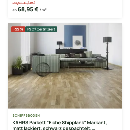
98,95 € / m²
68,95 €
ab
/ m²
−22 %
FSC® zertifiziert
SCHIFFSBODEN
KAHRS Parkett "Eiche Shipplank" Markant,
matt lackiert, schwarz gespachtelt,