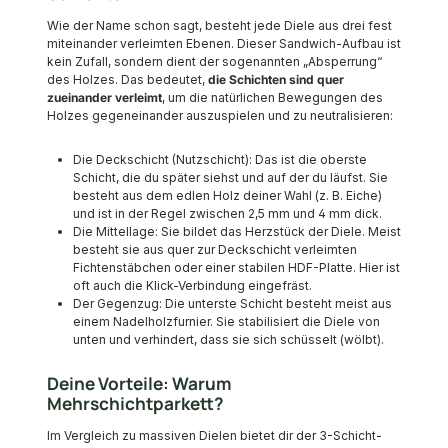
Wie der Name schon sagt, besteht jede Diele aus drei fest
miteinander verleimten Ebenen. Dieser Sandwich-Aufbau ist
kein Zufall, sondern dient der sogenannten „Absperrung“
des Holzes. Das bedeutet,
die Schichten sind quer
zueinander verleimt
, um die natürlichen Bewegungen des
Holzes gegeneinander auszuspielen und zu neutralisieren:
Die Deckschicht (Nutzschicht): Das ist die oberste
Schicht, die du später siehst und auf der du läufst. Sie
besteht aus dem edlen Holz deiner Wahl (z. B. Eiche)
und ist in der Regel zwischen 2,5 mm und 4 mm dick.
Die Mittellage: Sie bildet das Herzstück der Diele. Meist
besteht sie aus quer zur Deckschicht verleimten
Fichtenstäbchen oder einer stabilen HDF-Platte. Hier ist
oft auch die Klick-Verbindung eingefräst.
Der Gegenzug: Die unterste Schicht besteht meist aus
einem Nadelholzfurnier. Sie stabilisiert die Diele von
unten und verhindert, dass sie sich schüsselt (wölbt).
Deine Vorteile: Warum
Mehrschichtparkett?
Im Vergleich zu massiven Dielen bietet dir der 3-Schicht-