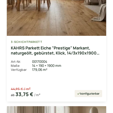
3-SCHICHTPARKETT
KAHRS Parkett Eiche "Prestige" Markant,
naturgeölt, gebürstet, Klick, 14/3x190x1900
mm, 2,888 m² / VE
00170004
Art-Nr.
14 × 190 × 1900 mm
Maße
179,06 m²
Verfügbar
44,95 € / m²
33,75 €
konfigurierbar
ab
/ m²