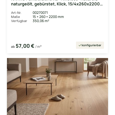
naturgeölt, gebürstet, Klick, 15/4x260x2200
mm, 3,432 m² / VE
00270071
Art-Nr.
15 × 260 × 2200 mm
Maße
350,06 m²
Verfügbar
57,00 €
konfigurierbar
ab
/ m²