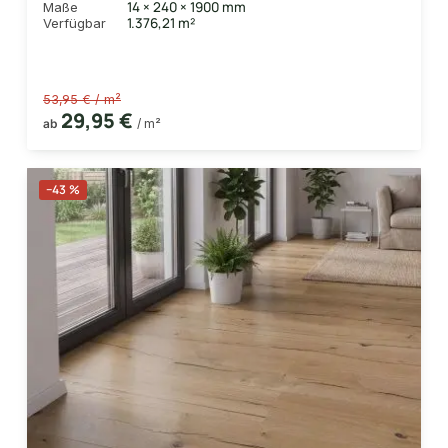
14 × 240 × 1900 mm
Maße
1.376,21 m²
Verfügbar
53,95 € / m²
29,95 €
ab
/ m²
−43 %