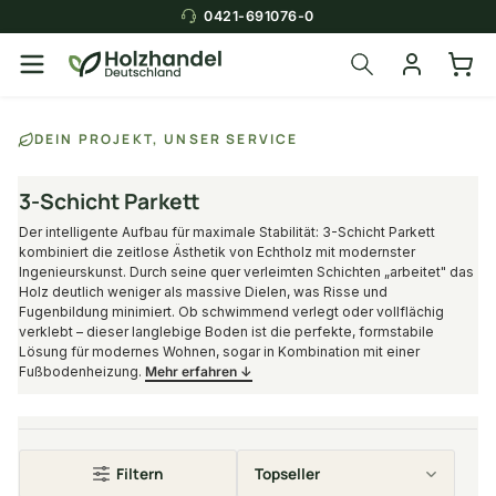
0421-691076-0
Über die Suche findest du in
DEIN PROJEKT, UNSER SERVICE
Sekunden das
passende Produkt
.
3-Schicht Parkett
Der intelligente Aufbau für maximale Stabilität: 3-Schicht Parkett
kombiniert die zeitlose Ästhetik von Echtholz mit modernster
Ingenieurskunst. Durch seine quer verleimten Schichten „arbeitet" das
Holz deutlich weniger als massive Dielen, was Risse und
Fugenbildung minimiert. Ob schwimmend verlegt oder vollflächig
verklebt – dieser langlebige Boden ist die perfekte, formstabile
Lösung für modernes Wohnen, sogar in Kombination mit einer
Fußbodenheizung.
Mehr erfahren ↓
Filtern