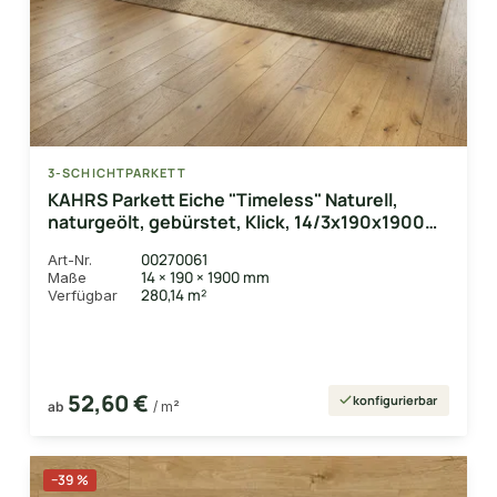
3-SCHICHTPARKETT
KAHRS Parkett Eiche "Timeless" Naturell,
naturgeölt, gebürstet, Klick, 14/3x190x1900
mm, 2,888 m² / VE
00270061
Art-Nr.
14 × 190 × 1900 mm
Maße
280,14 m²
Verfügbar
52,60 €
konfigurierbar
ab
/ m²
−39 %