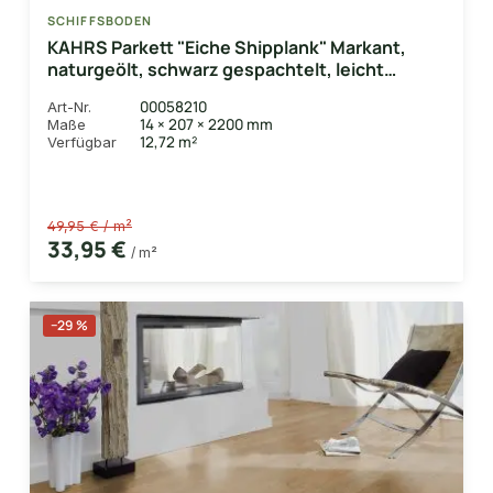
SCHIFFSBODEN
KAHRS Parkett "Eiche Shipplank" Markant,
naturgeölt, schwarz gespachtelt, leicht
gebürstet, 14x207x2200 mm (VE 3,18 qm)
00058210
Art-Nr.
14 × 207 × 2200 mm
Maße
12,72 m²
Verfügbar
49,95 € / m²
33,95 €
/ m²
−29 %