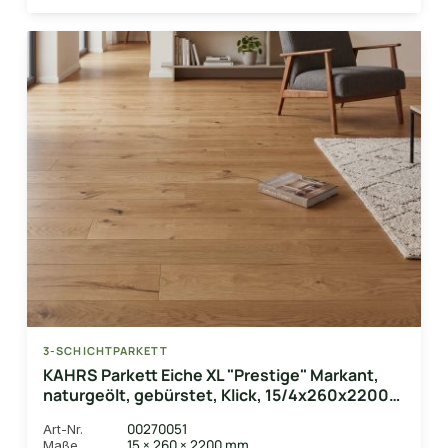
3-SCHICHTPARKETT
KAHRS Parkett Eiche XL "Prestige" Markant,
naturgeölt, gebürstet, Klick, 15/4x260x2200
mm, 3,432 m² / VE
00270051
Art-Nr.
15 × 260 × 2200 mm
Maße