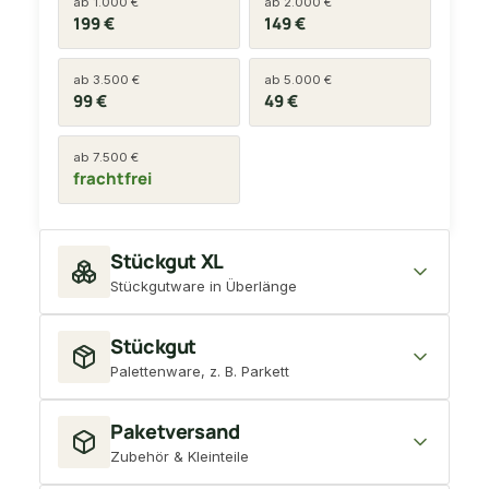
ab 1.000 €
ab 2.000 €
199 €
149 €
ab 3.500 €
ab 5.000 €
99 €
49 €
ab 7.500 €
frachtfrei
Stückgut XL
Stückgutware in Überlänge
Stückgut
Länge ab 2.300 mm
max. 620 kg
Spedition
Palettenware, z. B. Parkett
VERSANDKOSTEN NACH WARENWERT
ab 0 €
ab 500 €
Paketversand
bis 2.300 mm
max. 620 kg
249 €
199 €
Zubehör & Kleinteile
Spedition · Palette
VERSANDKOSTEN NACH WARENWERT