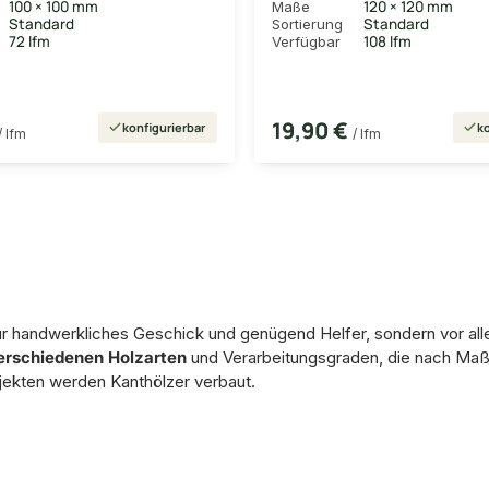
100 × 100 mm
120 × 120 mm
Maße
Standard
Standard
Sortierung
72 lfm
108 lfm
Verfügbar
19,90 €
konfigurierbar
ko
/ lfm
/ lfm
r handwerkliches Geschick und genügend Helfer, sondern vor alle
erschiedenen Holzarten
und Verarbeitungsgraden, die nach Maß 
jekten werden Kanthölzer verbaut.