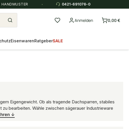
E HANDMUSTER
0421-691076-0
Anmelden
0,00 €
chutz
Eisenwaren
Ratgeber
SALE
ingem Eigengewicht. Ob als tragende Dachsparren, stabiles
cht zu bearbeiten. Wähle zwischen sägerauer Industrieware
ahren ↓