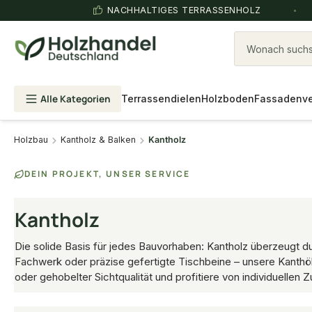
NACHHALTIGES TERRASSENHOLZ
Wonach suchst
Alle Kategorien
Terrassendielen
Holzboden
Fassadenve
Holzbau
Kantholz & Balken
Kantholz
DEIN PROJEKT, UNSER SERVICE
Kantholz
Die solide Basis für jedes Bauvorhaben: Kantholz überzeugt d
Fachwerk oder präzise gefertigte Tischbeine – unsere Kanthölz
oder gehobelter Sichtqualität und profitiere von individuellen 