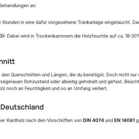
Behandlungen an:
 Stunden in eine dafür vorgesehene Tränkanlage eingetaucht. Dadu
D):
Dabei wird in Trockenkammern die Holzfeuchte auf ca. 18-20%
hnitt
n den Querschnitten und Längen, die du benötigst. Doch nicht nur de
m sägerauen Rohzustand oder allseitig gehobelt und gefast. Beac
olz noch an Feuchtigkeit und so an Umfang verliert.
l Deutschland
ser Kantholz nach den Vorschriften von
DIN 4074
und
EN 14081
g