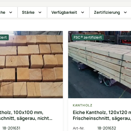
che
Stärke
Verfügbarkeit
Zertifizierung
ziert
FSC® zertifiziert
KANTHOLZ
tholz, 100x100 mm,
Eiche Kantholz, 120x120 
schnitt, sägerau, nicht
Frischeinschnitt, sägerau,
rt
abgelagert
18-201631
18-201632
Art-Nr.