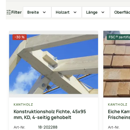
Filter
Breite
Holzart
Länge
Oberflä
−30 %
FSC® zertifi
KANTHOLZ
KANTHOLZ
Konstruktionsholz Fichte, 45x95
Eiche Kan
mm, KD, 4-seitig gehobelt
Frischein
abgelage
18-202288
Art-Nr.
Art-Nr.