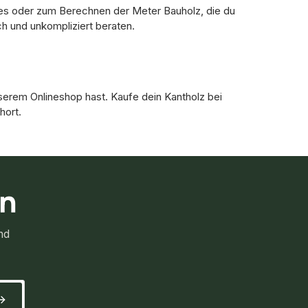
lzes oder zum Berechnen der Meter Bauholz, die du
ch und unkompliziert beraten.
serem Onlineshop hast. Kaufe dein Kantholz bei
hort.
rn
nd