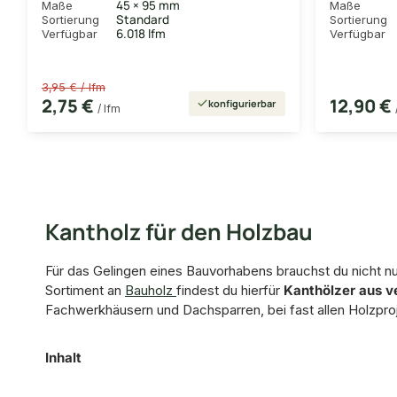
45 × 95 mm
Maße
Maße
Standard
Sortierung
Sortierung
6.018 lfm
Verfügbar
Verfügbar
3,95 € / lfm
2,75 €
12,90 €
konfigurierbar
/ lfm
Kantholz für den Holzbau
Für das Gelingen eines Bauvorhabens brauchst du nicht nu
Sortiment an
Bauholz
findest du hierfür
Kanthölzer aus v
Fachwerkhäusern und Dachsparren, bei fast allen Holzpro
Inhalt