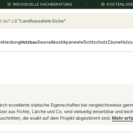
INDIVIDUELLE FACHBERATUNG
KOSTENLOS
 du? z.B.
thermoesche
rkleidung
Holzbau
Sauna
Akustikpaneele
Sichtschutz
Zäune
Holzs
urch exzellente statische Eigenschaften bei vergleichsweise ger
er aus Fichte, Lärche und Co. sind vielseitig einsetzbar und lei
Zuschnitten, die exakt auf dein Projekt abgestimmt sind.
Mehr erf