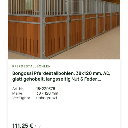
PFERDESTALLBOHLEN
Bongossi Pferdestallbohlen, 38x120 mm, AD,
glatt gehobelt, längsseitig Nut & Feder,
beidseitig Lüftungsschlitz
18-220378
Art-Nr.
38 × 120 mm
Maße
unbegrenzt
Verfügbar
111,25 €
/ m²