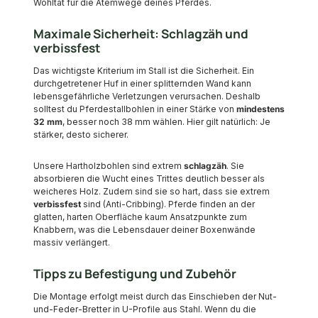
Wohltat für die Atemwege deines Pferdes.
Maximale Sicherheit: Schlagzäh und
verbissfest
Das wichtigste Kriterium im Stall ist die Sicherheit. Ein
durchgetretener Huf in einer splitternden Wand kann
lebensgefährliche Verletzungen verursachen. Deshalb
solltest du Pferdestallbohlen in einer Stärke von
mindestens
32 mm
, besser noch 38 mm wählen. Hier gilt natürlich: Je
stärker, desto sicherer.
Unsere Hartholzbohlen sind extrem
schlagzäh
. Sie
absorbieren die Wucht eines Trittes deutlich besser als
weicheres Holz. Zudem sind sie so hart, dass sie extrem
verbissfest
sind (Anti-Cribbing). Pferde finden an der
glatten, harten Oberfläche kaum Ansatzpunkte zum
Knabbern, was die Lebensdauer deiner Boxenwände
massiv verlängert.
Tipps zu Befestigung und Zubehör
Die Montage erfolgt meist durch das Einschieben der Nut-
und-Feder-Bretter in U-Profile aus Stahl. Wenn du die