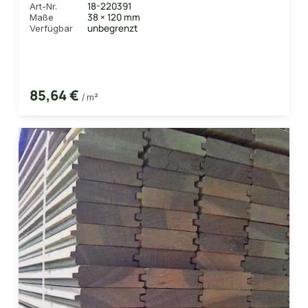
18-220391
Art-Nr.
38 × 120 mm
Maße
unbegrenzt
Verfügbar
85,64 €
/ m²