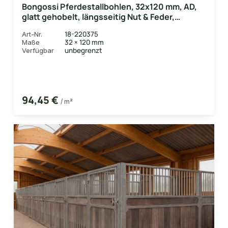
Bongossi Pferdestallbohlen, 32x120 mm, AD,
glatt gehobelt, längsseitig Nut & Feder,
beidseitig Lüftungsschlitz
18-220375
Art-Nr.
32 × 120 mm
Maße
unbegrenzt
Verfügbar
94,45 €
/ m²