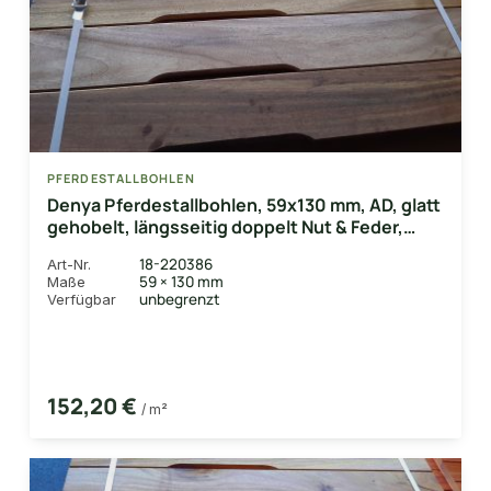
PFERDESTALLBOHLEN
Denya Pferdestallbohlen, 59x130 mm, AD, glatt
gehobelt, längsseitig doppelt Nut & Feder,
einseitig Lüftungsschlitz
18-220386
Art-Nr.
59 × 130 mm
Maße
unbegrenzt
Verfügbar
152,20 €
/ m²