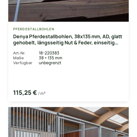
PFERDESTALLBOHLEN
Denya Pferdestallbohlen, 38x135 mm, AD, glatt
gehobelt, längsseitig Nut & Feder, einseitig
Lüftungsschlitz
18-220383
Art-Nr.
38 × 135 mm
Maße
unbegrenzt
Verfügbar
115,25 €
/ m²