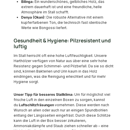
Bilinga:
Ein wunderschönes, gelbliches Holz, das
extrem dauerhaft ist und eine freundliche, helle
Atmosphäre im Stall schafft.
Denya (Okan):
Die robuste Alternative mit einem
kupferfarbenen Ton, die technisch fast identische
Werte wie Bongossi liefert.
Gesundheit & Hygiene: Pilzresistent und
luftig
Im Stall herrscht oft eine hohe Luftfeuchtigkeit. Unsere
Harthölzer verfügen von Natur aus über eine sehr hohe
Resistenz gegen Schimmel- und Pilzbefall. Da sie so dicht
sind, können Bakterien und Urin kaum in das Holz
eindringen, was die Reinigung erleichtert und für mehr
Hygiene sorgt.
Unser Tipp für besseres Stallklima:
Um für möglichst viel
frische Luft in den einzelnen Boxen zu sorgen, kannst
du
Luftschlitzfräsungen
vornehmen. Diese werden nach
Wunsch an allen oder auch nur an einigen Spundbohlen
entlang der Längsseiten eingefräst. Durch diese Schlitze
kann die Luft in der Box besser zirkulieren,
Ammoniakdämpfe und Staub ziehen schneller ab – eine