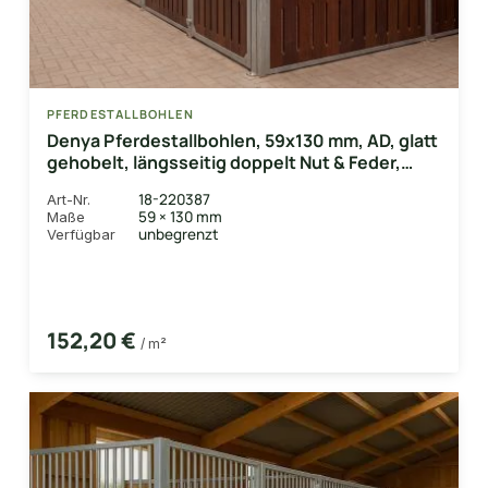
PFERDESTALLBOHLEN
Denya Pferdestallbohlen, 59x130 mm, AD, glatt
gehobelt, längsseitig doppelt Nut & Feder,
beidseitig Lüftungsschlitz
18-220387
Art-Nr.
59 × 130 mm
Maße
unbegrenzt
Verfügbar
152,20 €
/ m²