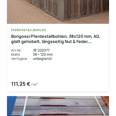
PFERDESTALLBOHLEN
Bongossi Pferdestallbohlen, 38x120 mm, AD,
glatt gehobelt, längsseitig Nut & Feder,
einseitig Lüftungsschlitz
18-220377
Art-Nr.
38 × 120 mm
Maße
unbegrenzt
Verfügbar
111,25 €
/ m²