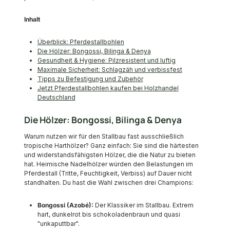
Inhalt
Überblick: Pferdestallbohlen
Die Hölzer: Bongossi, Bilinga & Denya
Gesundheit & Hygiene: Pilzresistent und luftig
Maximale Sicherheit: Schlagzäh und verbissfest
Tipps zu Befestigung und Zubehör
Jetzt Pferdestallbohlen kaufen bei Holzhandel
Deutschland
Die Hölzer: Bongossi, Bilinga & Denya
Warum nutzen wir für den Stallbau fast ausschließlich
tropische Harthölzer? Ganz einfach: Sie sind die härtesten
und widerstandsfähigsten Hölzer, die die Natur zu bieten
hat. Heimische Nadelhölzer würden den Belastungen im
Pferdestall (Tritte, Feuchtigkeit, Verbiss) auf Dauer nicht
standhalten. Du hast die Wahl zwischen drei Champions:
Bongossi (Azobé):
Der Klassiker im Stallbau. Extrem
hart, dunkelrot bis schokoladenbraun und quasi
"unkaputtbar".