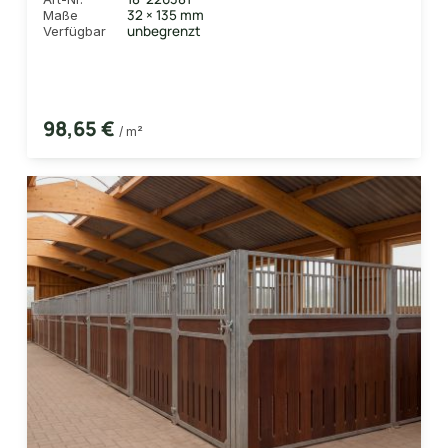
32 × 135 mm
Maße
unbegrenzt
Verfügbar
98,65 €
/ m²