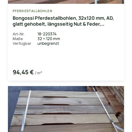
PFERDESTALLBOHLEN
Bongossi Pferdestallbohlen, 32x120 mm, AD,
glatt gehobelt, längsseitig Nut & Feder,
einseitig Lüftungsschlitz
18-220374
Art-Nr.
32 × 120 mm
Maße
unbegrenzt
Verfügbar
94,45 €
/ m²