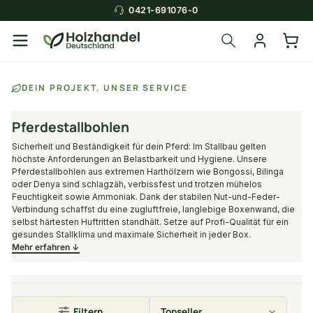
0421-691076-0
Über die Suche findest du in
DEIN PROJEKT, UNSER SERVICE
Sekunden das
passende Produkt
.
Pferdestallbohlen
Sicherheit und Beständigkeit für dein Pferd: Im Stallbau gelten
höchste Anforderungen an Belastbarkeit und Hygiene. Unsere
Pferdestallbohlen aus extremen Harthölzern wie Bongossi, Bilinga
oder Denya sind schlagzäh, verbissfest und trotzen mühelos
Feuchtigkeit sowie Ammoniak. Dank der stabilen Nut-und-Feder-
Verbindung schaffst du eine zugluftfreie, langlebige Boxenwand, die
selbst härtesten Huftritten standhält. Setze auf Profi-Qualität für ein
gesundes Stallklima und maximale Sicherheit in jeder Box.
Mehr erfahren ↓
Filtern