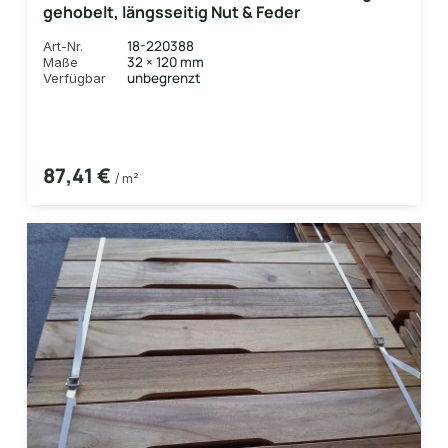
gehobelt, längsseitig Nut & Feder
18-220388
Art-Nr.
32 × 120 mm
Maße
unbegrenzt
Verfügbar
87,41 €
/ m²