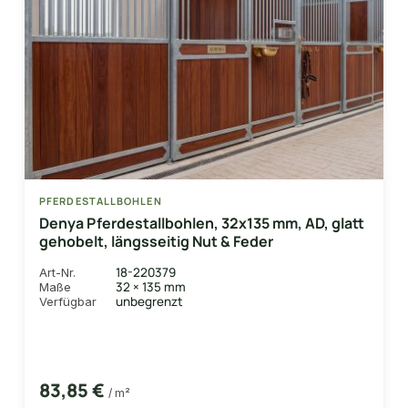
PFERDESTALLBOHLEN
Denya Pferdestallbohlen, 32x135 mm, AD, glatt
gehobelt, längsseitig Nut & Feder
18-220379
Art-Nr.
32 × 135 mm
Maße
unbegrenzt
Verfügbar
83,85 €
/ m²