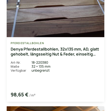
PFERDESTALLBOHLEN
Denya Pferdestallbohlen, 32x135 mm, AD, glatt
gehobelt, längsseitig Nut & Feder, einseitig
Lüftungsschlitz
18-220380
Art-Nr.
32 × 135 mm
Maße
unbegrenzt
Verfügbar
98,65 €
/ m²