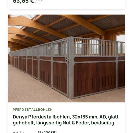
83,85 €
/ m²
PFERDESTALLBOHLEN
Denya Pferdestallbohlen, 32x135 mm, AD, glatt
gehobelt, längsseitig Nut & Feder, beidseitig
Lüftungsschlitz
18-220381
Art-Nr.