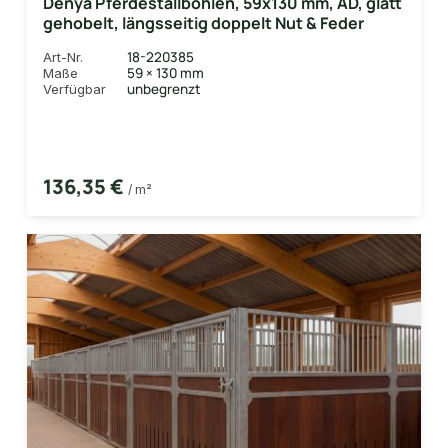
Denya Pferdestallbohlen, 59x130 mm, AD, glatt
gehobelt, längsseitig doppelt Nut & Feder
18-220385
Art-Nr.
59 × 130 mm
Maße
unbegrenzt
Verfügbar
136,35 €
/ m²