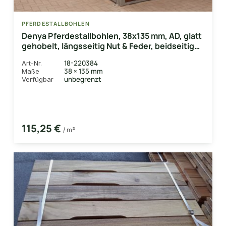
PFERDESTALLBOHLEN
Denya Pferdestallbohlen, 38x135 mm, AD, glatt
gehobelt, längsseitig Nut & Feder, beidseitig
Lüftungsschlitz
18-220384
Art-Nr.
38 × 135 mm
Maße
unbegrenzt
Verfügbar
115,25 €
/ m²