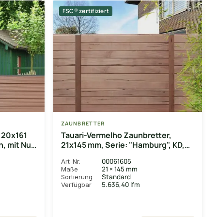
FSC® zertifiziert
ZAUNBRETTER
 20x161
Tauari-Vermelho Zaunbretter,
n, mit Nut
21x145 mm, Serie: "Hamburg", KD,
mit Nut & Feder
00061605
Art-Nr.
21 × 145 mm
Maße
Standard
Sortierung
5.636,40 lfm
Verfügbar