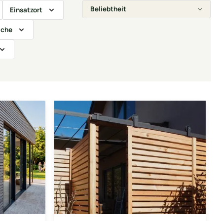
Einsatzort
äche