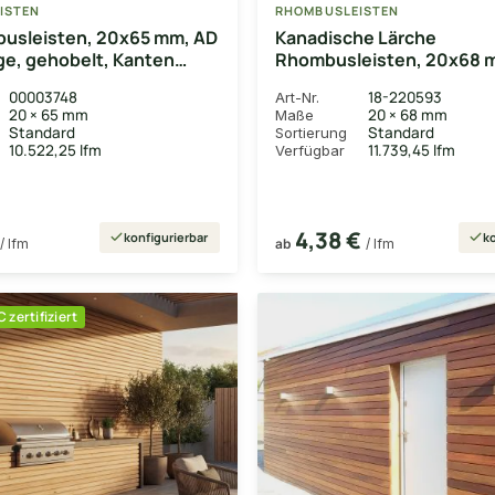
ISTEN
RHOMBUSLEISTEN
busleisten, 20x65 mm, AD
Kanadische Lärche
ge, gehobelt, Kanten
Rhombusleisten, 20x68 m
15° Schräge, fein gesägt,
00003748
18-220593
Art-Nr.
vorbehandelt, Kanten ge
20 × 65 mm
20 × 68 mm
Maße
Rückseite keine Sichtsei
Standard
Standard
Sortierung
10.522,25 lfm
11.739,45 lfm
Verfügbar
4,38 €
konfigurierbar
ko
/ lfm
ab
/ lfm
 zertifiziert