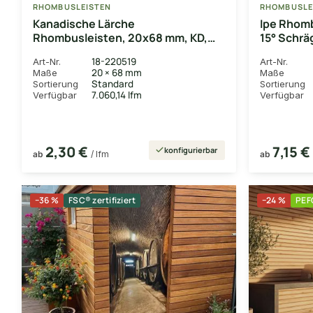
RHOMBUSLEISTEN
RHOMBUSLE
Kanadische Lärche
Ipe Rhom
Rhombusleisten, 20x68 mm, KD,
15° Schrä
15° Schräge, glatt gehobelt, Kanten
gerundet
18-220519
Art-Nr.
Art-Nr.
gerundet
20 × 68 mm
Maße
Maße
Standard
Sortierung
Sortierung
7.060,14 lfm
Verfügbar
Verfügbar
2,30 €
7,15 €
konfigurierbar
ab
/ lfm
ab
−36 %
FSC® zertifiziert
−24 %
PEFC