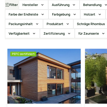
Filter
Hersteller
Ausführung
Behandlung
Farbe der Endleiste
Farbgebung
Holzart
Packungsinhalt
Produktart
Schräge Rhombus
Verfügbarkeit
Zertifizierung
für Zaunserie
PEFC zertifiziert