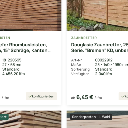
ISTEN
ZAUNBRETTER
efer Rhombusleisten,
Douglasie Zaunbretter, 
 15° Schräge, Kanten
Serie: "Bremen" KD, unbe
mit Nut & Feder
18-220595
00022912
Art-Nr.
27 × 68 mm
25 × 140 × 1980 m
Maße
Standard
Standard
Sortierung
4.456,20 lfm
2.040 lfm
Verfügbar
€
6,45 €
konfigurierbar
ko
/ lfm
ab
/ lfm
ziert
Sonderposten - II. Wahl