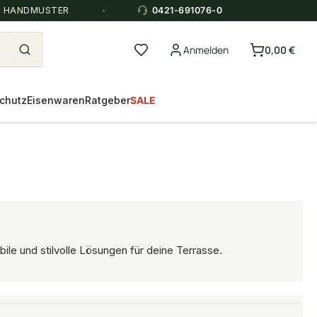
E HANDMUSTER
0421-691076-0
Anmelden
0,00 €
chutz
Eisenwaren
Ratgeber
SALE
le und stilvolle Lösungen für deine Terrasse.