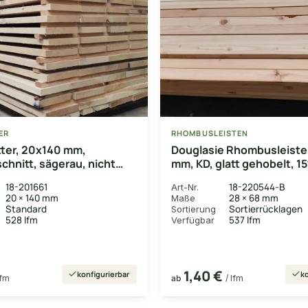
ER
RHOMBUSLEISTEN
tter, 20x140 mm,
Douglasie Rhombusleiste
schnitt, sägerau, nicht
mm, KD, glatt gehobelt, 15
rt
Schräge, Kanten gerunde
18-201661
18-220544-B
Art-Nr.
20 × 140 mm
28 × 68 mm
Maße
Standard
Sortierrücklagen
Sortierung
528 lfm
537 lfm
Verfügbar
1,40 €
konfigurierbar
ko
lfm
ab
/ lfm