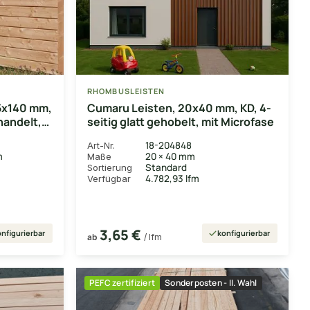
RHOMBUSLEISTEN
25x140 mm,
Cumaru Leisten, 20x40 mm, KD, 4-
handelt,
seitig glatt gehobelt, mit Microfase
18-204848
Art-Nr.
m
20 × 40 mm
Maße
Standard
Sortierung
4.782,93 lfm
Verfügbar
3,65 €
nfigurierbar
konfigurierbar
ab
/ lfm
PEFC zertifiziert
Sonderposten - II. Wahl