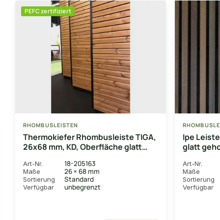
PEFC zertifiziert
RHOMBUSLEISTEN
RHOMBUSLE
Thermokiefer Rhombusleiste TIGA,
Ipe Leist
26x68 mm, KD, Oberfläche glatt
glatt geh
gehobelt
18-205163
Art-Nr.
Art-Nr.
26 × 68 mm
Maße
Maße
Standard
Sortierung
Sortierung
unbegrenzt
Verfügbar
Verfügbar