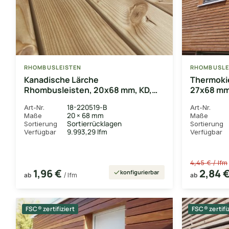
RHOMBUSLEISTEN
RHOMBUSLE
Kanadische Lärche
Thermoki
Rhombusleisten, 20x68 mm, KD,
27x68 mm,
15° Schräge, glatt gehobelt, Kanten
gerundet
18-220519-B
Art-Nr.
Art-Nr.
gerundet
20 × 68 mm
Maße
Maße
Sortierrücklagen
Sortierung
Sortierung
9.993,29 lfm
Verfügbar
Verfügbar
4,45 € / lfm
1,96 €
2,84 
konfigurierbar
ab
/ lfm
ab
FSC® zertifiziert
FSC® zertifi