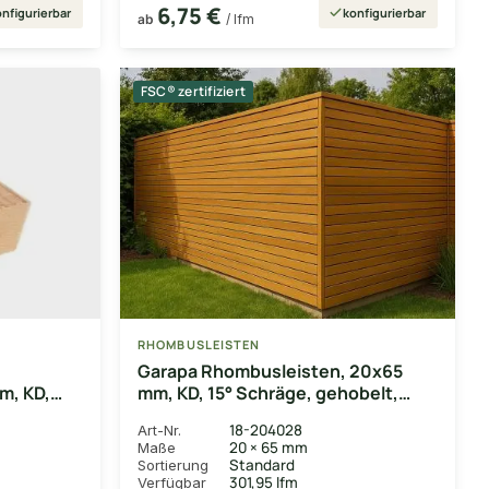
6,75 €
nfigurierbar
konfigurierbar
ab
/ lfm
FSC® zertifiziert
RHOMBUSLEISTEN
Garapa Rhombusleisten, 20x65
m, KD,
mm, KD, 15° Schräge, gehobelt,
t
Kanten gerundet
18-204028
Art-Nr.
20 × 65 mm
Maße
Standard
Sortierung
301,95 lfm
Verfügbar