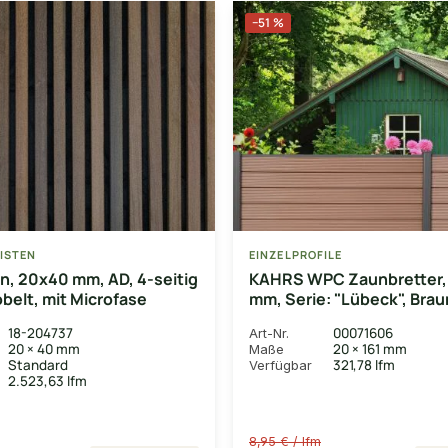
−51 %
ISTEN
EINZELPROFILE
en, 20x40 mm, AD, 4-seitig
KAHRS WPC Zaunbretter,
obelt, mit Microfase
mm, Serie: "Lübeck", Brau
& Feder
18-204737
00071606
Art-Nr.
20 × 40 mm
20 × 161 mm
Maße
Standard
321,78 lfm
Verfügbar
2.523,63 lfm
8,95 € / lfm