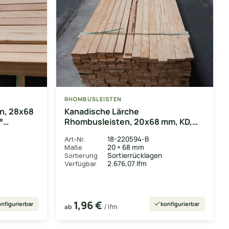
RHOMBUSLEISTEN
n, 28x68
Kanadische Lärche
°
Rhombusleisten, 20x68 mm, KD,
t
15° Schräge, fein gesägt, Kanten
18-220594-B
Art-Nr.
gerundet
20 × 68 mm
Maße
Sortierrücklagen
Sortierung
2.676,07 lfm
Verfügbar
1,96 €
nfigurierbar
konfigurierbar
ab
/ lfm