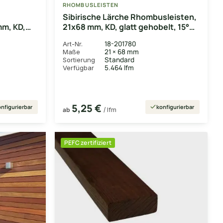
RHOMBUSLEISTEN
Sibirische Lärche Rhombusleisten,
m, KD,
21x68 mm, KD, glatt gehobelt, 15°
 grau
Schräge, Kanten gerundet
18-201780
Art-Nr.
rundet,
21 × 68 mm
Maße
te
Standard
Sortierung
5.464 lfm
Verfügbar
5,25 €
nfigurierbar
konfigurierbar
ab
/ lfm
PEFC zertifiziert