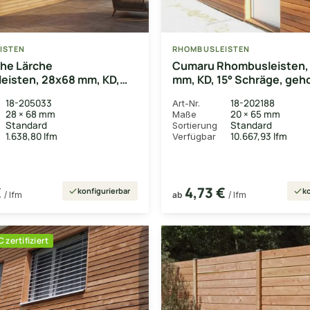
ISTEN
RHOMBUSLEISTEN
he Lärche
Cumaru Rhombusleisten,
eisten, 28x68 mm, KD,
mm, KD, 15° Schräge, geh
obelt, 15° Schräge, Kanten
Kanten gerundet
18-205033
18-202188
Art-Nr.
28 × 68 mm
20 × 65 mm
Maße
Standard
Standard
Sortierung
1.638,80 lfm
10.667,93 lfm
Verfügbar
€
4,73 €
konfigurierbar
ko
/ lfm
ab
/ lfm
 zertifiziert