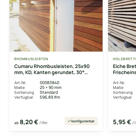
RHOMBUSLEISTEN
HOLZBRETT
Cumaru Rhombusleisten, 25x90
Eiche Bre
mm, KD, Kanten gerundet, 30°
Frischein
Schräge
abgelage
00083840
Art-Nr.
Art-Nr.
25 × 90 mm
Maße
Maße
Standard
Sortierung
Sortierung
596,89 lfm
Verfügbar
Verfügbar
8,20 €
5,95 €
konfigurierbar
ab
/ lfm
/ 