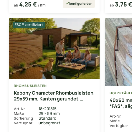
4,25 €
3,75 
konfigurierbar
ab
/ lfm
ab
FSC® zertifiziert
RHOMBUSLEISTEN
Kebony Character Rhombusleisten,
HOLZPFÄHL
29x59 mm, Kanten gerundet,
40x60 mm
gehobelt, 12° Schräge
*FAS*, sä
18-201815
Art-Nr.
1,20 m
29 × 59 mm
Maße
Art-Nr.
Standard
Sortierung
Maße
unbegrenzt
Verfügbar
Verfügbar