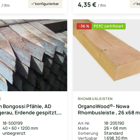
€
4,35 €
konfigurierbar
ko
/ lfm
/ lfm
−36 %
PEFC zertifiziert
E
RHOMBUSLEISTEN
 Bongossi Pfähle, AD
OrganoWood®- Nowa
gerau, Erdende gespitzt,
Rhombusleiste , 26 x68 m
Oberfläche glatt gehobel
18-500199
18-205190
Art-Nr.
40 × 60 × 1200 mm
26 × 68 mm
Maße
unbegrenzt
Standard
Sortierung
1.698,30 lfm
Verfügbar