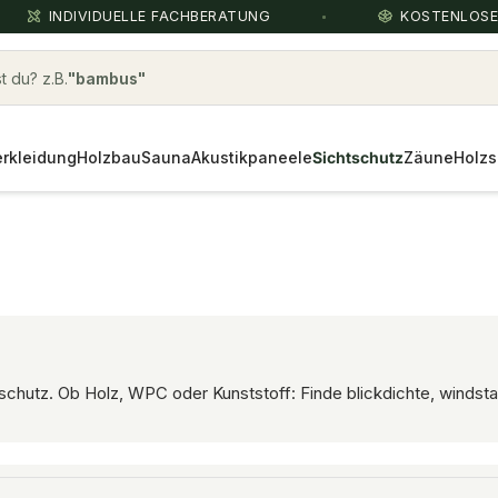
INDIVIDUELLE FACHBERATUNG
KOSTENLOS
 du? z.B.
Rauspund
rkleidung
Holzbau
Sauna
Akustikpaneele
Sichtschutz
Zäune
Holzs
hutz. Ob Holz, WPC oder Kunststoff: Finde blickdichte, windstabi