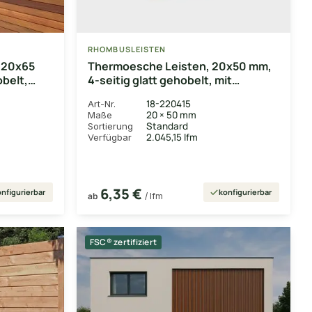
RHOMBUSLEISTEN
 20x65
Thermoesche Leisten, 20x50 mm,
obelt,
4-seitig glatt gehobelt, mit
Microfase
18-220415
Art-Nr.
20 × 50 mm
Maße
Standard
Sortierung
2.045,15 lfm
Verfügbar
6,35 €
nfigurierbar
konfigurierbar
ab
/ lfm
FSC® zertifiziert