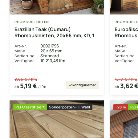
RHOMBUSLEISTEN
RHOMBUSLE
Brazilian Teak (Cumaru)
Europäisc
Rhombusleisten, 20x65 mm, KD, 15°
Rhombusl
Schräge, gehobelt Kanten
glatt geh
00021796
Art-Nr.
Art-Nr.
gerundet
gerundet
20 × 65 mm
Maße
Maße
Standard
Sortierung
Sortierung
10.210,43 lfm
Verfügbar
Verfügbar
8,05 € / lfm
4,77 € / lfm
5,19 €
3,62 
konfigurierbar
ab
/ lfm
ab
PEFC zertifiziert
Sonderposten - II. Wahl
−28 %
PEFC