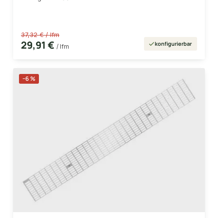
37,32 € / lfm
29,91 €
konfigurierbar
/ lfm
−6 %