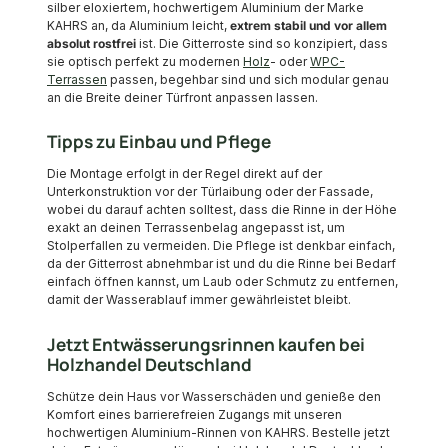
silber eloxiertem, hochwertigem Aluminium der Marke
KAHRS an, da Aluminium leicht,
extrem stabil und vor allem
absolut rostfrei
ist. Die Gitterroste sind so konzipiert, dass
sie optisch perfekt zu modernen
Holz
- oder
WPC-
Terrassen
passen, begehbar sind und sich modular genau
an die Breite deiner Türfront anpassen lassen.
Tipps zu Einbau und Pflege
Die Montage erfolgt in der Regel direkt auf der
Unterkonstruktion vor der Türlaibung oder der Fassade,
wobei du darauf achten solltest, dass die Rinne in der Höhe
exakt an deinen Terrassenbelag angepasst ist, um
Stolperfallen zu vermeiden. Die Pflege ist denkbar einfach,
da der Gitterrost abnehmbar ist und du die Rinne bei Bedarf
einfach öffnen kannst, um Laub oder Schmutz zu entfernen,
damit der Wasserablauf immer gewährleistet bleibt.
Jetzt Entwässerungsrinnen kaufen bei
Holzhandel Deutschland
Schütze dein Haus vor Wasserschäden und genieße den
Komfort eines barrierefreien Zugangs mit unseren
hochwertigen Aluminium-Rinnen von KAHRS. Bestelle jetzt