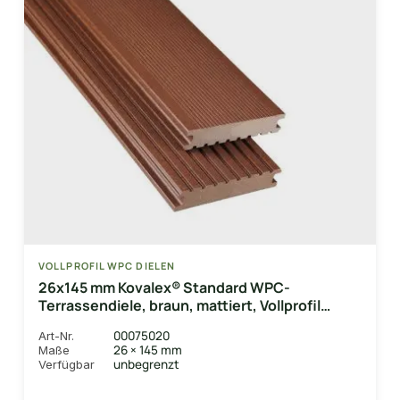
VOLLPROFIL WPC DIELEN
26x145 mm Kovalex® Standard WPC-
Terrassendiele, braun, mattiert, Vollprofil
Längen:1,00 bis 6,00m, Profil: grob/fein
00075020
Art-Nr.
26 × 145 mm
Maße
unbegrenzt
Verfügbar