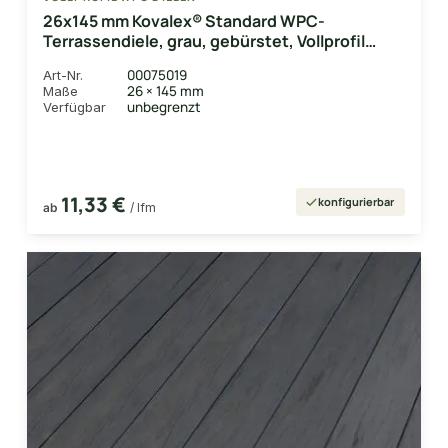
26x145 mm Kovalex® Standard WPC-
Terrassendiele, grau, gebürstet, Vollprofil
Längen:1,00 bis 6,00m, Profil: grob/fein
00075019
Art-Nr.
26 × 145 mm
Maße
unbegrenzt
Verfügbar
11,33 €
konfigurierbar
ab
/ lfm