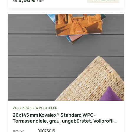
ab
/ lfm
VOLLPROFIL WPC DIELEN
26x145 mm Kovalex® Standard WPC-
Terrassendiele, grau, ungebürstet, Vollprofil
Längen:1,00 bis 6,00m, Profil: grob/fein
00075015
Art-Nr.