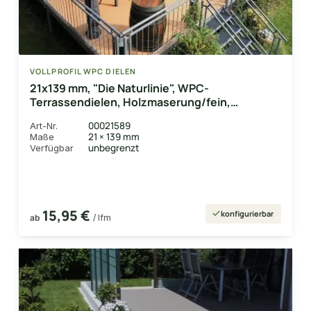
VOLLPROFIL WPC DIELEN
21x139 mm, "Die Naturlinie", WPC-
Terrassendielen, Holzmaserung/fein,
eichenbraun, Vollprofil
00021589
Art-Nr.
21 × 139 mm
Maße
unbegrenzt
Verfügbar
15,95 €
konfigurierbar
ab
/ lfm