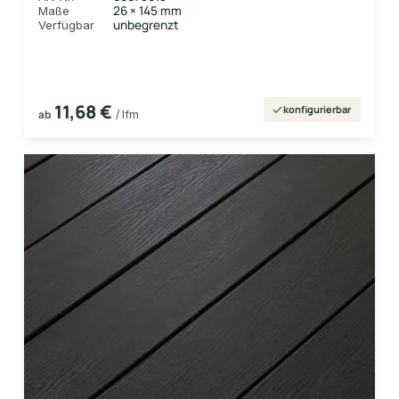
26 × 145 mm
Maße
unbegrenzt
Verfügbar
11,68 €
konfigurierbar
ab
/ lfm