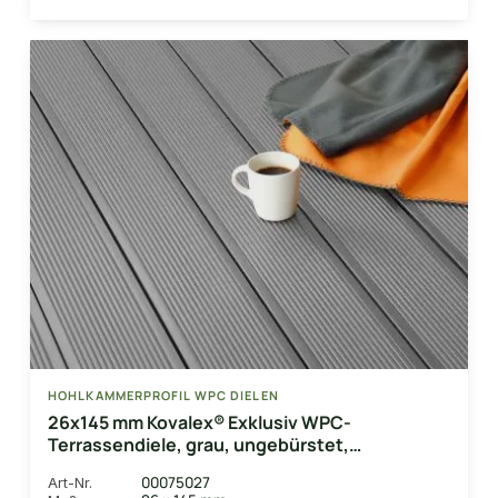
HOHLKAMMERPROFIL WPC DIELEN
26x145 mm Kovalex® Exklusiv WPC-
Terrassendiele, grau, ungebürstet,
Hohlkammerprofil Längen:1,00 bis 6,00m,
00075027
Art-Nr.
Profil: grob/fein