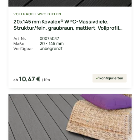
VOLLPROFIL WPC DIELEN
20x145 mm Kovalex® WPC-Massivdiele,
Struktur/fein, graubraun, mattiert, Vollprofil
Längen:1,00 bis 6,00m
00075037
Art-Nr.
20 × 145 mm
Maße
unbegrenzt
Verfügbar
10,47 €
konfigurierbar
ab
/ lfm