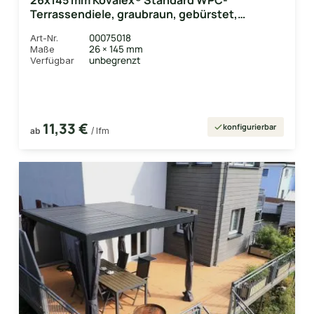
26x145 mm Kovalex® Standard WPC-
Terrassendiele, graubraun, gebürstet,
Vollprofil Längen:1,00 bis 6,00m, Profil:
00075018
Art-Nr.
grob/fein
26 × 145 mm
Maße
unbegrenzt
Verfügbar
11,33 €
konfigurierbar
ab
/ lfm