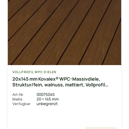
VOLLPROFIL WPC DIELEN
20x145 mm Kovalex® WPC-Massivdiele,
Struktur/fein, walnuss, mattiert, Vollprofil
Längen:1,00 bis 6,00m
00075045
Art-Nr.
20 × 145 mm
Maße
unbegrenzt
Verfügbar