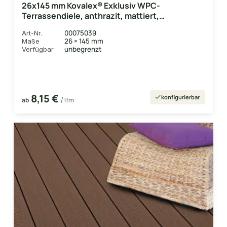
26x145 mm Kovalex® Exklusiv WPC-
Terrassendiele, anthrazit, mattiert,
Hohlkammerprofil Längen:1,00 bis 6,00m,
00075039
Art-Nr.
Profil: grob/fein
26 × 145 mm
Maße
unbegrenzt
Verfügbar
8,15 €
konfigurierbar
ab
/ lfm