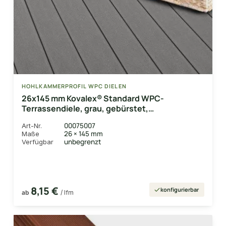
HOHLKAMMERPROFIL WPC DIELEN
26x145 mm Kovalex® Standard WPC-
Terrassendiele, grau, gebürstet,
Hohlkammerprofil Längen:1,00 bis 6,00m,
00075007
Art-Nr.
Profil: grob/fein
26 × 145 mm
Maße
unbegrenzt
Verfügbar
8,15 €
konfigurierbar
ab
/ lfm