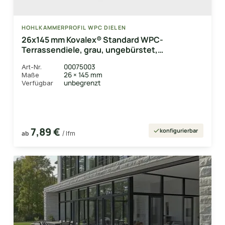
HOHLKAMMERPROFIL WPC DIELEN
26x145 mm Kovalex® Standard WPC-
Terrassendiele, grau, ungebürstet,
Hohlkammerprofil Längen:1,00 bis 6,00m,
00075003
Art-Nr.
Profil: grob/fein
26 × 145 mm
Maße
unbegrenzt
Verfügbar
7,89 €
konfigurierbar
ab
/ lfm