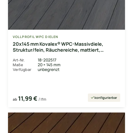
VOLLPROFIL WPC DIELEN
20x145 mm Kovalex® WPC-Massivdiele,
Struktur/fein, Räuchereiche, mattiert,
Vollprofil Längen: 1,00 bis 6,00m
18-202517
Art-Nr.
20 × 145 mm
Maße
unbegrenzt
Verfügbar
11,99 €
konfigurierbar
ab
/ lfm