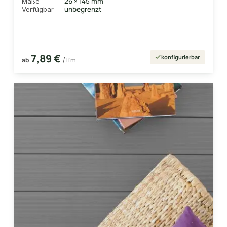
26 × 145 mm
Maße
unbegrenzt
Verfügbar
7,89 €
konfigurierbar
ab
/ lfm