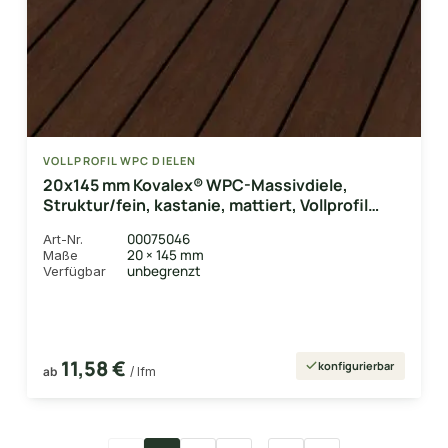
VOLLPROFIL WPC DIELEN
20x145 mm Kovalex® WPC-Massivdiele,
Struktur/fein, kastanie, mattiert, Vollprofil
Längen:1,00 bis 6,00m
00075046
Art-Nr.
20 × 145 mm
Maße
unbegrenzt
Verfügbar
11,58 €
konfigurierbar
ab
/ lfm