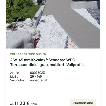
VOLLPROFIL WPC DIELEN
26x145 mm Kovalex® Standard WPC-
Terrassendiele, grau, mattiert, Vollprofil
Längen:1,00 bis 6,00m, Profil: grob/fein
00075023
Art-Nr.
26 × 145 mm
Maße
unbegrenzt
Verfügbar
11,33 €
konfigurierbar
ab
/ lfm