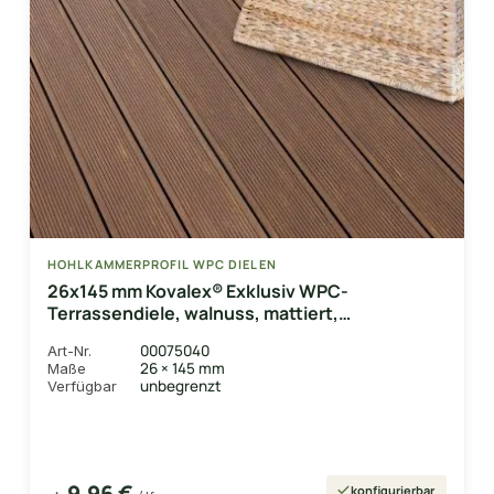
HOHLKAMMERPROFIL WPC DIELEN
26x145 mm Kovalex® Exklusiv WPC-
Terrassendiele, walnuss, mattiert,
Hohlkammerprofil Längen:1,00 bis 6,00m,
00075040
Art-Nr.
Profil: grob/fein
26 × 145 mm
Maße
unbegrenzt
Verfügbar
9,96 €
konfigurierbar