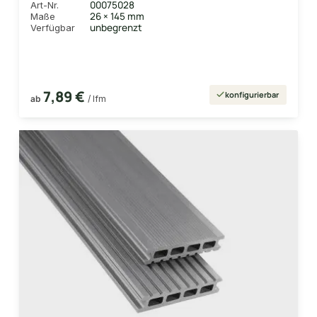
00075028
Art-Nr.
Profil: grob/fein
26 × 145 mm
Maße
unbegrenzt
Verfügbar
7,89 €
konfigurierbar
ab
/ lfm