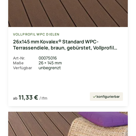
VOLLPROFIL WPC DIELEN
26x145 mm Kovalex® Standard WPC-
Terrassendiele, braun, gebürstet, Vollprofil
Längen:1,00 bis 6,00m, Profil: grob/fein
00075016
Art-Nr.
26 × 145 mm
Maße
unbegrenzt
Verfügbar
11,33 €
konfigurierbar
ab
/ lfm