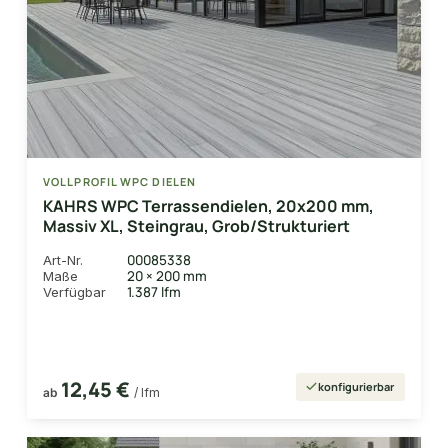
VOLLPROFIL WPC DIELEN
KAHRS WPC Terrassendielen, 20x200 mm,
Massiv XL, Steingrau, Grob/Strukturiert
00085338
Art-Nr.
20 × 200 mm
Maße
1.387 lfm
Verfügbar
12,45 €
konfigurierbar
ab
/ lfm