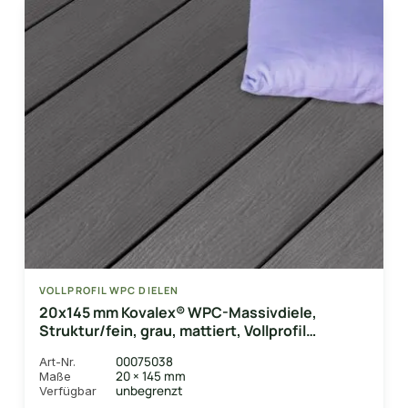
VOLLPROFIL WPC DIELEN
20x145 mm Kovalex® WPC-Massivdiele,
Struktur/fein, grau, mattiert, Vollprofil
Längen:1,00 bis 6,00m
00075038
Art-Nr.
20 × 145 mm
Maße
unbegrenzt
Verfügbar