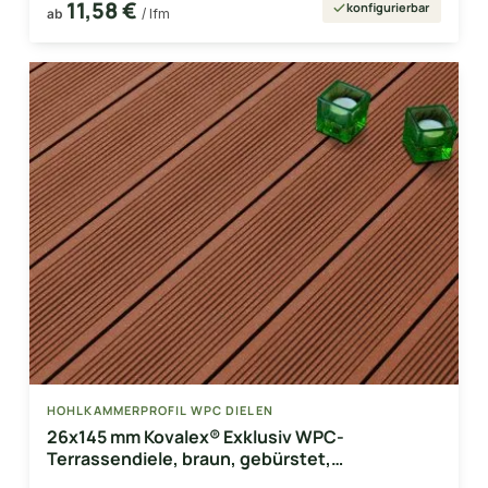
11,58 €
konfigurierbar
ab
/ lfm
HOHLKAMMERPROFIL WPC DIELEN
26x145 mm Kovalex® Exklusiv WPC-
Terrassendiele, braun, gebürstet,
Hohlkammerprofil Längen:1,00 bis 6,00m,