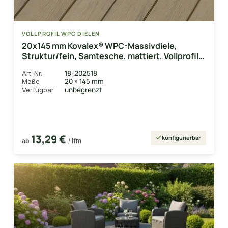
VOLLPROFIL WPC DIELEN
20x145 mm Kovalex® WPC-Massivdiele,
Struktur/fein, Samtesche, mattiert, Vollprofil
Längen: 1,00 bis 6,00m
18-202518
Art-Nr.
20 × 145 mm
Maße
unbegrenzt
Verfügbar
13,29 €
konfigurierbar
ab
/ lfm