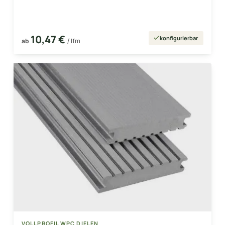
10,47 €
konfigurierbar
ab
/ lfm
VOLLPROFIL WPC DIELEN