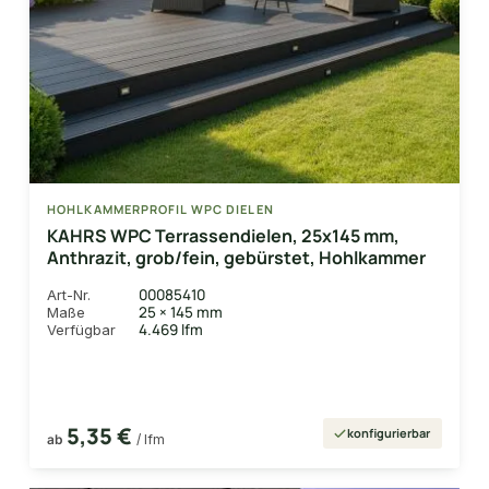
HOHLKAMMERPROFIL WPC DIELEN
KAHRS WPC Terrassendielen, 25x145 mm,
Anthrazit, grob/fein, gebürstet, Hohlkammer
00085410
Art-Nr.
25 × 145 mm
Maße
4.469 lfm
Verfügbar
5,35 €
konfigurierbar
ab
/ lfm