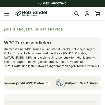
0421-691076-0
Über die Suche findest du in
DEIN PROJEKT, UNSER SERVICE
Sekunden das
passende Produkt
.
WPC Terrassendielen
Du planst eine WPC-Terrasse und stehst vor drei Entscheidungen:
Vollprofil oder Hohlkammer, welche Marke (KAHRS, Kovalex,
NATURinFORM, UPM) und welche Unterkonstruktion. Hier klären wir
alle drei Fragen – mit Vergleichstabelle, echten Preisen ab
7,89 EUR/lfm und klaren Anwendungsempfehlungen.
Mehr erfahren ↓
mmerprofil WPC Dielen
Vollprofil WPC Dielen
31
82