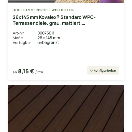
HOHLKAMMERPROFIL WPC DIELEN
26x145 mm Kovalex® Standard WPC-
Terrassendiele, grau, mattiert,
Hohlkammerprofil Längen:1,00 bis 6,00m,
00075011
Art-Nr.
Profil: grob/fein
26 × 145 mm
Maße
unbegrenzt
Verfügbar
8,15 €
konfigurierbar
ab
/ lfm