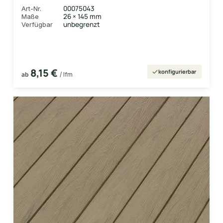
Hohlkammerprofil Längen:1,00 bis 6,00m,
00075043
Art-Nr.
Profil: grob/fein
26 × 145 mm
Maße
unbegrenzt
Verfügbar
8,15 €
konfigurierbar
ab
/ lfm