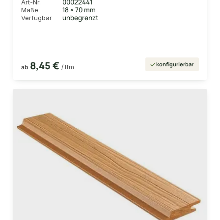
00022441
Art-Nr.
18 × 70 mm
Maße
unbegrenzt
Verfügbar
8,45 €
konfigurierbar
ab
/ lfm