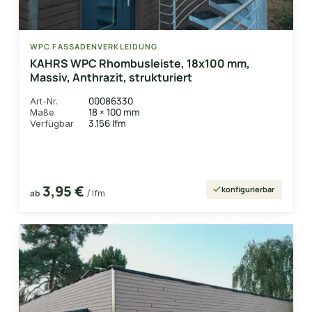
WPC FASSADENVERKLEIDUNG
KAHRS WPC Rhombusleiste, 18x100 mm,
Massiv, Anthrazit, strukturiert
00086330
Art-Nr.
18 × 100 mm
Maße
3.156 lfm
Verfügbar
3,95 €
konfigurierbar
ab
/ lfm