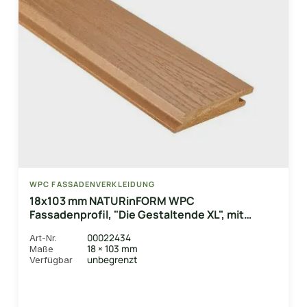
WPC FASSADENVERKLEIDUNG
18x103 mm NATURinFORM WPC
Fassadenprofil, "Die Gestaltende XL", mit
Holzmaserung, leicht gebürstet, eichenbraun,
00022434
Art-Nr.
Deckmaß: 99mm
18 × 103 mm
Maße
unbegrenzt
Verfügbar