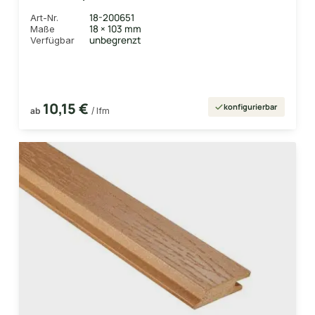
mit Holzmaserung, leicht gebürstet,
18-200651
Art-Nr.
Basaltgrau, Deckmaß: 99mm
18 × 103 mm
Maße
unbegrenzt
Verfügbar
10,15 €
konfigurierbar
ab
/ lfm