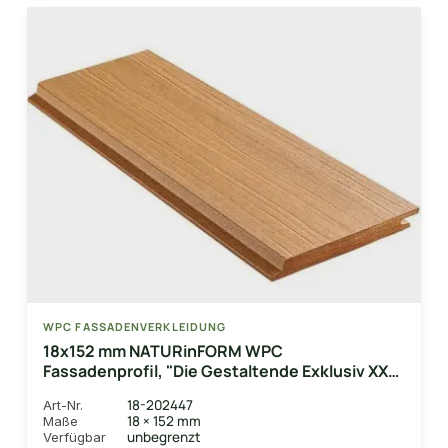
WPC FASSADENVERKLEIDUNG
18x152 mm NATURinFORM WPC
Fassadenprofil, "Die Gestaltende Exklusiv XXL",
Eichenbraun, einseitig geprägt, matt,
18-202447
Art-Nr.
Deckmaß: 148mm
18 × 152 mm
Maße
unbegrenzt
Verfügbar