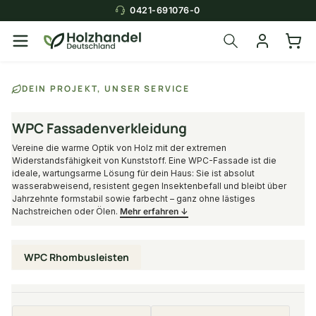
0421-691076-0
Über die Suche findest du in
DEIN PROJEKT, UNSER SERVICE
Sekunden das
passende Produkt
.
WPC Fassadenverkleidung
Vereine die warme Optik von Holz mit der extremen
Widerstandsfähigkeit von Kunststoff. Eine WPC-Fassade ist die
ideale, wartungsarme Lösung für dein Haus: Sie ist absolut
wasserabweisend, resistent gegen Insektenbefall und bleibt über
Jahrzehnte formstabil sowie farbecht – ganz ohne lästiges
Nachstreichen oder Ölen.
Mehr erfahren ↓
WPC Rhombusleisten