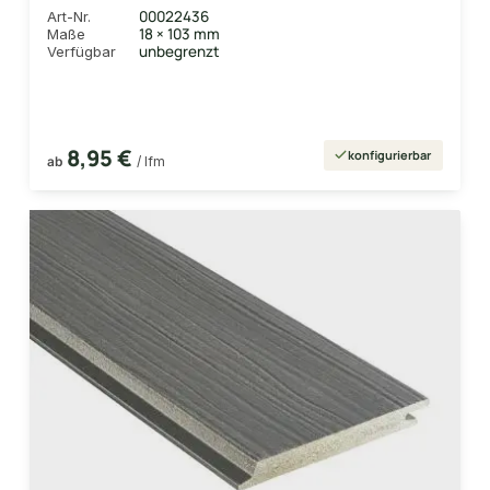
Holzmaserung, leicht gebürstet,
00022436
Art-Nr.
kastanienbraun, Deckmaß: 99mm
18 × 103 mm
Maße
unbegrenzt
Verfügbar
8,95 €
konfigurierbar
ab
/ lfm