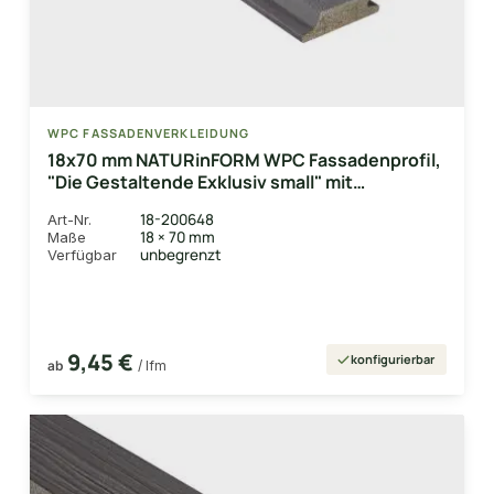
WPC FASSADENVERKLEIDUNG
18x70 mm NATURinFORM WPC Fassadenprofil,
"Die Gestaltende Exklusiv small" mit
Holzmaserung, leicht gebürstet, Basaltgrau,
18-200648
Art-Nr.
Deckmaß: 66mm
18 × 70 mm
Maße
unbegrenzt
Verfügbar
9,45 €
konfigurierbar
ab
/ lfm