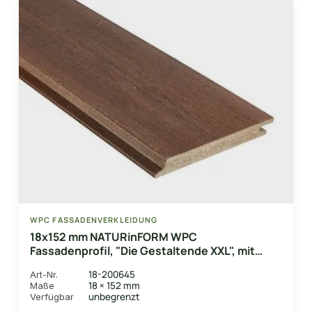
WPC FASSADENVERKLEIDUNG
18x152 mm NATURinFORM WPC
Fassadenprofil, "Die Gestaltende XXL", mit
Holzmaserung, leicht gebürstet,
18-200645
Art-Nr.
Kastanienbraun, Deckmaß: 148mm
18 × 152 mm
Maße
unbegrenzt
Verfügbar