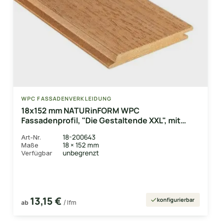
WPC FASSADENVERKLEIDUNG
18x152 mm NATURinFORM WPC
Fassadenprofil, "Die Gestaltende XXL", mit
Holzmaserung, leicht gebürstet, Eichenbraun,
18-200643
Art-Nr.
Deckmaß: 148mm
18 × 152 mm
Maße
unbegrenzt
Verfügbar
13,15 €
konfigurierbar
ab
/ lfm