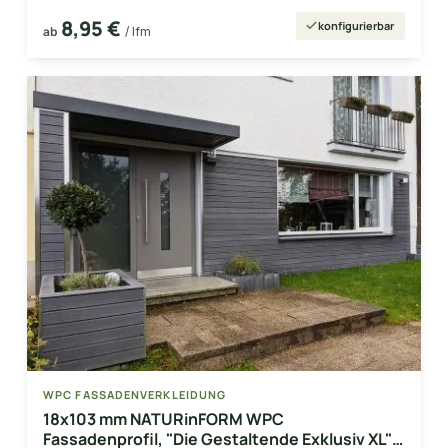
8,95 €
konfigurierbar
ab
/ lfm
WPC FASSADENVERKLEIDUNG
18x103 mm NATURinFORM WPC
Fassadenprofil, "Die Gestaltende Exklusiv XL"