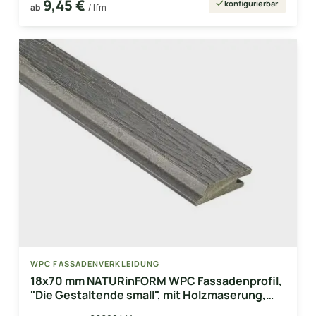
9,45 €
konfigurierbar
ab
/ lfm
WPC FASSADENVERKLEIDUNG
18x70 mm NATURinFORM WPC Fassadenprofil,
"Die Gestaltende small", mit Holzmaserung,
leicht gebürstet, graphitgrau, Deckmaß: 66mm