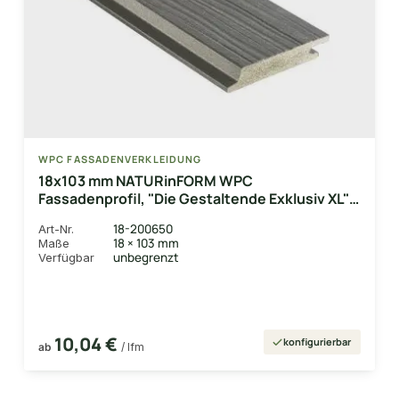
WPC FASSADENVERKLEIDUNG
18x103 mm NATURinFORM WPC
Fassadenprofil, "Die Gestaltende Exklusiv XL"
mit Holzmaserung, leicht gebürstet,
18-200650
Art-Nr.
Dolomitgrau, Deckmaß: 99mm
18 × 103 mm
Maße
unbegrenzt
Verfügbar
10,04 €
konfigurierbar
ab
/ lfm