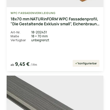
WPC FASSADENVERKLEIDUNG
18x70 mm NATURinFORM WPC Fassadenprofil,
"Die Gestaltende Exklusiv small", Eichenbraun,
einseitig geprägt, matt, Deckmaß: 66mm
18-202431
Art-Nr.
18 × 70 mm
Maße
unbegrenzt
Verfügbar
9,45 €
konfigurierbar
ab
/ lfm