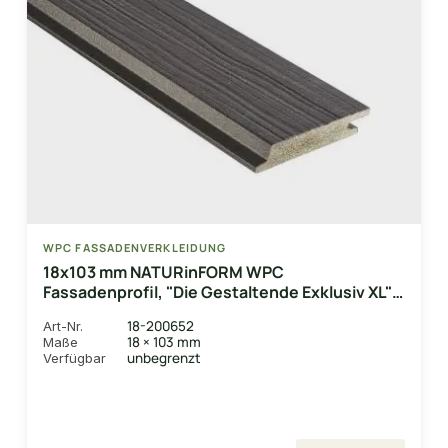
WPC FASSADENVERKLEIDUNG
18x103 mm NATURinFORM WPC
Fassadenprofil, "Die Gestaltende Exklusiv XL"
mit Holzmaserung, leicht gebürstet, Lavagrau,
18-200652
Art-Nr.
Deckmaß: 99mm
18 × 103 mm
Maße
unbegrenzt
Verfügbar