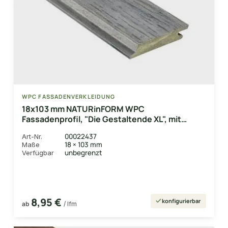
WPC FASSADENVERKLEIDUNG
18x103 mm NATURinFORM WPC
Fassadenprofil, "Die Gestaltende XL", mit
Holzmaserung, leicht gebürstet, graphitgrau,
00022437
Art-Nr.
Deckmaß: 99mm
18 × 103 mm
Maße
unbegrenzt
Verfügbar
8,95 €
konfigurierbar
ab
/ lfm