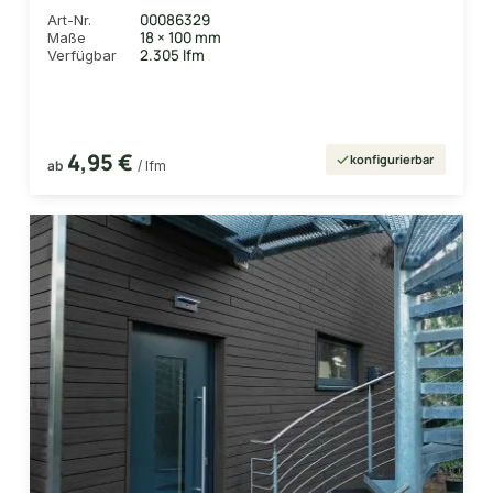
00086329
Art-Nr.
18 × 100 mm
Maße
2.305 lfm
Verfügbar
4,95 €
konfigurierbar
ab
/ lfm