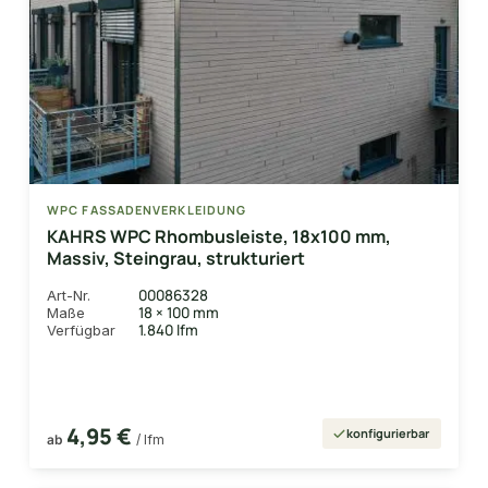
WPC FASSADENVERKLEIDUNG
KAHRS WPC Rhombusleiste, 18x100 mm,
Massiv, Steingrau, strukturiert
00086328
Art-Nr.
18 × 100 mm
Maße
1.840 lfm
Verfügbar
4,95 €
konfigurierbar
ab
/ lfm