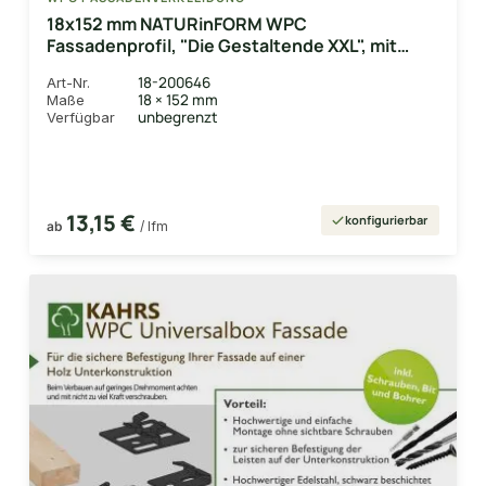
18x152 mm NATURinFORM WPC
Fassadenprofil, "Die Gestaltende XXL", mit
Holzmaserung, leicht gebürstet, Graphitgrau,
18-200646
Art-Nr.
Deckmaß: 148mm
18 × 152 mm
Maße
unbegrenzt
Verfügbar
13,15 €
konfigurierbar
ab
/ lfm