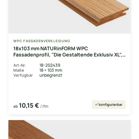
WPC FASSADENVERKLEIDUNG
18x103 mm NATURinFORM WPC
Fassadenprofil, "Die Gestaltende Exklusiv XL",
Eichenbraun, einseitig geprägt, matt,
18-202439
Art-Nr.
Deckmaß: 99mm
18 × 103 mm
Maße
unbegrenzt
Verfügbar
10,15 €
konfigurierbar
ab
/ lfm