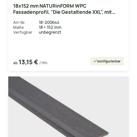
18x152 mm NATURinFORM WPC
Fassadenprofil, "Die Gestaltende XXL", mit
Holzmaserung, leicht gebürstet,
18-200644
Art-Nr.
Bernsteinbraun, Deckmaß: 148mm
18 × 152 mm
Maße
unbegrenzt
Verfügbar
13,15 €
konfigurierbar
ab
/ lfm