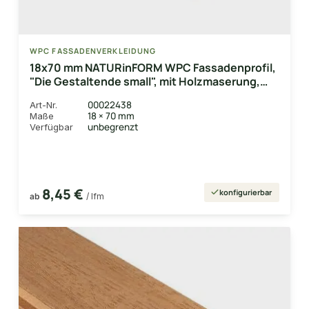
WPC FASSADENVERKLEIDUNG
18x70 mm NATURinFORM WPC Fassadenprofil,
"Die Gestaltende small", mit Holzmaserung,
leicht gebürstet, eichenbraun, Deckmaß:
00022438
Art-Nr.
66mm
18 × 70 mm
Maße
unbegrenzt
Verfügbar
8,45 €
konfigurierbar
ab
/ lfm