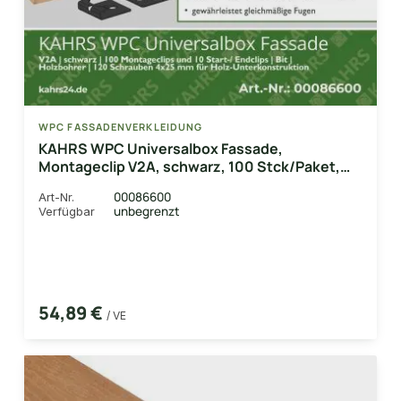
WPC FASSADENVERKLEIDUNG
KAHRS WPC Universalbox Fassade,
Montageclip V2A, schwarz, 100 Stck/Paket,
inkl. Startclips, Schrauben, Bit und Bohrer für
00086600
Art-Nr.
Holz-Konstruktion
unbegrenzt
Verfügbar
54,89 €
/ VE