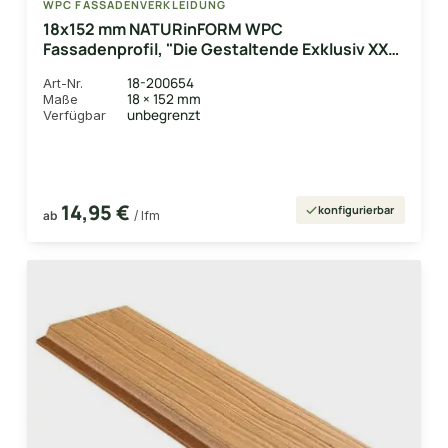
WPC FASSADENVERKLEIDUNG
18x152 mm NATURinFORM WPC
Fassadenprofil, "Die Gestaltende Exklusiv XXL"
einseitig geprägt, matt, Basaltgrau, Deckmaß:
18-200654
Art-Nr.
148mm
18 × 152 mm
Maße
unbegrenzt
Verfügbar
14,95 €
konfigurierbar
ab
/ lfm