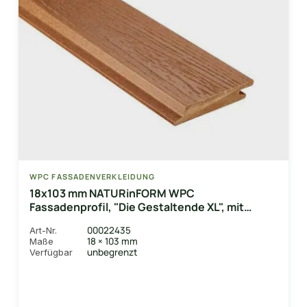
WPC FASSADENVERKLEIDUNG
18x103 mm NATURinFORM WPC
Fassadenprofil, "Die Gestaltende XL", mit
Holzmaserung, leicht gebürstet,
00022435
Art-Nr.
bernsteinbraun, Deckmaß: 99mm
18 × 103 mm
Maße
unbegrenzt
Verfügbar