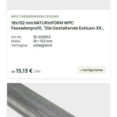
WPC FASSADENVERKLEIDUNG
18x152 mm NATURinFORM WPC
Fassadenprofil, "Die Gestaltende Exklusiv XXL",
einseitig geprägt, matt, Dolomitgrau,
18-200653
Art-Nr.
Deckmaß: 148mm
18 × 152 mm
Maße
unbegrenzt
Verfügbar
15,13 €
konfigurierbar
ab
/ lfm