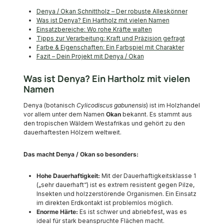
Denya / Okan Schnittholz – Der robuste Alleskönner
Was ist Denya? Ein Hartholz mit vielen Namen
Einsatzbereiche: Wo rohe Kräfte walten
Tipps zur Verarbeitung: Kraft und Präzision gefragt
Farbe & Eigenschaften: Ein Farbspiel mit Charakter
Fazit – Dein Projekt mit Denya / Okan
Was ist Denya? Ein Hartholz mit vielen
Namen
Denya (botanisch
Cylicodiscus gabunensis
) ist im Holzhandel
vor allem unter dem Namen
Okan
bekannt. Es stammt aus
den tropischen Wäldern Westafrikas und gehört zu den
dauerhaftesten Hölzern weltweit.
Das macht Denya / Okan so besonders:
Hohe Dauerhaftigkeit:
Mit der Dauerhaftigkeitsklasse 1
(„sehr dauerhaft“) ist es extrem resistent gegen Pilze,
Insekten und holzzerstörende Organismen. Ein Einsatz
im direkten Erdkontakt ist problemlos möglich.
Enorme Härte:
Es ist schwer und abriebfest, was es
ideal für stark beanspruchte Flächen macht.