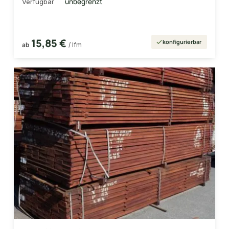
unbegrenzt
Verfügbar
15,85 €
konfigurierbar
ab
/ lfm