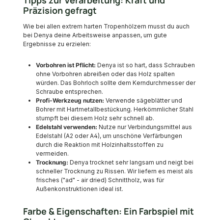
Präzision gefragt
Wie bei allen extrem harten Tropenhölzern musst du auch
bei Denya deine Arbeitsweise anpassen, um gute
Ergebnisse zu erzielen:
Vorbohren ist Pflicht:
Denya ist so hart, dass Schrauben
ohne Vorbohren abreißen oder das Holz spalten
würden. Das Bohrloch sollte dem Kerndurchmesser der
Schraube entsprechen.
Profi-Werkzeug nutzen:
Verwende sägeblätter und
Bohrer mit Hartmetallbestückung. Herkömmlicher Stahl
stumpft bei diesem Holz sehr schnell ab.
Edelstahl verwenden:
Nutze nur Verbindungsmittel aus
Edelstahl (A2 oder A4), um unschöne Verfärbungen
durch die Reaktion mit Holzinhaltsstoffen zu
vermeiden.
Trocknung:
Denya trocknet sehr langsam und neigt bei
schneller Trocknung zu Rissen. Wir liefern es meist als
frisches ("ad" - air dried) Schnittholz, was für
Außenkonstruktionen ideal ist.
Farbe & Eigenschaften: Ein Farbspiel mit