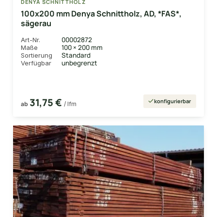
DENYA SCHNITTHOLZ
100x200 mm Denya Schnittholz, AD, *FAS*,
sägerau
00002872
Art-Nr.
100 × 200 mm
Maße
Standard
Sortierung
unbegrenzt
Verfügbar
31,75 €
konfigurierbar
ab
/ lfm