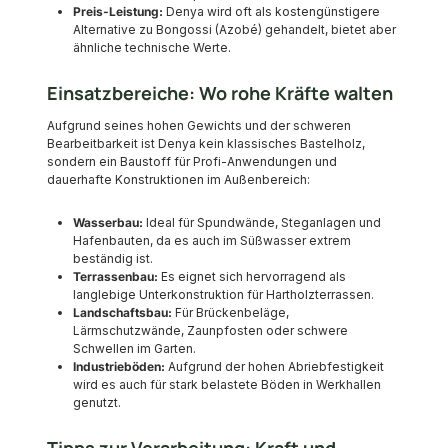
Preis-Leistung:
Denya wird oft als kostengünstigere
Alternative zu Bongossi (Azobé) gehandelt, bietet aber
ähnliche technische Werte.
Einsatzbereiche: Wo rohe Kräfte walten
Aufgrund seines hohen Gewichts und der schweren
Bearbeitbarkeit ist Denya kein klassisches Bastelholz,
sondern ein Baustoff für Profi-Anwendungen und
dauerhafte Konstruktionen im Außenbereich:
Wasserbau:
Ideal für Spundwände, Steganlagen und
Hafenbauten, da es auch im Süßwasser extrem
beständig ist.
Terrassenbau:
Es eignet sich hervorragend als
langlebige Unterkonstruktion für Hartholzterrassen.
Landschaftsbau:
Für Brückenbeläge,
Lärmschutzwände, Zaunpfosten oder schwere
Schwellen im Garten.
Industrieböden:
Aufgrund der hohen Abriebfestigkeit
wird es auch für stark belastete Böden in Werkhallen
genutzt.
Tipps zur Verarbeitung: Kraft und