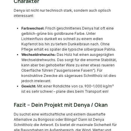
Charakter
Denya ist nicht nur technisch stark, sondern auch optisch
interessant:
Farbwechsel:
Frisch geschnittenes Denya hat oft eine
gelblich-grüne bis goldbraune Farbe. Unter
Lichteinfluss dunkelt es schnell zu einem edlen
Kupferrot bis hin zu tiefem Dunkelbraun nach. Ohne
Pflege erhält es später die typische silbergraue Patina.
Wechseldrehwuchs:
Das Holz hat einen ausgeprägten
Wechseldrehwuchs. Das sorgt für die enorme Stabilität,
kann aber bei gehobelter Ware zu einer etwas raueren
Oberfläche führen ("ausgerissene Fasern"). Für
konstruktive Zwecke als sägeraues Schnittholz ist dies
jedoch irrelevant.
Gewicht:
Mit einer Rohdichte von ca. 900–1.000 kg/m³
ist es sehr schwer – plane dies beim Transport ein!
Fazit – Dein Projekt mit Denya / Okan
Du suchst eine wirtschaftliche und extrem dauerhafte
Alternative zu Bongossi oder Bilinga? Dann ist Denya
Schnittholz die Antwort. Es bietet dir maximale Sicherheit für
alle Bauvorhaben im Außenbereich, die Wind, Wetter und