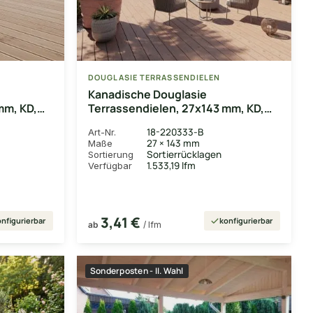
DOUGLASIE TERRASSENDIELEN
Kanadische Douglasie
mm, KD,
Terrassendielen, 27x143 mm, KD,
glatt/glatt
18-220333-B
Art-Nr.
27 × 143 mm
Maße
Sortierrücklagen
Sortierung
1.533,19 lfm
Verfügbar
3,41 €
nfigurierbar
konfigurierbar
ab
/ lfm
Sonderposten - II. Wahl