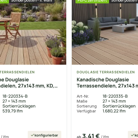
iert
Sonderposten - II. Wahl
PEFC zertifiziert
Sonderposten -
TERRASSENDIELEN
DOUGLASIE TERRASSENDIELEN
he Douglasie
Kanadische Douglasie
dielen, 27x143 mm, KD,
Terrassendielen, 27x143 
b
fein/fein
18-220334-B
18-220335-B
Art-Nr.
27 × 143 mm
27 × 143 mm
Maße
Sortierrücklagen
Sortierrücklagen
Sortierung
539,79 lfm
1.680,22 lfm
Verfügbar
€
3,41 €
konfigurierbar
ko
/ lfm
ab
/ lfm