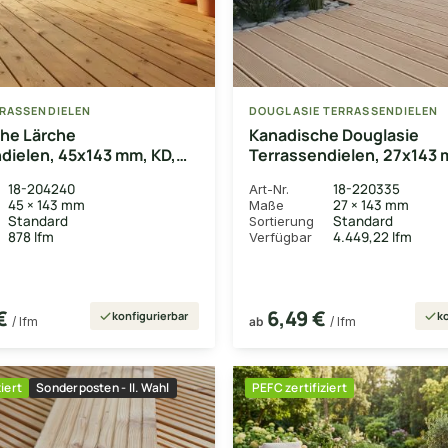
RRASSENDIELEN
DOUGLASIE TERRASSENDIELEN
he Lärche
Kanadische Douglasie
dielen, 45x143 mm, KD,
Terrassendielen, 27x143 
t
fein/fein
18-204240
18-220335
Art-Nr.
45 × 143 mm
27 × 143 mm
Maße
Standard
Standard
Sortierung
878 lfm
4.449,22 lfm
Verfügbar
 €
6,49 €
konfigurierbar
ko
/ lfm
ab
/ lfm
iert
Sonderposten - II. Wahl
PEFC zertifiziert