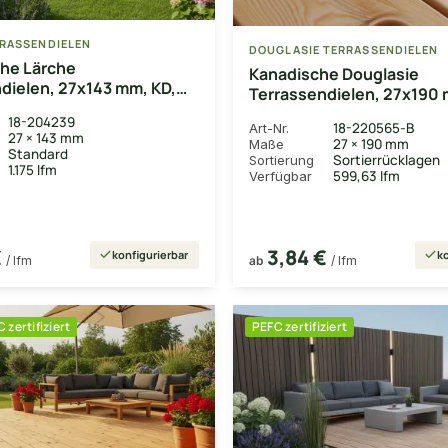
RRASSENDIELEN
DOUGLASIE TERRASSENDIELEN
he Lärche
Kanadische Douglasie
dielen, 27x143 mm, KD,
Terrassendielen, 27x190 
t
glatt/glatt
18-204239
18-220565-B
Art-Nr.
27 × 143 mm
27 × 190 mm
Maße
Standard
Sortierrücklagen
Sortierung
1.175 lfm
599,63 lfm
Verfügbar
€
3,84 €
konfigurierbar
ko
/ lfm
ab
/ lfm
 zertifiziert
PEFC zertifiziert