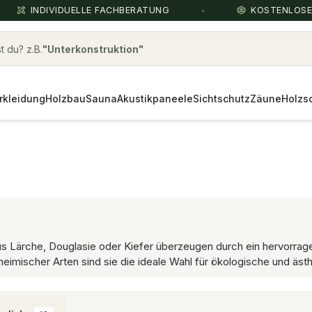
INDIVIDUELLE FACHBERATUNG
KOSTENLOS
 du? z.B.
konstruktionsholz
rkleidung
Holzbau
Sauna
Akustikpaneele
Sichtschutz
Zäune
Holzs
aus Lärche, Douglasie oder Kiefer überzeugen durch ein hervorrage
heimischer Arten sind sie die ideale Wahl für ökologische und äs