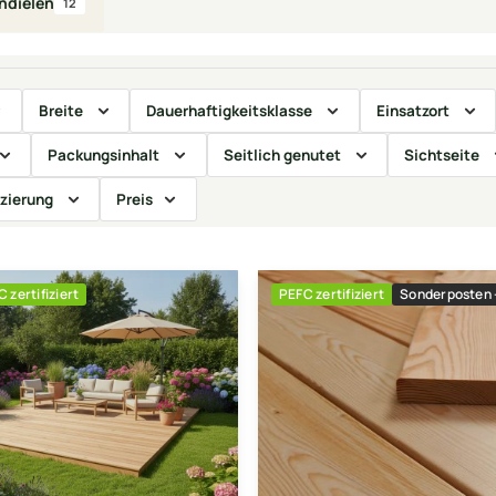
ndielen
12
Breite
Dauerhaftigkeitsklasse
Einsatzort
Packungsinhalt
Seitlich genutet
Sichtseite
izierung
Preis
 zertifiziert
PEFC zertifiziert
Sonderposten -