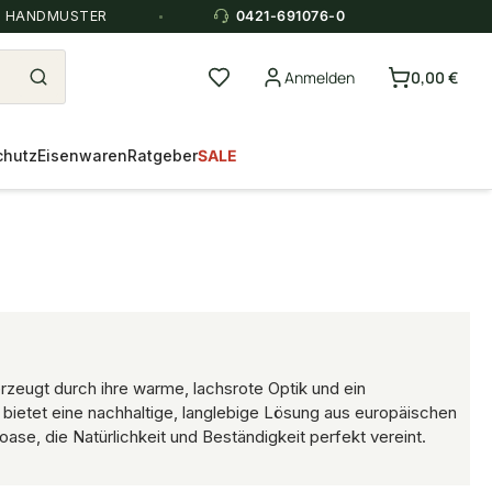
E HANDMUSTER
0421-691076-0
Anmelden
0,00 €
chutz
Eisenwaren
Ratgeber
SALE
rzeugt durch ihre warme, lachsrote Optik und ein
d bietet eine nachhaltige, langlebige Lösung aus europäischen
ase, die Natürlichkeit und Beständigkeit perfekt vereint.