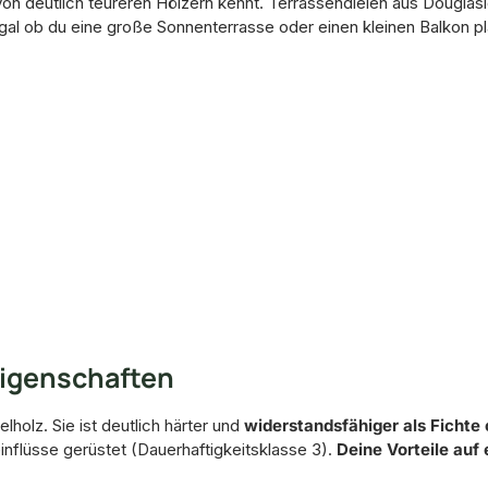
von deutlich teureren Hölzern kennt. Terrassendielen aus Douglasie
gal ob du eine große Sonnenterrasse oder einen kleinen Balkon pla
Eigenschaften
lholz. Sie ist deutlich härter und
widerstandsfähiger als Fichte 
einflüsse gerüstet (Dauerhaftigkeitsklasse 3).
Deine Vorteile auf 