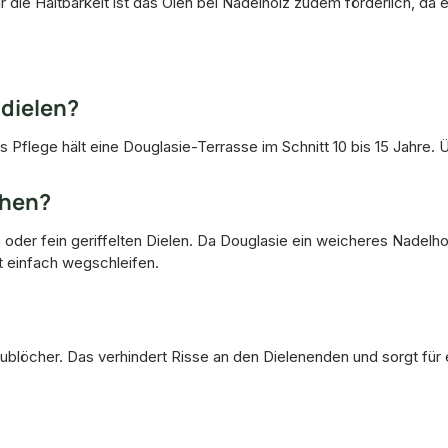
ür die Haltbarkeit ist das Ölen bei Nadelholz zudem förderlich, da 
ndielen?
Pflege hält eine Douglasie-Terrasse im Schnitt 10 bis 15 Jahre. Ü
ehen?
 oder fein geriffelten Dielen. Da Douglasie ein weicheres Nadelhol
t einfach wegschleifen.
blöcher. Das verhindert Risse an den Dielenenden und sorgt für 