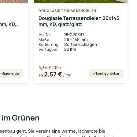
DOUGLASIE TERRASSENDIELEN
Douglasie Terrassendielen 26x145
mm, KD,
mm, KD, glatt/glatt
18-220337
Art-Nr.
26 × 145 mm
Maße
Sortierrücklagen
Sortierung
20 lfm
Verfügbar
3,56 € / lfm
2,57 €
nfigurierbar
konfigurierbar
ab
/ lfm
r im Grünen
senbau geht. Sie vereint eine warme, lachsrote bis