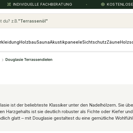
INDIVIDUELLE FACHBERATUNG
KOSTENLOS
 du? z.B.
robinie
rkleidung
Holzbau
Sauna
Akustikpaneele
Sichtschutz
Zäune
Holzs
Douglasie Terrassendielen
ie ist der beliebteste Klassiker unter den Nadelhölzern. Sie übe
en Harzgehalts ist sie deutlich robuster als Fichte oder Kiefer un
ich glatt – mit Douglasie gestaltest du eine gemütliche Wohlfühlo