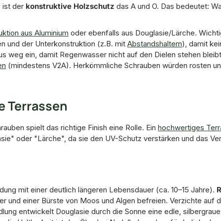
 ist der
konstruktive Holzschutz
das A und O. Das bedeutet: Wa
uktion aus Aluminium
oder ebenfalls aus Douglasie/Lärche. Wicht
n und der Unterkonstruktion (z.B. mit
Abstandshaltern
), damit ke
us weg ein, damit Regenwasser nicht auf den Dielen stehen bleibt
en
(mindestens V2A). Herkömmliche Schrauben würden rosten und 
e Terrassen
ben spielt das richtige Finish eine Rolle. Ein
hochwertiges Ter
sie" oder "Lärche", da sie den UV-Schutz verstärken und das Ve
ndung mit einer deutlich längeren Lebensdauer (ca. 10–15 Jahre).
R
ser und einer Bürste von Moos und Algen befreien. Verzichte auf 
ung entwickelt Douglasie durch die Sonne eine edle, silbergraue 