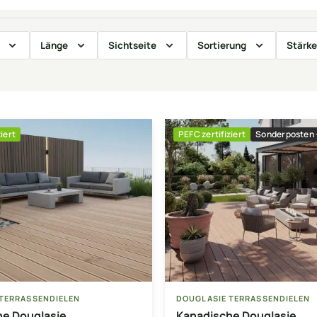
Länge
Sichtseite
Sortierung
Stärke
iert
PEFC zertifiziert
Sonderposten -
TERRASSENDIELEN
DOUGLASIE TERRASSENDIELEN
he Douglasie
Kanadische Douglasie