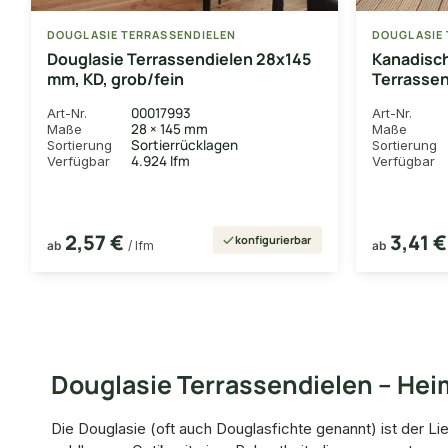
DOUGLASIE TERRASSENDIELEN
DOUGLASIE 
Douglasie Terrassendielen 28x145
Kanadisc
mm, KD, grob/fein
Terrassen
grob/gro
00017993
Art-Nr.
Art-Nr.
28 × 145 mm
Maße
Maße
Sortierrücklagen
Sortierung
Sortierung
4.924 lfm
Verfügbar
Verfügbar
2,57 €
3,41 
konfigurierbar
ab
/ lfm
ab
Douglasie Terrassendielen – He
Die Douglasie (oft auch Douglasfichte genannt) ist der L