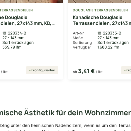
TERRASSENDIELEN
DOUGLASIE TERRASSENDIELEN
he Douglasie
Kanadische Douglasie
dielen, 27x143 mm, KD,
Terrassendielen, 27x143 
b
fein/fein
18-220334-B
18-220335-B
Art-Nr.
27 × 143 mm
27 × 143 mm
Maße
Sortierrücklagen
Sortierrücklagen
Sortierung
539,79 lfm
1.680,22 lfm
Verfügbar
€
3,41 €
konfigurierbar
ko
/ lfm
ab
/ lfm
imische Ästhetik für dein Wohnzimme
iebling unter den heimischen Nadelhölzern, wenn es um den Terras