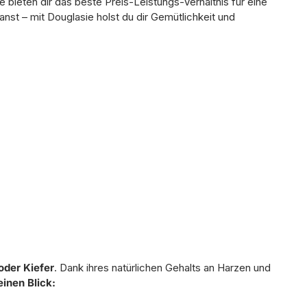
 bieten dir das beste Preis-Leistungs-Verhältnis für eine
nst – mit Douglasie holst du dir Gemütlichkeit und
oder Kiefer
. Dank ihres natürlichen Gehalts an Harzen und
einen Blick: