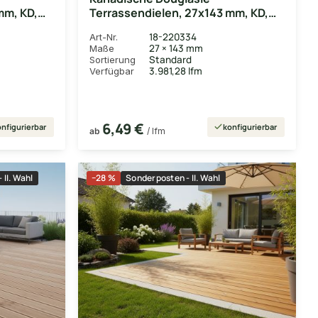
mm, KD,
Terrassendielen, 27x143 mm, KD,
grob/grob
18-220334
Art-Nr.
27 × 143 mm
Maße
Standard
Sortierung
3.981,28 lfm
Verfügbar
6,49 €
nfigurierbar
konfigurierbar
ab
/ lfm
 II. Wahl
−28 %
Sonderposten - II. Wahl