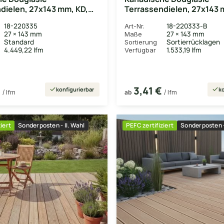
dielen, 27x143 mm, KD,
Terrassendielen, 27x143 
glatt/glatt
18-220335
18-220333-B
Art-Nr.
27 × 143 mm
27 × 143 mm
Maße
Standard
Sortierrücklagen
Sortierung
4.449,22 lfm
1.533,19 lfm
Verfügbar
€
3,41 €
konfigurierbar
ko
/ lfm
ab
/ lfm
iert
Sonderposten - II. Wahl
PEFC zertifiziert
Sonderposten -