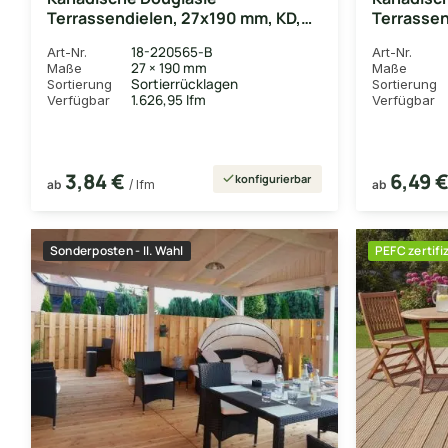
Terrassendielen, 27x190 mm, KD,
Terrassen
glatt/glatt
fein/fein
18-220565-B
Art-Nr.
Art-Nr.
27 × 190 mm
Maße
Maße
Sortierrücklagen
Sortierung
Sortierung
1.626,95 lfm
Verfügbar
Verfügbar
3,84 €
6,49 
konfigurierbar
ab
/ lfm
ab
Sonderposten - II. Wahl
PEFC zertifiz