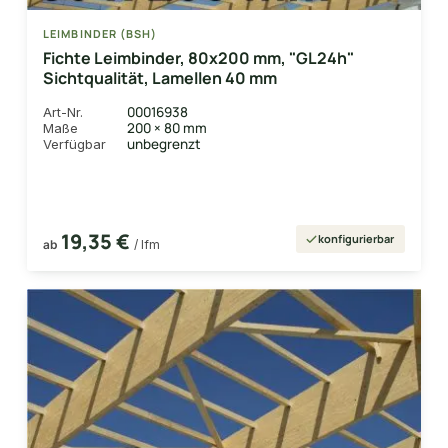
LEIMBINDER (BSH)
Fichte Leimbinder, 80x200 mm, "GL24h"
Sichtqualität, Lamellen 40 mm
00016938
Art-Nr.
200 × 80 mm
Maße
unbegrenzt
Verfügbar
19,35 €
konfigurierbar
ab
/ lfm