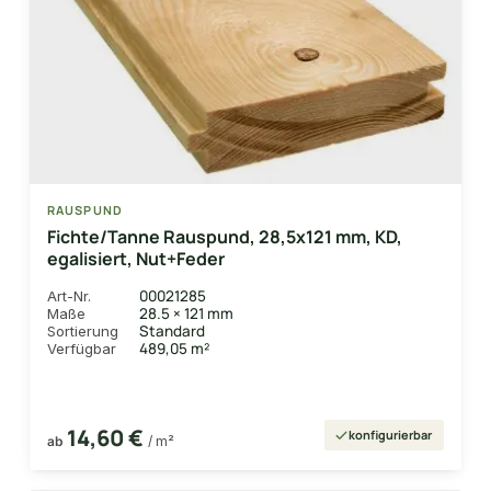
RAUSPUND
Fichte/Tanne Rauspund, 28,5x121 mm, KD,
egalisiert, Nut+Feder
00021285
Art-Nr.
28.5 × 121 mm
Maße
Standard
Sortierung
489,05 m²
Verfügbar
14,60 €
konfigurierbar
ab
/ m²