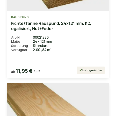
RAUSPUND
Fichte/Tanne Rauspund, 24x121 mm, KD,
egalisiert, Nut+Feder
00021286
Art-Nr.
24 × 121 mm
Maße
Standard
Sortierung
2.001,84 m²
Verfügbar
11,95 €
konfigurierbar
ab
/ m²