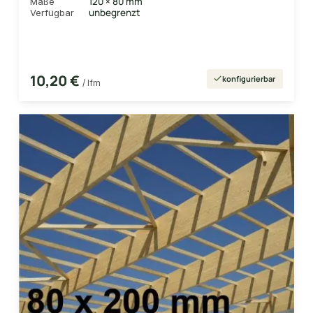
120 × 80 mm
Maße
unbegrenzt
Verfügbar
10,20 €
konfigurierbar
/ lfm