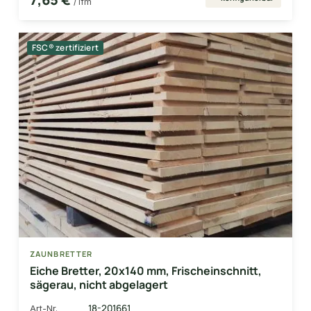
/ lfm
FSC® zertifiziert
ZAUNBRETTER
Eiche Bretter, 20x140 mm, Frischeinschnitt,
sägerau, nicht abgelagert
18-201661
Art-Nr.