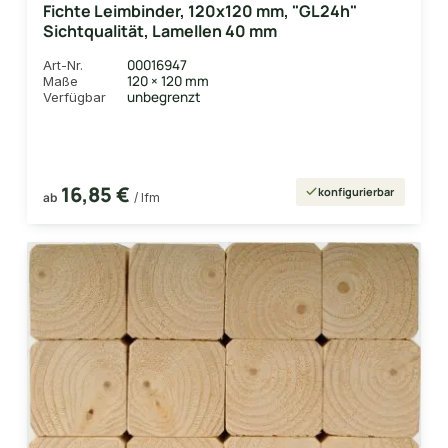
Fichte Leimbinder, 120x120 mm, "GL24h"
Sichtqualität, Lamellen 40 mm
00016947
Art-Nr.
120 × 120 mm
Maße
unbegrenzt
Verfügbar
16,85 €
konfigurierbar
ab
/ lfm