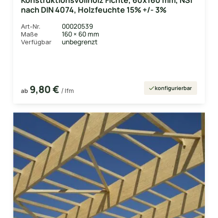
Konstruktionsvollholz Fichte, 60x160 mm, NSi
nach DIN 4074, Holzfeuchte 15% +/- 3%
00020539
Art-Nr.
160 × 60 mm
Maße
unbegrenzt
Verfügbar
9,80 €
konfigurierbar
ab
/ lfm