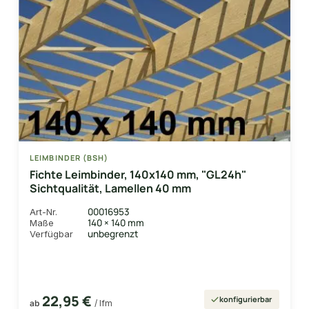
LEIMBINDER (BSH)
Fichte Leimbinder, 140x140 mm, "GL24h"
Sichtqualität, Lamellen 40 mm
00016953
Art-Nr.
140 × 140 mm
Maße
unbegrenzt
Verfügbar
22,95 €
konfigurierbar
ab
/ lfm