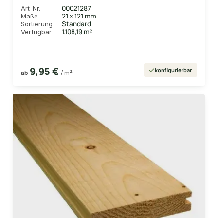
00021287
Art-Nr.
21 × 121 mm
Maße
Standard
Sortierung
1.108,19 m²
Verfügbar
9,95 €
konfigurierbar
ab
/ m²