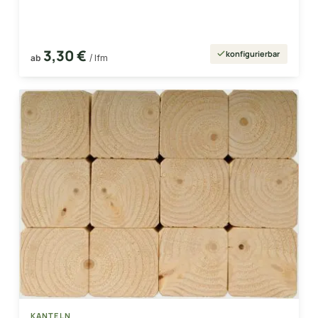
3,30 €
konfigurierbar
ab
/ lfm
KANTELN