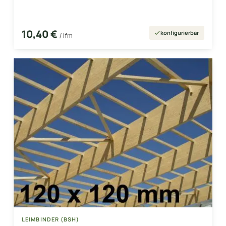
10,40 €
konfigurierbar
/ lfm
LEIMBINDER (BSH)