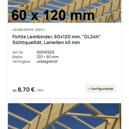
LEIMBINDER (BSH)
Fichte Leimbinder, 60x120 mm, "GL24h"
Sichtqualität, Lamellen 40 mm
00016929
Art-Nr.
120 × 60 mm
Maße
unbegrenzt
Verfügbar
8,70 €
konfigurierbar
ab
/ lfm