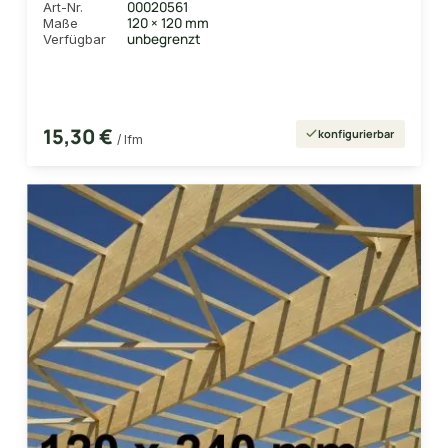
00020561
Art-Nr.
120 × 120 mm
Maße
unbegrenzt
Verfügbar
15,30 €
konfigurierbar
/ lfm