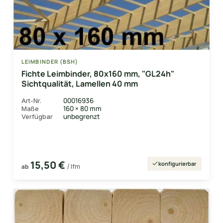
LEIMBINDER (BSH)
Fichte Leimbinder, 80x160 mm, "GL24h"
Sichtqualität, Lamellen 40 mm
00016936
Art-Nr.
160 × 80 mm
Maße
unbegrenzt
Verfügbar
15,50 €
konfigurierbar
ab
/ lfm