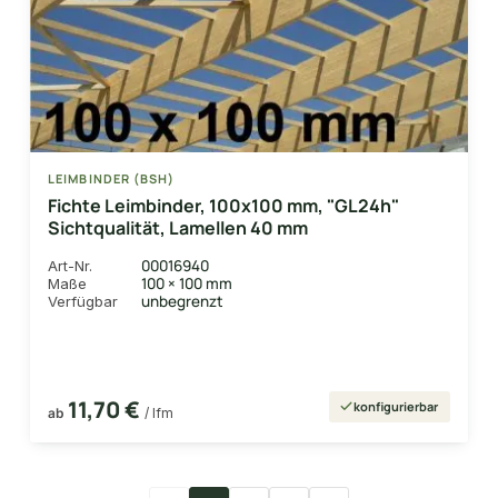
LEIMBINDER (BSH)
Fichte Leimbinder, 100x100 mm, "GL24h"
Sichtqualität, Lamellen 40 mm
00016940
Art-Nr.
100 × 100 mm
Maße
unbegrenzt
Verfügbar
11,70 €
konfigurierbar
ab
/ lfm