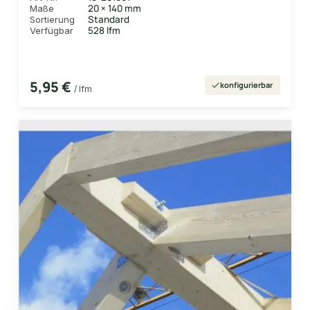
20 × 140 mm
Maße
Standard
Sortierung
528 lfm
Verfügbar
5,95 €
konfigurierbar
/ lfm