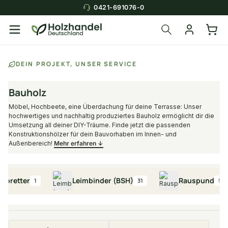
0421-691076-0
Über die Suche findest du in
DEIN PROJEKT, UNSER SERVICE
Sekunden das
passende Produkt
.
Bauholz
Möbel, Hochbeete, eine Überdachung für deine Terrasse: Unser
hochwertiges und nachhaltig produziertes Bauholz ermöglicht dir die
Umsetzung all deiner DIY-Träume. Finde jetzt die passenden
Konstruktionshölzer für dein Bauvorhaben im Innen- und
Außenbereich!
Mehr erfahren ↓
tter
Leimbinder (BSH)
Rauspund
1
31
5