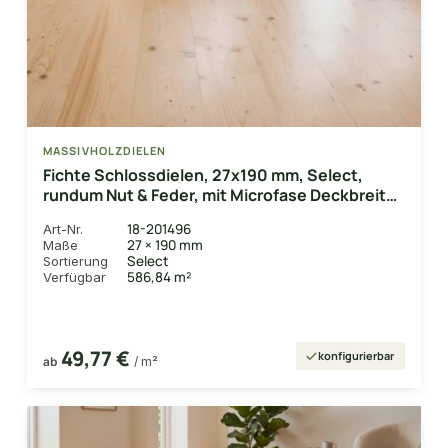
MASSIVHOLZDIELEN
Fichte Schlossdielen, 27x190 mm, Select,
rundum Nut & Feder, mit Microfase Deckbreite
180 mm
18-201496
Art-Nr.
27 × 190 mm
Maße
Select
Sortierung
586,84 m²
Verfügbar
49,77 €
konfigurierbar
ab
/ m²