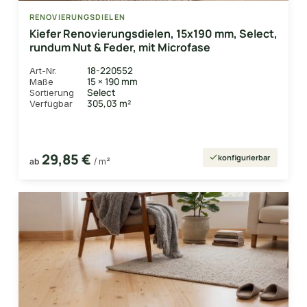
RENOVIERUNGSDIELEN
Kiefer Renovierungsdielen, 15x190 mm, Select,
rundum Nut & Feder, mit Microfase
18-220552
Art-Nr.
15 × 190 mm
Maße
Select
Sortierung
305,03 m²
Verfügbar
29,85 €
konfigurierbar
ab
/ m²