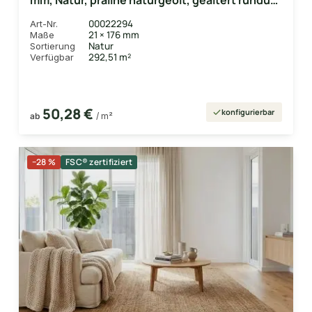
mm, Natur, praline naturgeölt, gealtert rundum
Nut & Feder, mit Microfase
00022294
Art-Nr.
21 × 176 mm
Maße
Natur
Sortierung
292,51 m²
Verfügbar
50,28 €
konfigurierbar
ab
/ m²
−28 %
FSC® zertifiziert