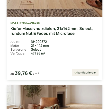
MASSIVHOLZDIELEN
Kiefer Massivholzdielen, 21x142 mm, Select,
rundum Nut & Feder, mit Microfase
18-200872
Art-Nr.
21 × 142 mm
Maße
Select
Sortierung
471,98 m²
Verfügbar
39,76 €
konfigurierbar
ab
/ m²