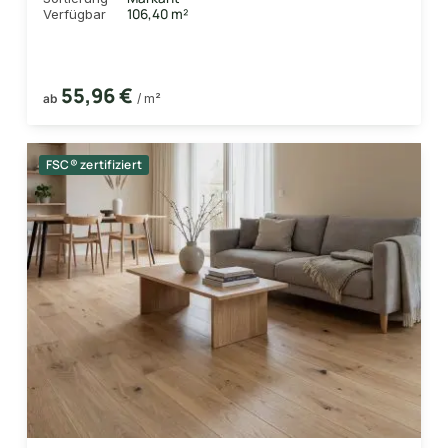
106,40 m²
Verfügbar
55,96 €
ab
/ m²
FSC® zertifiziert