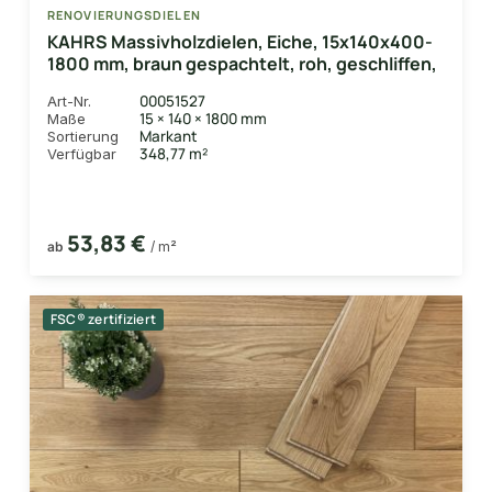
RENOVIERUNGSDIELEN
KAHRS Massivholzdielen, Eiche, 15x140x400-
1800 mm, braun gespachtelt, roh, geschliffen,
00051527
Art-Nr.
15 × 140 × 1800 mm
Maße
Markant
Sortierung
348,77 m²
Verfügbar
53,83 €
ab
/ m²
FSC® zertifiziert