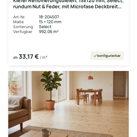
Kiefer Renovierungsdielen, 15x120 mm, Select,
rundum Nut & Feder, mit Microfase Deckbreite
110 mm
18-204507
Art-Nr.
15 × 120 mm
Maße
Select
Sortierung
992,06 m²
Verfügbar
33,17 €
konfigurierbar
ab
/ m²