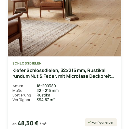
SCHLOSSDIELEN
Kiefer Schlossdielen, 32x215 mm, Rustikal,
rundum Nut & Feder, mit Microfase Deckbreite
205 mm
18-200389
Art-Nr.
32 × 215 mm
Maße
Rustikal
Sortierung
394,67 m²
Verfügbar
48,30 €
konfigurierbar
ab
/ m²