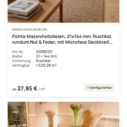
MASSIVHOLZDIELEN
Fichte Massivholzdielen, 21x144 mm, Rustikal,
rundum Nut & Feder, mit Microfase Deckbreite
132 mm
00080101
Art-Nr.
21 × 144 mm
Maße
Rustikal
Sortierung
1.529,28 m²
Verfügbar
27,85 €
konfigurierbar
ab
/ m²