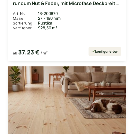
rundum Nut & Feder, mit Microfase Deckbreite
180 mm
18-200870
Art-Nr.
27 × 190 mm
Maße
Rustikal
Sortierung
928,50 m²
Verfügbar
37,23 €
konfigurierbar
ab
/ m²