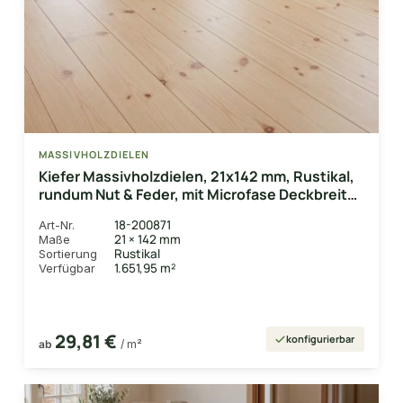
MASSIVHOLZDIELEN
Kiefer Massivholzdielen, 21x142 mm, Rustikal,
rundum Nut & Feder, mit Microfase Deckbreite
132 mm
18-200871
Art-Nr.
21 × 142 mm
Maße
Rustikal
Sortierung
1.651,95 m²
Verfügbar
29,81 €
konfigurierbar
ab
/ m²