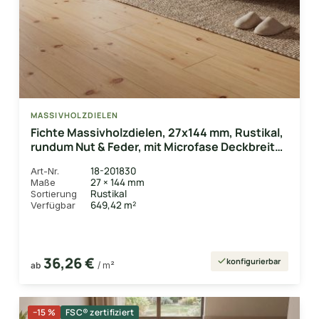
MASSIVHOLZDIELEN
Fichte Massivholzdielen, 27x144 mm, Rustikal,
rundum Nut & Feder, mit Microfase Deckbreite
132 mm
18-201830
Art-Nr.
27 × 144 mm
Maße
Rustikal
Sortierung
649,42 m²
Verfügbar
36,26 €
konfigurierbar
ab
/ m²
−15 %
FSC® zertifiziert