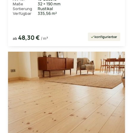
32 × 190 mm
Maße
Rustikal
Sortierung
335,56 m²
Verfügbar
48,30 €
konfigurierbar
ab
/ m²