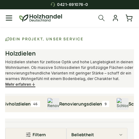
0421-691076-0
Über die Suche findest du in
DEIN PROJEKT, UNSER SERVICE
Sekunden das
passende Produkt
.
Holzdielen
Holzdielen stehen für zeitlose Optik und hohe Langlebigkeit in deinen
Wohnräumen. Ob massive Schlossdielen für großzügige Flächen oder
renovierungsfreundliche Varianten mit geringer Stärke – schaff dir ein
warmes Wohngefühl mit einem Bodenbelag, der Charakter hat.
Mehr erfahren ↓
olzdielen
Renovierungsdielen
Schlossdi
46
9
Filtern