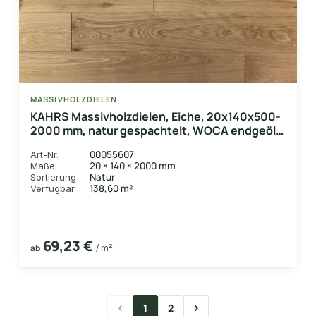
MASSIVHOLZDIELEN
KAHRS Massivholzdielen, Eiche, 20x140x500-
2000 mm, natur gespachtelt, WOCA endgeölt
natur,
00055607
Art-Nr.
20 × 140 × 2000 mm
Maße
Natur
Sortierung
138,60 m²
Verfügbar
69,23 €
ab
/ m²
1
2
Seite
Seite