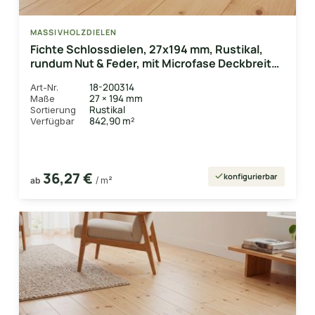
MASSIVHOLZDIELEN
Fichte Schlossdielen, 27x194 mm, Rustikal,
rundum Nut & Feder, mit Microfase Deckbreite
180 mm
18-200314
Art-Nr.
27 × 194 mm
Maße
Rustikal
Sortierung
842,90 m²
Verfügbar
36,27 €
konfigurierbar
ab
/ m²