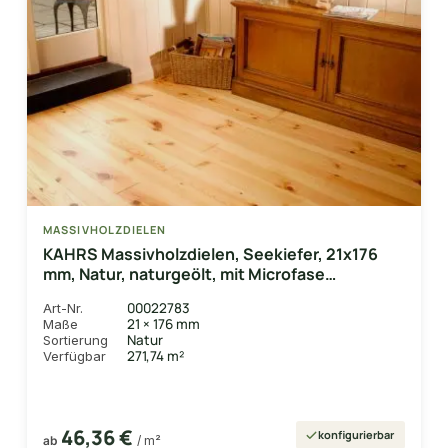
MASSIVHOLZDIELEN
KAHRS Massivholzdielen, Seekiefer, 21x176
mm, Natur, naturgeölt, mit Microfase
Deckbreite 170 mm
00022783
Art-Nr.
21 × 176 mm
Maße
Natur
Sortierung
271,74 m²
Verfügbar
46,36 €
konfigurierbar
ab
/ m²