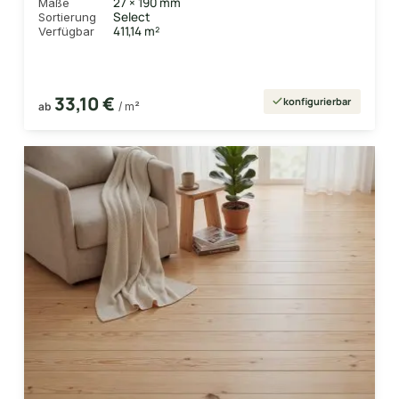
27 × 190 mm
Maße
Select
Sortierung
411,14 m²
Verfügbar
33,10 €
konfigurierbar
ab
/ m²