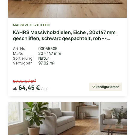
MASSIVHOLZDIELEN
KAHRS Massivholzdielen, Eiche , 20x147 mm,
geschliffen, schwarz gespachtelt, roh ---
Systemverpackung ---
00055505
Art-Nr.
20 × 147 mm
Maße
Natur
Sortierung
97,02 m²
Verfügbar
89,96 € / m²
64,45 €
konfigurierbar
ab
/ m²