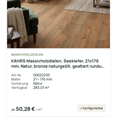
MASSIVHOLZDIELEN
KAHRS Massivholzdielen, Seekiefer, 21x176
mm, Natur, bronze naturgeölt, gealtert rundum
Nut & Feder, mit Microfase
00022293
Art-Nr.
21 × 176 mm
Maße
Natur
Sortierung
283,01 m²
Verfügbar
50,28 €
konfigurierbar
ab
/ m²