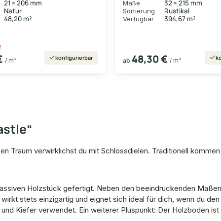
21 × 206 mm
32 × 215 mm
Maße
Natur
Rustikal
Sortierung
48,20 m²
394,67 m²
Verfügbar
²
€
48,30 €
konfigurierbar
ko
/ m²
ab
/ m²
astle“
esen Traum verwirklichst du mit Schlossdielen. Traditionell komme
.
ssiven Holzstück gefertigt. Neben den beeindruckenden Maßen is
wirkt stets einzigartig und eignet sich ideal für dich, wenn du de
nd Kiefer verwendet. Ein weiterer Pluspunkt: Der Holzboden ist z