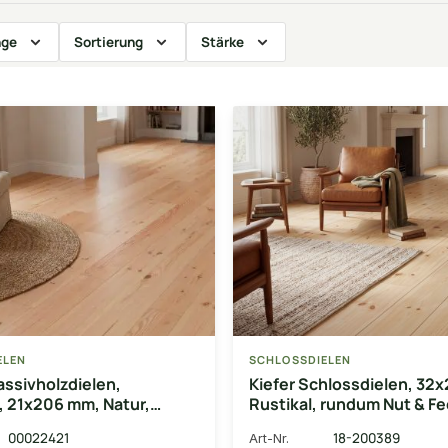
nge
Sortierung
Stärke
ELEN
SCHLOSSDIELEN
ssivholzdielen,
Kiefer Schlossdielen, 32
, 21x206 mm, Natur,
Rustikal, rundum Nut & Fe
lt, mit Microfase
Microfase Deckbreite 20
00022421
18-200389
Art-Nr.
te 200 mm