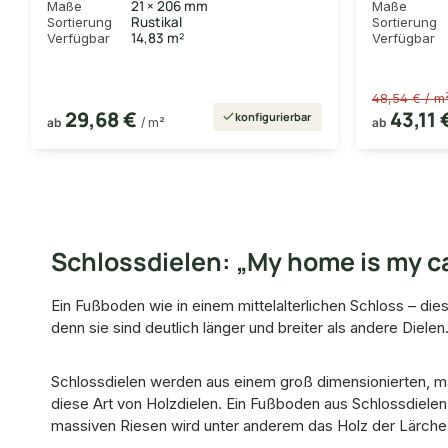
21 × 206 mm
Maße
Maße
Rustikal
Sortierung
Sortierung
14,83 m²
Verfügbar
Verfügbar
48,54 € / m
29,68 €
43,11 
konfigurierbar
ab
/ m²
ab
Schlossdielen: „My home is my c
Ein Fußboden wie in einem mittelalterlichen Schloss – di
denn sie sind deutlich länger und breiter als andere Dielen
Schlossdielen werden aus einem groß dimensionierten, ma
diese Art von Holzdielen. Ein Fußboden aus Schlossdielen 
massiven Riesen wird unter anderem das Holz der Lärche u