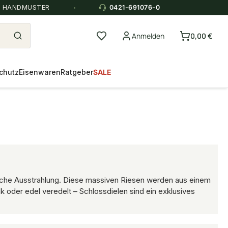
E HANDMUSTER
0421-691076-0
Anmelden
0,00 €
chutz
Eisenwaren
Ratgeber
SALE
ische Ausstrahlung. Diese massiven Riesen werden aus einem
ok oder edel veredelt – Schlossdielen sind ein exklusives