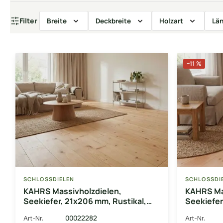
Filter
Breite
Deckbreite
Holzart
Lä
−11 %
SCHLOSSDIELEN
SCHLOSSDI
KAHRS Massivholzdielen,
KAHRS Ma
Seekiefer, 21x206 mm, Rustikal,
Seekiefer
unbehandelt mit Microfase
unbehande
00022282
Art-Nr.
Art-Nr.
Deckbrei