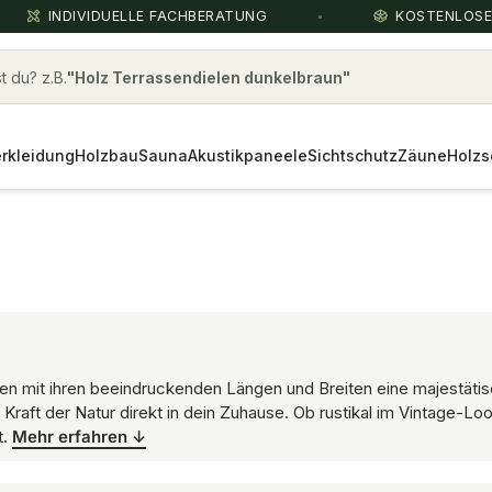
INDIVIDUELLE FACHBERATUNG
KOSTENLOS
 du? z.B.
robinie
rkleidung
Holzbau
Sauna
Akustikpaneele
Sichtschutz
Zäune
Holzs
men mit ihren beeindruckenden Längen und Breiten eine majestät
 Kraft der Natur direkt in dein Zuhause. Ob rustikal im Vintage-Lo
t.
Mehr erfahren ↓