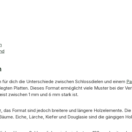
n
and
n
n für dich die Unterschiede zwischen Schlossdielen und einem
Pa
legten Platten. Dieses Format ermöglicht viele Muster bei der Ve
meist zwischen 1 mm und 6 mm stark ist.
lz, das Format sind jedoch breitere und längere Holzelemente. 
ume. Eiche, Lärche, Kiefer und Douglasie sind die gängigen Holz