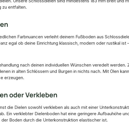
dielen. Unsere Schlossdielen sind mindestens 183 mm breit und 
 zu entfalten.
ten
edlichen Farbnuancen verleiht deinem Fußboden aus Schlossdielen 
anz egal ob deine Einrichtung klassisch, modern oder rustikal ist
ehandlung nach deinen individuellen Wünschen veredelt werden. 
enen in alten Schlössern und Burgen in nichts nach. Mit Ölen kan
ce erzeugen.
ben oder Verkleben
nnst die Dielen sowohl verkleben als auch mit einer Unterkonstru
ab. Ein verklebter Dielenboden hat eine geringere Aufbauhöhe und
er Boden durch die Unterkonstruktion elastischer ist.