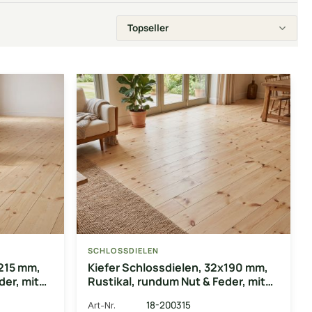
SCHLOSSDIELEN
x215 mm,
Kiefer Schlossdielen, 32x190 mm,
der, mit
Rustikal, rundum Nut & Feder, mit
5 mm
Microfase Deckbreite: 180 mm
18-200315
Art-Nr.