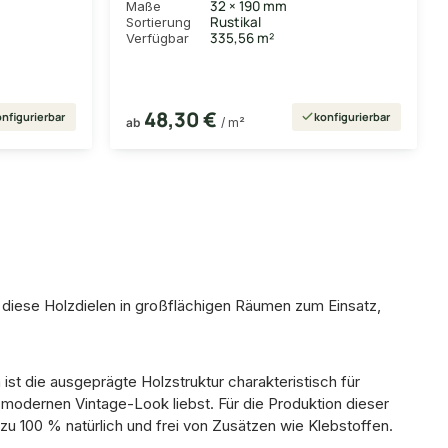
32 × 190 mm
Maße
Rustikal
Sortierung
335,56 m²
Verfügbar
48,30 €
nfigurierbar
konfigurierbar
ab
/ m²
n diese Holzdielen in großflächigen Räumen zum Einsatz,
t die ausgeprägte Holzstruktur charakteristisch für
n modernen Vintage-Look liebst. Für die Produktion dieser
u 100 % natürlich und frei von Zusätzen wie Klebstoffen.