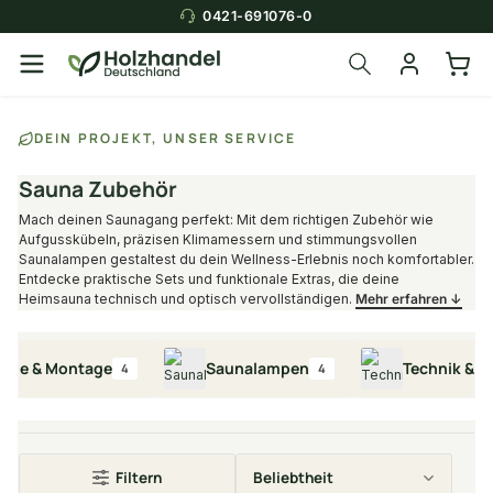
0421-691076-0
Über die Suche findest du in
DEIN PROJEKT, UNSER SERVICE
Sekunden das
passende Produkt
.
Sauna Zubehör
Mach deinen Saunagang perfekt: Mit dem richtigen Zubehör wie
Aufgusskübeln, präzisen Klimamessern und stimmungsvollen
Saunalampen gestaltest du dein Wellness-Erlebnis noch komfortabler.
Entdecke praktische Sets und funktionale Extras, die deine
Heimsauna technisch und optisch vervollständigen.
Mehr erfahren ↓
e & Montage
Saunalampen
Technik & Zub
4
4
Filtern