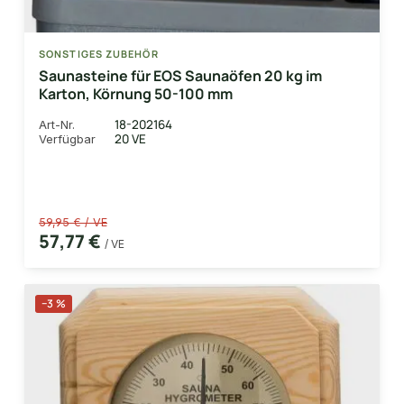
SONSTIGES ZUBEHÖR
Saunasteine für EOS Saunaöfen 20 kg im
Karton, Körnung 50-100 mm
18-202164
Art-Nr.
20 VE
Verfügbar
59,95 € / VE
57,77 €
/ VE
−3 %