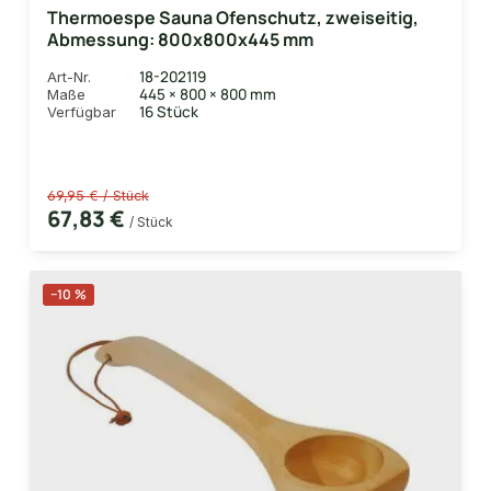
Thermoespe Sauna Ofenschutz, zweiseitig,
Abmessung: 800x800x445 mm
18-202119
Art-Nr.
445 × 800 × 800 mm
Maße
16 Stück
Verfügbar
69,95 € / Stück
67,83 €
/ Stück
−10 %