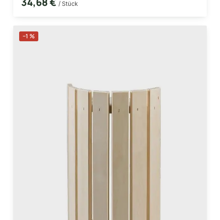
34,68 €
/ Stück
−1 %