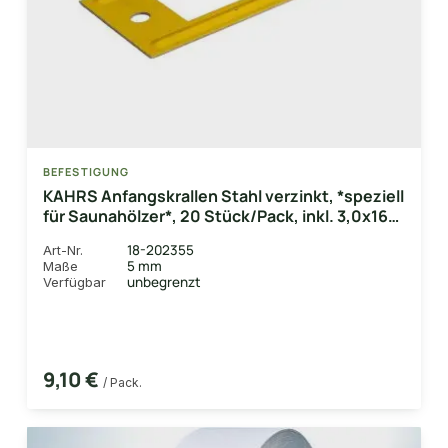
BEFESTIGUNG
KAHRS Anfangskrallen Stahl verzinkt, *speziell
für Saunahölzer*, 20 Stück/Pack, inkl. 3,0x16
mm verz. Schrauben, Nuttiefe: 11 mm /
18-202355
Art-Nr.
Nutwangenstärke: 9,0 mm
5 mm
Maße
unbegrenzt
Verfügbar
9,10 €
/ Pack.