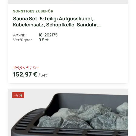
SONSTIGES ZUBEHÖR
Sauna Set, 5-teilig: Aufgusskübel,
Kübeleinsatz, Schöpfkelle, Sanduhr,
Klimamesser Ø 100 mm
18-202175
Art-Nr.
9 Set
Verfügbar
199,96 € / Set
152,97 €
/ Set
−4 %