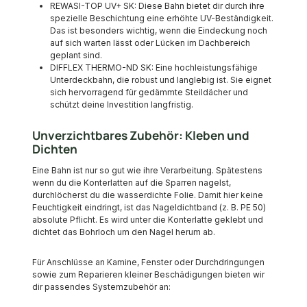
REWASI-TOP UV+ SK: Diese Bahn bietet dir durch ihre
spezielle Beschichtung eine erhöhte UV-Beständigkeit.
Das ist besonders wichtig, wenn die Eindeckung noch
auf sich warten lässt oder Lücken im Dachbereich
geplant sind.
DIFFLEX THERMO-ND SK: Eine hochleistungsfähige
Unterdeckbahn, die robust und langlebig ist. Sie eignet
sich hervorragend für gedämmte Steildächer und
schützt deine Investition langfristig.
Unverzichtbares Zubehör: Kleben und
Dichten
Eine Bahn ist nur so gut wie ihre Verarbeitung. Spätestens
wenn du die Konterlatten auf die Sparren nagelst,
durchlöcherst du die wasserdichte Folie. Damit hier keine
Feuchtigkeit eindringt, ist das Nageldichtband (z. B. PE 50)
absolute Pflicht. Es wird unter die Konterlatte geklebt und
dichtet das Bohrloch um den Nagel herum ab.
Für Anschlüsse an Kamine, Fenster oder Durchdringungen
sowie zum Reparieren kleiner Beschädigungen bieten wir
dir passendes Systemzubehör an: