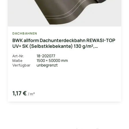
DACHBAHNEN
BWK allform Dachunterdeckbahn REWASI-TOP
UV+ SK (Selbstklebekante) 130 g/m²,
1,50x50m, 75 m²/Rolle
18-202077
Art-Nr.
1500 × 50000 mm
Maße
unbegrenzt
Verfügbar
1,17 €
/ m²