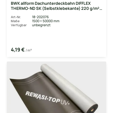
BWK allform Dachunterdeckbahn DIFFLEX
THERMO-ND SK (Selbstklebekante) 220 g/m²,
1,50x50m, 75 m²/Rolle
18-202076
Art-Nr.
1500 × 50000 mm
Maße
unbegrenzt
Verfügbar
4,19 €
/ m²