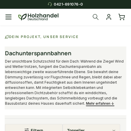
0421-691076-0
DEIN PROJEKT, UNSER SERVICE
Dachunterspannbahnen
Der unsichtbare Schutzschild für dein Dach: Während die Ziegel Wind
und Wetter trotzen, fungiert die Dachunterspannbahn als
lebenswichtige zweite wasserführende Ebene. Sie bewahrt deine
Dämmung zuverlässig vor Flugschnee und Regen, bleibt dabei aber
diffusionsoffen, damit Feuchtigkeit aus dem Inneren ungehindert
entweichen kann. Mit integrierten Selbstklebekanten und
professionellem Dichtzubehör schaffst du ein winddichtes,
langlebiges Dachsystem, das Schimmelbildung vorbeugt und die
Bausubstanz deines Hauses dauerhaft sichert.
Mehr erfahren ↓
Filtern