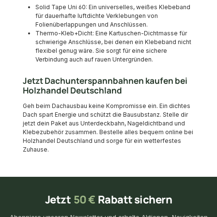
Solid Tape Uni 60: Ein universelles, weißes Klebeband
für dauerhafte luftdichte Verklebungen von
Folienüberlappungen und Anschlüssen.
Thermo-Kleb+Dicht: Eine Kartuschen-Dichtmasse für
schwierige Anschlüsse, bei denen ein Klebeband nicht
flexibel genug wäre. Sie sorgt für eine sichere
Verbindung auch auf rauen Untergründen.
Jetzt Dachunterspannbahnen kaufen bei
Holzhandel Deutschland
Geh beim Dachausbau keine Kompromisse ein. Ein dichtes
Dach spart Energie und schützt die Bausubstanz. Stelle dir
jetzt dein Paket aus Unterdeckbahn, Nageldichtband und
Klebezubehör zusammen. Bestelle alles bequem online bei
Holzhandel Deutschland und sorge für ein wetterfestes
Zuhause.
Jetzt
50 €
Rabatt sichern
Abonniere unseren Newsletter und erhalte Aktionen, Neuigkeiten