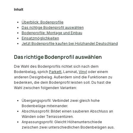
Inhalt
Überblick: Bodenprofile
Das richtige Bodenprofil auswählen
Bodenprofile: Montage und Einbau
Einsatzmöglichkeiten
Jetzt Bodenprofile kaufen bei Holzhandel Deutschland
Das richtige Bodenprofil auswählen
Die Wahl des Bodenprofils richtet sich nach dem
Bodenbelag, sprich
Parkett
, Laminat,
Vinyl
oder einem
anderen Designbelag. Außerdem sind die Funktionen zu
bedenken, die dein Bodenprofil leisten soll. Du hast die
Wahl zwischen folgenden Varianten:
Übergangsprofil: Verbindet zwei gleich hohe
Bodenbeläge miteinander.
Abschlussprofil: Bildet einen sauberen Abschluss an
Wänden oder Terrassentüren.
Anpassungsprofil: Gleicht Höhenunterschiede
zwischen zwei unterschiedlichen Bodenbelägen aus.