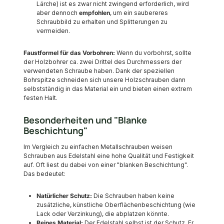
Lärche) ist es zwar nicht zwingend erforderlich, wird
aber dennoch
empfohlen
, um ein saubereres
Schraubbild zu erhalten und Splitterungen zu
vermeiden.
Faustformel für das Vorbohren:
Wenn du vorbohrst, sollte
der Holzbohrer ca. zwei Drittel des Durchmessers der
verwendeten Schraube haben. Dank der speziellen
Bohrspitze schneiden sich unsere Holzschrauben dann
selbstständig in das Material ein und bieten einen extrem
festen Halt.
Besonderheiten und "Blanke
Beschichtung"
Im Vergleich zu einfachen Metallschrauben weisen
Schrauben aus Edelstahl eine hohe Qualität und Festigkeit
auf. Oft liest du dabei von einer "blanken Beschichtung".
Das bedeutet:
Natürlicher Schutz:
Die Schrauben haben keine
zusätzliche, künstliche Oberflächenbeschichtung (wie
Lack oder Verzinkung), die abplatzen könnte.
Reines Material:
Der Edelstahl selbst ist der Schutz. Er