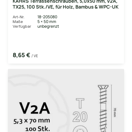
KAHRS Terrassenschrauben, 5,0x50 mm, V2A,
TX25, 100 Stk./VE, für Holz, Bambus & WPC-UK
18-205080
Art-Nr.
5 × 50 mm
Maße
unbegrenzt
Verfügbar
8,65 €
/ VE