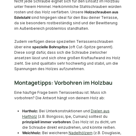
Nicht jede Schraube eignet sich für den Einsatz im Holzbau
unter freiem Himmel. Herkömmliche Stahlschrauben würden
rosten und das Holz verfärben. Unsere
Holzschrauben aus
Edelstahl
sind hingegen ideal für den Bau deiner Terrasse,
da sie besonders rostbeständig sind und der Bewitterung
im Außenbereich problemlos standhalten.
Zudem verfügen diese speziellen Terrassenschrauben
über eine
spezielle Bohrspitze
(oft Cut-Spitze genannt).
Diese sorgt dafür, dass sich die Schraube zielsicher
ansetzen lässt und sich ohne großen Kraftaufwand ins Holz
zieht. Sie sind qualitativ sehr hochwertig und stabil, um die
Spannungen des Holzes aufzunehmen.
Montagetipps: Vorbohren im Holzbau
Eine häufige Frage beim Terrassenbau ist: Muss ich
vorbohren? Die Antwort hängt von deinem Holz ab:
Hartholz:
Bei Unterkonstruktionen und
Dielen aus
Hartholz
(z.B. Bongossi, Ipe, Cumaru) solltest du
prinzipiell immer vorbohren
. Das Holz ist zu dicht, um
die Schraube direkt einzudrehen, und könnte reißen.
Weichholz:
Bei weicheren
Nadelhölzern
(z.B. Douglasie,