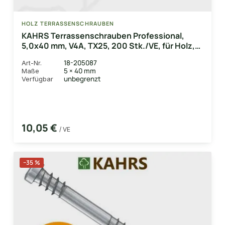
HOLZ TERRASSENSCHRAUBEN
KAHRS Terrassenschrauben Professional,
5,0x40 mm, V4A, TX25, 200 Stk./VE, für Holz,
Bambus & WPC-UK
18-205087
Art-Nr.
5 × 40 mm
Maße
unbegrenzt
Verfügbar
10,05 €
/ VE
−35 %