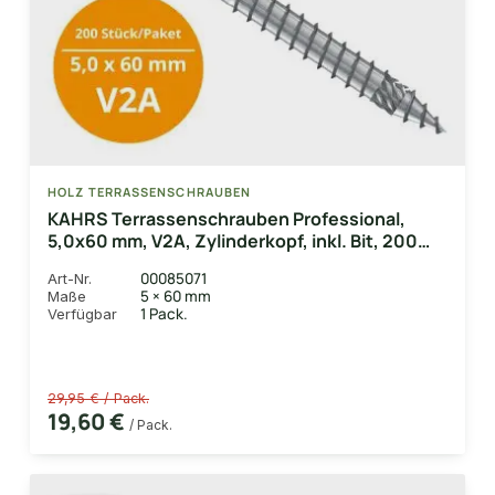
HOLZ TERRASSENSCHRAUBEN
KAHRS Terrassenschrauben Professional,
5,0x60 mm, V2A, Zylinderkopf, inkl. Bit, 200
Stk./Paket
00085071
Art-Nr.
5 × 60 mm
Maße
1 Pack.
Verfügbar
29,95 € / Pack.
19,60 €
/ Pack.