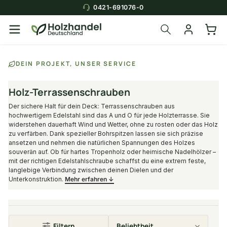
0421-691076-0
Über die Suche findest du in
DEIN PROJEKT, UNSER SERVICE
Sekunden das
passende Produkt
.
Holz-Terrassenschrauben
Der sichere Halt für dein Deck: Terrassenschrauben aus
hochwertigem Edelstahl sind das A und O für jede Holzterrasse. Sie
widerstehen dauerhaft Wind und Wetter, ohne zu rosten oder das Holz
zu verfärben. Dank spezieller Bohrspitzen lassen sie sich präzise
ansetzen und nehmen die natürlichen Spannungen des Holzes
souverän auf. Ob für hartes Tropenholz oder heimische Nadelhölzer –
mit der richtigen Edelstahlschraube schaffst du eine extrem feste,
langlebige Verbindung zwischen deinen Dielen und der
Unterkonstruktion.
Mehr erfahren ↓
Filtern