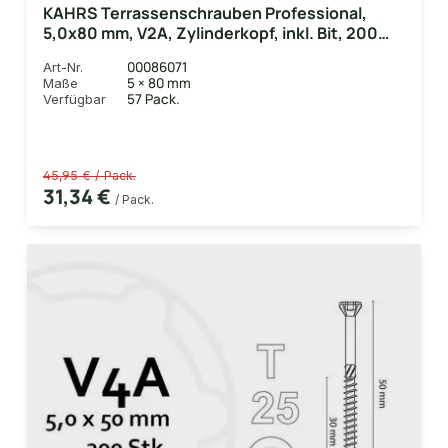
KAHRS Terrassenschrauben Professional,
5,0x80 mm, V2A, Zylinderkopf, inkl. Bit, 200
Stk./Paket 200 Stk./Paket
00086071
Art-Nr.
5 × 80 mm
Maße
57 Pack.
Verfügbar
45,95 € / Pack.
31,34 €
/ Pack.