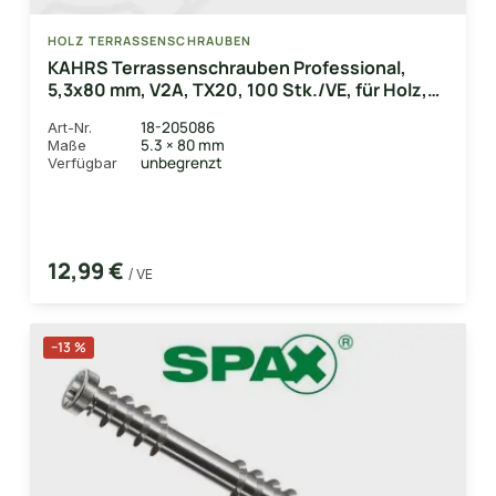
HOLZ TERRASSENSCHRAUBEN
KAHRS Terrassenschrauben Professional,
5,3x80 mm, V2A, TX20, 100 Stk./VE, für Holz,
Bambus & WPC-UK
18-205086
Art-Nr.
5.3 × 80 mm
Maße
unbegrenzt
Verfügbar
12,99 €
/ VE
−13 %