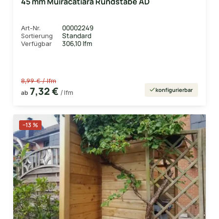
45 mm Muiracatiara Rundstäbe AD
00002249
Art-Nr.
Standard
Sortierung
306,10 lfm
Verfügbar
8,99 € / lfm
7,32 €
konfigurierbar
ab
/ lfm
−13 %