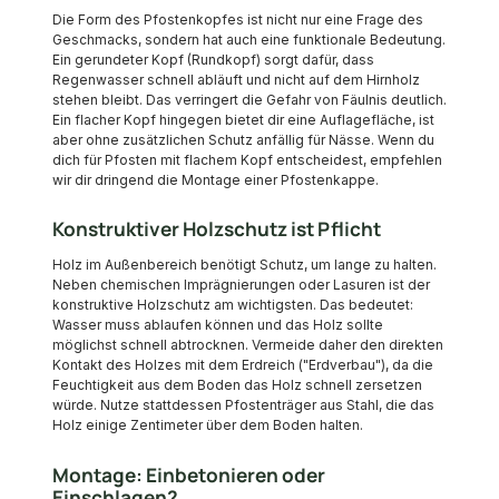
Die Form des Pfostenkopfes ist nicht nur eine Frage des
Geschmacks, sondern hat auch eine funktionale Bedeutung.
Ein gerundeter Kopf (Rundkopf) sorgt dafür, dass
Regenwasser schnell abläuft und nicht auf dem Hirnholz
stehen bleibt. Das verringert die Gefahr von Fäulnis deutlich.
Ein flacher Kopf hingegen bietet dir eine Auflagefläche, ist
aber ohne zusätzlichen Schutz anfällig für Nässe. Wenn du
dich für Pfosten mit flachem Kopf entscheidest, empfehlen
wir dir dringend die Montage einer Pfostenkappe.
Konstruktiver Holzschutz ist Pflicht
Holz im Außenbereich benötigt Schutz, um lange zu halten.
Neben chemischen Imprägnierungen oder Lasuren ist der
konstruktive Holzschutz am wichtigsten. Das bedeutet:
Wasser muss ablaufen können und das Holz sollte
möglichst schnell abtrocknen. Vermeide daher den direkten
Kontakt des Holzes mit dem Erdreich ("Erdverbau"), da die
Feuchtigkeit aus dem Boden das Holz schnell zersetzen
würde. Nutze stattdessen Pfostenträger aus Stahl, die das
Holz einige Zentimeter über dem Boden halten.
Montage: Einbetonieren oder
Einschlagen?