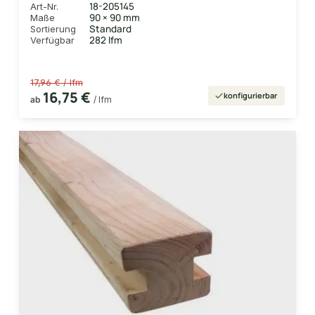
18-205145
Art-Nr.
90 × 90 mm
Maße
Standard
Sortierung
282 lfm
Verfügbar
17,96 € / lfm
16,75 €
konfigurierbar
ab
/ lfm