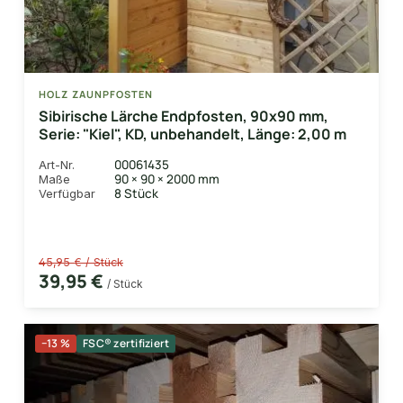
HOLZ ZAUNPFOSTEN
Sibirische Lärche Endpfosten, 90x90 mm,
Serie: "Kiel", KD, unbehandelt, Länge: 2,00 m
00061435
Art-Nr.
90 × 90 × 2000 mm
Maße
8 Stück
Verfügbar
45,95 € / Stück
39,95 €
/ Stück
−13 %
FSC® zertifiziert