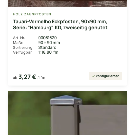
HOLZ ZAUNPFOSTEN
Tauari-Vermelho Eckpfosten, 90x90 mm,
Serie: "Hamburg", KD, zweiseitig genutet
00061620
Art-Nr.
90 × 90 mm
Maße
Standard
Sortierung
1.118,80 lfm
Verfügbar
3,27 €
konfigurierbar
ab
/ lfm