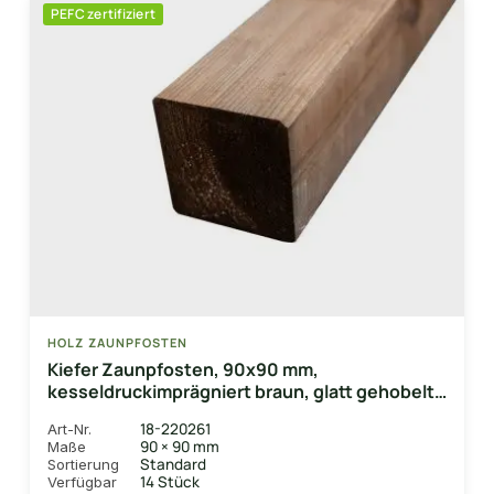
PEFC zertifiziert
HOLZ ZAUNPFOSTEN
Kiefer Zaunpfosten, 90x90 mm,
kesseldruckimprägniert braun, glatt gehobelt
Kanten gefast
18-220261
Art-Nr.
90 × 90 mm
Maße
Standard
Sortierung
14 Stück
Verfügbar