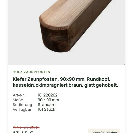
HOLZ ZAUNPFOSTEN
Kiefer Zaunpfosten, 90x90 mm, Rundkopf,
kesseldruckimprägniert braun, glatt gehobelt,
18-220262
Art-Nr.
90 × 90 mm
Maße
Standard
Sortierung
161 Stück
Verfügbar
19,95 € / Stück
konfigurierbar