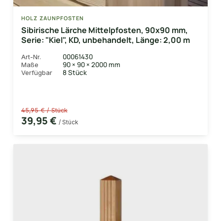
HOLZ ZAUNPFOSTEN
Sibirische Lärche Mittelpfosten, 90x90 mm,
Serie: "Kiel", KD, unbehandelt, Länge: 2,00 m
00061430
Art-Nr.
90 × 90 × 2000 mm
Maße
8 Stück
Verfügbar
45,95 € / Stück
39,95 €
/ Stück