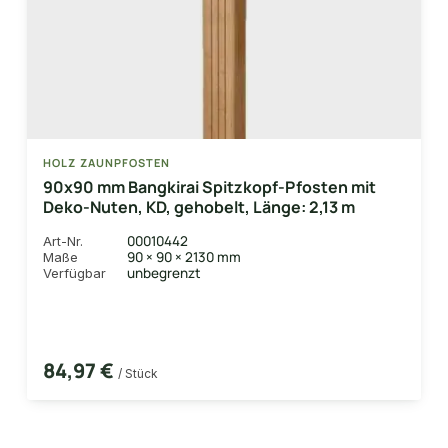
HOLZ ZAUNPFOSTEN
90x90 mm Bangkirai Spitzkopf-Pfosten mit
Deko-Nuten, KD, gehobelt, Länge: 2,13 m
00010442
Art-Nr.
90 × 90 × 2130 mm
Maße
unbegrenzt
Verfügbar
84,97 €
/ Stück