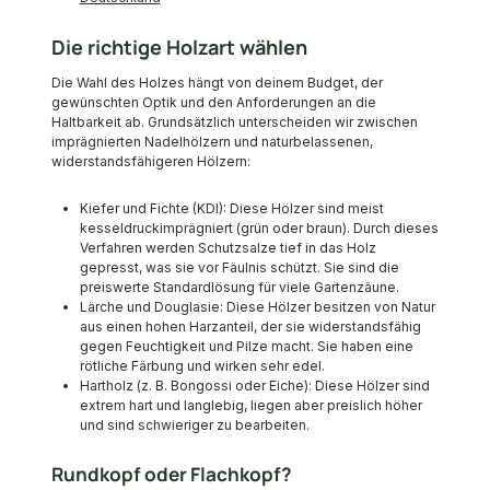
Die richtige Holzart wählen
Die Wahl des Holzes hängt von deinem Budget, der
gewünschten Optik und den Anforderungen an die
Haltbarkeit ab. Grundsätzlich unterscheiden wir zwischen
imprägnierten Nadelhölzern und naturbelassenen,
widerstandsfähigeren Hölzern:
Kiefer und Fichte (KDI): Diese Hölzer sind meist
kesseldruckimprägniert (grün oder braun). Durch dieses
Verfahren werden Schutzsalze tief in das Holz
gepresst, was sie vor Fäulnis schützt. Sie sind die
preiswerte Standardlösung für viele Gartenzäune.
Lärche und Douglasie: Diese Hölzer besitzen von Natur
aus einen hohen Harzanteil, der sie widerstandsfähig
gegen Feuchtigkeit und Pilze macht. Sie haben eine
rötliche Färbung und wirken sehr edel.
Hartholz (z. B. Bongossi oder Eiche): Diese Hölzer sind
extrem hart und langlebig, liegen aber preislich höher
und sind schwieriger zu bearbeiten.
Rundkopf oder Flachkopf?