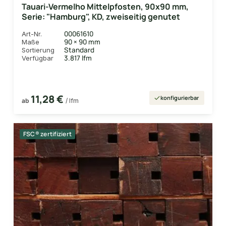
Tauari-Vermelho Mittelpfosten, 90x90 mm,
Serie: "Hamburg", KD, zweiseitig genutet
00061610
Art-Nr.
90 × 90 mm
Maße
Standard
Sortierung
3.817 lfm
Verfügbar
11,28 €
konfigurierbar
ab
/ lfm
FSC® zertifiziert