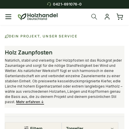
0421-691076-0
Über die Suche findest du in
DEIN PROJEKT, UNSER SERVICE
Sekunden das
passende Produkt
.
Holz Zaunpfosten
Natürlich, stabil und vielseitig: Der Holzpfosten ist das Rückgrat jeder
Zaunanlage und sorgt für die nötige Standfestigkeit bei Wind und
Wetter. Als natürlicher Werkstoff fügt er sich harmonisch in deine
Gartenlandschaft ein und verbindet einzelne Zaunelemente zu einer
stabilen Einheit. Ob preiswerte kesseldruckimprägnierte Kiefer, edle
Lärche mit hohem Eigenharzanteil oder extrem langlebiges Hartholz –
wähle aus verschiedenen Holzarten, Längen und Kopfformen genau
die Basis aus, die zu deinem Projekt und deinem persönlichen Stil
passt.
Mehr erfahren ↓
Filtern