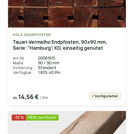
HOLZ ZAUNPFOSTEN
Tauari-Vermelho Endpfosten, 90x90 mm,
Serie: "Hamburg", KD, einseitig genutet
00061615
Art-Nr.
90 × 90 mm
Maße
Standard
Sortierung
1.835,40 lfm
Verfügbar
14,56 €
konfigurierbar
ab
/ lfm
−33 %
PEFC zertifiziert