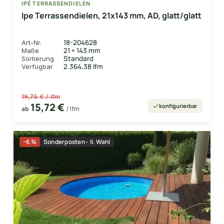
IPÉ TERRASSENDIELEN
Ipe Terrassendielen, 21x143 mm, AD, glatt/glatt
18-204628
Art-Nr.
21 × 143 mm
Maße
Standard
Sortierung
2.364,38 lfm
Verfügbar
19,75 € / lfm
15,72 €
konfigurierbar
ab
/ lfm
−6 %
Sonderposten - II. Wahl