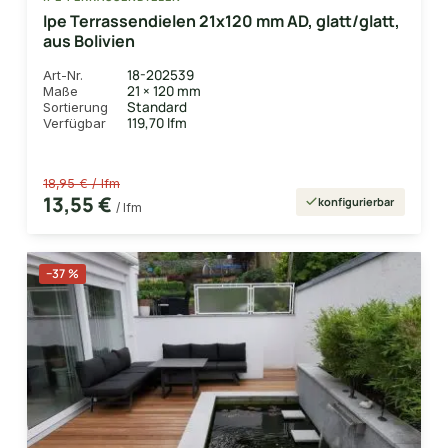
Ipe Terrassendielen 21x120 mm AD, glatt/glatt,
aus Bolivien
18-202539
Art-Nr.
21 × 120 mm
Maße
Standard
Sortierung
119,70 lfm
Verfügbar
18,95 € / lfm
13,55 €
konfigurierbar
/ lfm
−37 %