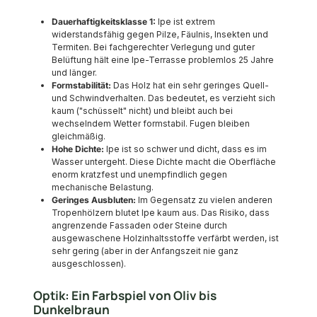
Dauerhaftigkeitsklasse 1:
Ipe ist extrem
widerstandsfähig gegen Pilze, Fäulnis, Insekten und
Termiten. Bei fachgerechter Verlegung und guter
Belüftung hält eine Ipe-Terrasse problemlos 25 Jahre
und länger.
Formstabilität:
Das Holz hat ein sehr geringes Quell-
und Schwindverhalten. Das bedeutet, es verzieht sich
kaum ("schüsselt" nicht) und bleibt auch bei
wechselndem Wetter formstabil. Fugen bleiben
gleichmäßig.
Hohe Dichte:
Ipe ist so schwer und dicht, dass es im
Wasser untergeht. Diese Dichte macht die Oberfläche
enorm kratzfest und unempfindlich gegen
mechanische Belastung.
Geringes Ausbluten:
Im Gegensatz zu vielen anderen
Tropenhölzern blutet Ipe kaum aus. Das Risiko, dass
angrenzende Fassaden oder Steine durch
ausgewaschene Holzinhaltsstoffe verfärbt werden, ist
sehr gering (aber in der Anfangszeit nie ganz
ausgeschlossen).
Optik: Ein Farbspiel von Oliv bis
Dunkelbraun