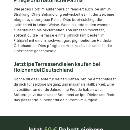
Pflege und natürliche Patina
Wie jedes Holz im Außenbereich reagiert auch Ipe auf UV-
Strahlung. Ohne Behandlung entwickelt es mit der Zeit eine
elegante, silbergraue Patina. Dies beeinträchtigt die
Haltbarkeit in keiner Weise. Wenn du jedoch den warmen,
nussbraunen bis olivfarbenen Ton erhalten möchtest,
solltest du die Terrasse einmal jährlich (am besten im
Frühjahr) mit einem hochwertigen, pigmentierten Hartholz-
Öl behandeln. Dies pflegt das Holz zusätzlich und hält die
Oberfläche geschmeidig.
Jetzt Ipe Terrassendielen kaufen bei
Holzhandel Deutschland
Gönne dir das Beste für deinen Garten. Mit Ipe entscheidest
du dich für zeitlose Eleganz und maximale Haltbarkeit. Eine
Investition, an der du Jahrzehnte Freude haben wirst.
Stöbere jetzt durch unser Sortiment an Ipe-Dielen und finde
das passende Zubehör für dein Premium-Projekt.
Jetzt
50 €
Rabatt sichern