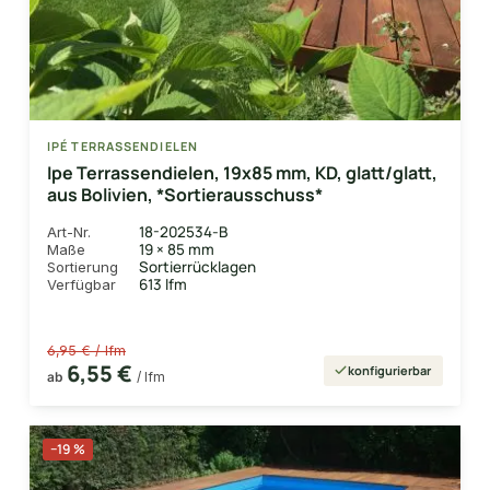
IPÉ TERRASSENDIELEN
Ipe Terrassendielen, 19x85 mm, KD, glatt/glatt,
aus Bolivien, *Sortierausschuss*
18-202534-B
Art-Nr.
19 × 85 mm
Maße
Sortierrücklagen
Sortierung
613 lfm
Verfügbar
6,95 € / lfm
6,55 €
konfigurierbar
ab
/ lfm
−19 %