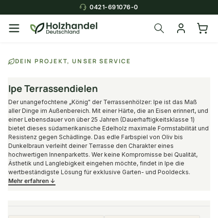
0421-691076-0
Über die Suche findest du in
DEIN PROJEKT, UNSER SERVICE
Sekunden das
passende Produkt
.
Ipe Terrassendielen
Der unangefochtene „König" der Terrassenhölzer: Ipe ist das Maß
aller Dinge im Außenbereich. Mit einer Härte, die an Eisen erinnert, und
einer Lebensdauer von über 25 Jahren (Dauerhaftigkeitsklasse 1)
bietet dieses südamerikanische Edelholz maximale Formstabilität und
Resistenz gegen Schädlinge. Das edle Farbspiel von Oliv bis
Dunkelbraun verleiht deiner Terrasse den Charakter eines
hochwertigen Innenparketts. Wer keine Kompromisse bei Qualität,
Ästhetik und Langlebigkeit eingehen möchte, findet in Ipe die
wertbeständigste Lösung für exklusive Garten- und Pooldecks.
Mehr erfahren ↓