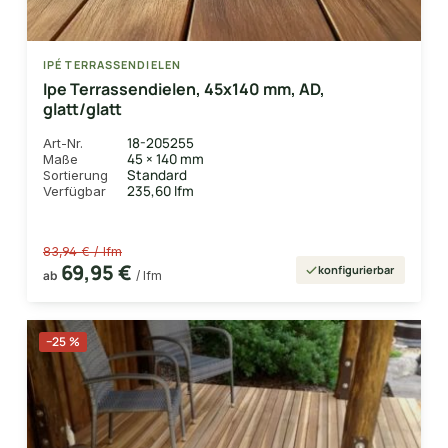
IPÉ TERRASSENDIELEN
Ipe Terrassendielen, 45x140 mm, AD,
glatt/glatt
18-205255
Art-Nr.
45 × 140 mm
Maße
Standard
Sortierung
235,60 lfm
Verfügbar
83,94 € / lfm
69,95 €
konfigurierbar
ab
/ lfm
−25 %