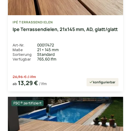
IPÉ TERRASSENDIELEN
Ipe Terrassendielen, 21x145 mm, AD, glatt/glatt
00017472
Art-Nr.
21 × 145 mm
Maße
Standard
Sortierung
765,60 lfm
Verfügbar
26,96 € / lfm
13,29 €
konfigurierbar
ab
/ lfm
FSC® zertifiziert