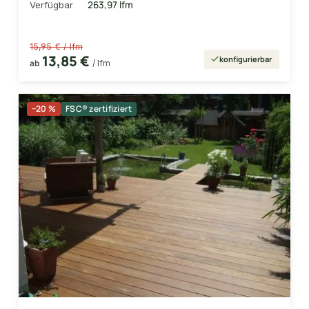
263,97 lfm
Verfügbar
15,95 € / lfm
13,85 €
konfigurierbar
ab
/ lfm
−20 %
FSC® zertifiziert