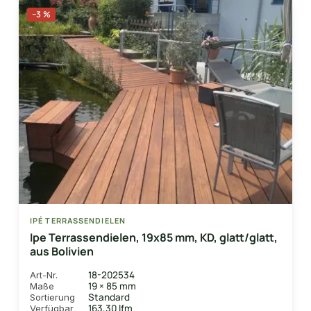
−3 %
IPÉ TERRASSENDIELEN
Ipe Terrassendielen, 19x85 mm, KD, glatt/glatt,
aus Bolivien
18-202534
Art-Nr.
19 × 85 mm
Maße
Standard
Sortierung
163,30 lfm
Verfügbar