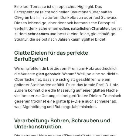
Eine Ipe-Terrasse ist ein optisches Highlight. Das
Farbspektrum reicht von hellen Brauntönen über sattes
Olivgrün bis hin zu tiefem Dunkelbraun oder fast Schwarz.
Dieses lebendige, aber dennoch harmonische Farbspiel
verleiht der Fläche einen
edlen, natürlichen Charakter
. Ipe ist
zudem
sehr astarm
und besitzt eine feine, gleichmäßige
Struktur, die selbst nach Jahren kaum Splitter bildet.
Glatte Dielen für das perfekte
Barfußgefühl
Wir empfehlen dir bei diesem Premium-Holz ausdrücklich
die Variante
glatt gehobelt
. Warum? Weil Ipe eine so dichte
Oberfläche hat, dass sie sich glatt geschliffen wie ein
polierter Steinboden anfühlt. Es ist das ideale Barfuß-Holz.
Zudem kommt die edle Maserung auf einer glatten Fläche
viel besser zur Geltung als bei geriffelten Dielen. Technisch
gesehen trocknet eine glatte Ipe-Diele auch schneller ab,
was Algenbildung und Rutschgefahr minimiert.
Verarbeitung: Bohren, Schrauben und
Unterkonstruktion
Die extreme Härte von Ipe ("Eisenholz") stellt besondere