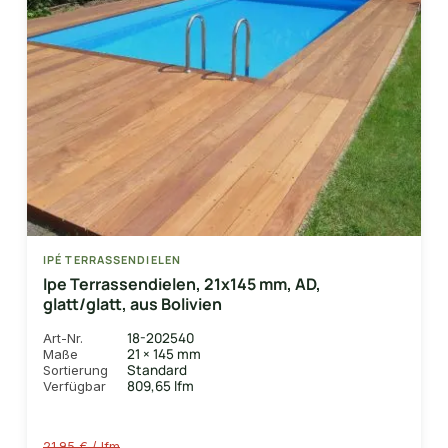
IPÉ TERRASSENDIELEN
Ipe Terrassendielen, 21x145 mm, AD,
glatt/glatt, aus Bolivien
18-202540
Art-Nr.
21 × 145 mm
Maße
Standard
Sortierung
809,65 lfm
Verfügbar
21,95 € / lfm