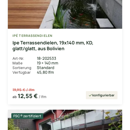
IPÉ TERRASSENDIELEN
Ipe Terrassendielen, 19x140 mm, KD,
glatt/glatt, aus Bolivien
18-202533
Art-Nr.
19 × 140 mm
Maße
Standard
Sortierung
45,80 lfm
Verfügbar
19,95 € / lfm
12,55 €
konfigurierbar
ab
/ lfm
FSC® zertifiziert