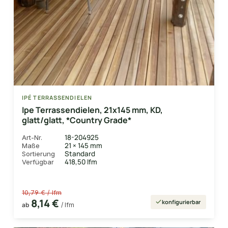
IPÉ TERRASSENDIELEN
Ipe Terrassendielen, 21x145 mm, KD,
glatt/glatt, *Country Grade*
18-204925
Art-Nr.
21 × 145 mm
Maße
Standard
Sortierung
418,50 lfm
Verfügbar
10,79 € / lfm
8,14 €
konfigurierbar
ab
/ lfm