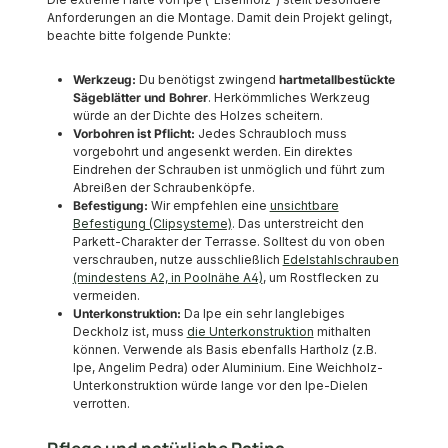
Anforderungen an die Montage. Damit dein Projekt gelingt,
beachte bitte folgende Punkte:
Werkzeug:
Du benötigst zwingend
hartmetallbestückte
Sägeblätter und Bohrer
. Herkömmliches Werkzeug
würde an der Dichte des Holzes scheitern.
Vorbohren ist Pflicht:
Jedes Schraubloch muss
vorgebohrt und angesenkt werden. Ein direktes
Eindrehen der Schrauben ist unmöglich und führt zum
Abreißen der Schraubenköpfe.
Befestigung:
Wir empfehlen eine
unsichtbare
Befestigung (Clipsysteme)
. Das unterstreicht den
Parkett-Charakter der Terrasse. Solltest du von oben
verschrauben, nutze ausschließlich
Edelstahlschrauben
(mindestens A2, in Poolnähe A4)
, um Rostflecken zu
vermeiden.
Unterkonstruktion:
Da Ipe ein sehr langlebiges
Deckholz ist, muss
die Unterkonstruktion
mithalten
können. Verwende als Basis ebenfalls Hartholz (z.B.
Ipe, Angelim Pedra) oder Aluminium. Eine Weichholz-
Unterkonstruktion würde lange vor den Ipe-Dielen
verrotten.