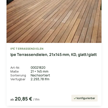
IPÉ TERRASSENDIELEN
Ipe Terrassendielen, 21x145 mm, KD, glatt/glatt
00021820
Art-Nr.
21 × 145 mm
Maße
Nachsortiert
Sortierung
2.293,78 lfm
Verfügbar
20,85 €
konfigurierbar
ab
/ lfm