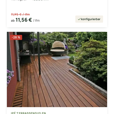
11,95 € / lfm
11,56 €
konfigurierbar
ab
/ lfm
−28 %
IPÉ TERRASSENDIELEN