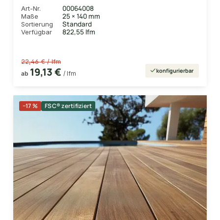
00064008
Art-Nr.
25 × 140 mm
Maße
Standard
Sortierung
822,55 lfm
Verfügbar
22,46 € / lfm
19,13 €
konfigurierbar
ab
/ lfm
−17 %
FSC® zertifiziert