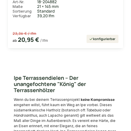
18-204882
Art-Nr.
21 × 145 mm
Maße
Standard
Sortierung
39,20 lfm
Verfügbar
23,36 € / lfm
20,95 €
konfigurierbar
ab
/ lfm
Ipe Terrassendielen – Der
unangefochtene "König" der
Terrassenhölzer
Wenn du bei deinem Terrassenprojekt
keine Kompromisse
eingehen willst, führt kaum ein Weg an Ipe vorbei. Dieses
südamerikanische Hartholz (botanisch oft
Tabebuia
oder
Handroanthus
, auch Lapacho genannt) gilt weltweit als das
Maß aller Dinge im Außenbereich. Es vereint eine Härte, die
an Eisen erinnert, mit einer Eleganz, die an feines