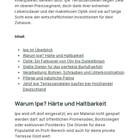
Innenparkett denken lässt. Ipe Terrassendielen liegen zwar
im oberen Preissegment, doch dank ihrer extremen
Lebensdauer und der makellosen Optik sind sie auf lange
Sicht eine der wirtschaftlichsten Investitionen für dein
Zuhause.
Inhalt
Ipe im Überblick
Warum Ipe? Härte und Haltbarkeit
Optik: Ein Farbspiel von Oliv bis Dunkelbraun
Glatte Dielen für das perfekte Barfußgefühl
Verarbeitung: Bohren, Schrauben und Unterkonstruktion
Pflege und natürliche Patina
Jetzt Ipe Terrassendielen kaufen bei Holzhandel
Deutschland
Warum Ipe? Härte und Haltbarkeit
Ipe wird oft dort eingesetzt, wo am Material nicht gespart
werden darf: auf öffentlichen Promenaden, Bootsstegen
oder exklusiven Pooldecks. Die Gründe für diese
Popularität im Profi-Bereich sind auch für deine private
Terrasse Gold wert: