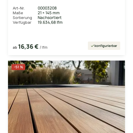
00003208
Art-Nr.
21 × 145 mm
Maße
Nachsortiert
Sortierung
19.634,68 lfm
Verfügbar
16,36 €
konfigurierbar
ab
/ lfm
−51 %