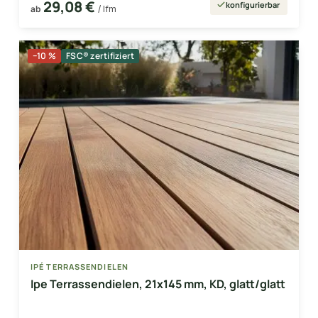
29,08 €
konfigurierbar
ab
/ lfm
−10 %
FSC® zertifiziert
IPÉ TERRASSENDIELEN
Ipe Terrassendielen, 21x145 mm, KD, glatt/glatt