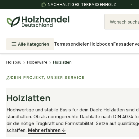
NACHHALTIGES TERRASSENHOLZ
Wonach suchst
Alle Kategorien
Terrassendielen
Holzboden
Fassadenve
Holzbau
Hobelware
Holzlatten
DEIN PROJEKT, UNSER SERVICE
Holzlatten
Hochwertige und stabile Basis für dein Dach: Holzlatten si
standhalten. Ob als normgerechte Dachlatte nach DIN 4074 für
dir die nötige Tragkraft und Formstabilität. Setze auf qualitä
schaffen.
Mehr erfahren ↓