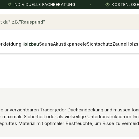
INDIVIDUELLE FACHBERATUNG
KOSTENLOS
 du? z.B.
Hartholz Terrassendielen hellbraun
rkleidung
Holzbau
Sauna
Akustikpaneele
Sichtschutz
Zäune
Holzs
nd die unverzichtbaren Träger jeder Dacheindeckung und müssen
 maximale Sicherheit oder als vielseitige Unterkonstruktion im I
tsgeprüftes Material mit optimaler Restfeuchte, um Risse zu verme