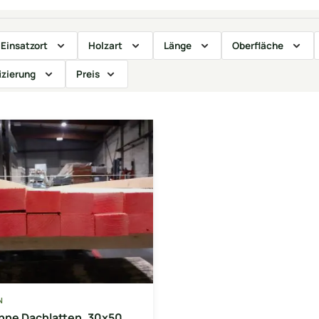
Einsatzort
Holzart
Länge
Oberfläche
izierung
Preis
N
nne Dachlatten, 30x50