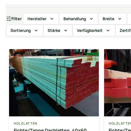
Filter
Hersteller
Behandlung
Breite
Sortierung
Stärke
Verfügbarkeit
Zertif
HOLZLATTEN
HOLZLATTE
Fichte/Tanne Dachlatten, 40x60
Fichte/Ta