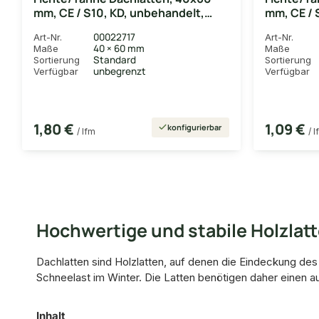
mm, CE / S10, KD, unbehandelt,
mm, CE / 
sägerau
sägerau
00022717
Art-Nr.
Art-Nr.
40 × 60 mm
Maße
Maße
Standard
Sortierung
Sortierung
unbegrenzt
Verfügbar
Verfügbar
1,80 €
1,09 €
konfigurierbar
/ lfm
/ 
Hochwertige und stabile Holzlat
Dachlatten sind Holzlatten, auf denen die Eindeckung de
Schneelast im Winter. Die Latten benötigen daher einen a
Inhalt