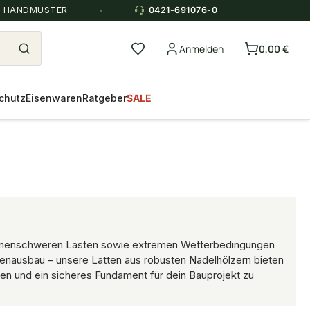
E HANDMUSTER
0421-691076-0
Anmelden
0,00 €
chutz
Eisenwaren
Ratgeber
SALE
 tonnenschweren Lasten sowie extremen Wetterbedingungen
nnenausbau – unsere Latten aus robusten Nadelhölzern bieten
iden und ein sicheres Fundament für dein Bauprojekt zu