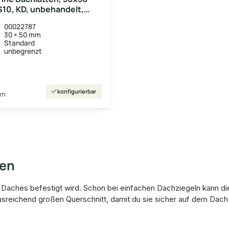
S10, KD, unbehandelt,
00022787
30 × 50 mm
Standard
unbegrenzt
konfigurierbar
lfm
ten
s Daches befestigt wird. Schon bei einfachen Dachziegeln kann d
usreichend großen Querschnitt, damit du sie sicher auf dem Dach