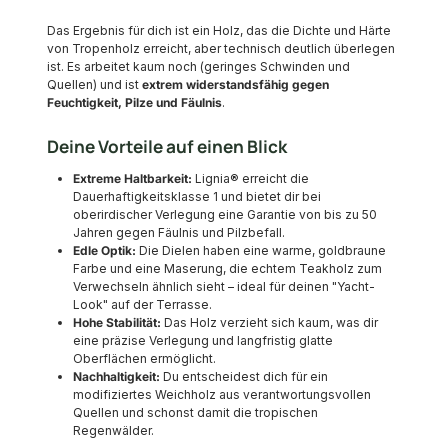
Das Ergebnis für dich ist ein Holz, das die Dichte und Härte
von Tropenholz erreicht, aber technisch deutlich überlegen
ist. Es arbeitet kaum noch (geringes Schwinden und
Quellen) und ist
extrem widerstandsfähig gegen
Feuchtigkeit, Pilze und Fäulnis
.
Deine Vorteile auf einen Blick
Extreme Haltbarkeit:
Lignia® erreicht die
Dauerhaftigkeitsklasse 1 und bietet dir bei
oberirdischer Verlegung eine Garantie von bis zu 50
Jahren gegen Fäulnis und Pilzbefall.
Edle Optik:
Die Dielen haben eine warme, goldbraune
Farbe und eine Maserung, die echtem Teakholz zum
Verwechseln ähnlich sieht – ideal für deinen "Yacht-
Look" auf der Terrasse.
Hohe Stabilität:
Das Holz verzieht sich kaum, was dir
eine präzise Verlegung und langfristig glatte
Oberflächen ermöglicht.
Nachhaltigkeit:
Du entscheidest dich für ein
modifiziertes Weichholz aus verantwortungsvollen
Quellen und schonst damit die tropischen
Regenwälder.