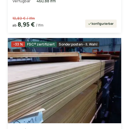
460,88 lfm
Verfügbar
10,83 € / lfm
8,95 €
konfigurierbar
ab
/ lfm
−33 %
FSC® zertifiziert
Sonderposten - II. Wahl