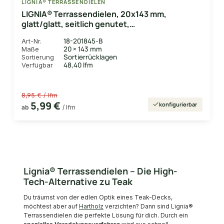
LIGNIA® TERRASSENDIELEN
LIGNIA® Terrassendielen, 20x143 mm,
glatt/glatt, seitlich genutet,
*Sortierausschuss*
18-201845-B
Art-Nr.
20 × 143 mm
Maße
Sortierrücklagen
Sortierung
48,40 lfm
Verfügbar
8,95 € / lfm
5,99 €
konfigurierbar
ab
/ lfm
Lignia® Terrassendielen – Die High-
Tech-Alternative zu Teak
Du träumst von der edlen Optik eines Teak-Decks,
möchtest aber auf
Hartholz
verzichten? Dann sind Lignia®
Terrassendielen die perfekte Lösung für dich. Durch ein