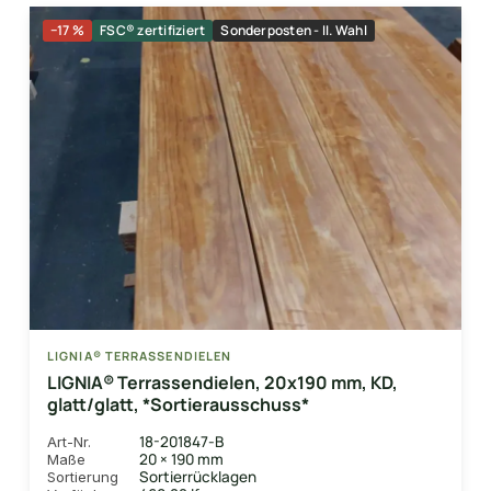
−17 %
FSC® zertifiziert
Sonderposten - II. Wahl
LIGNIA® TERRASSENDIELEN
LIGNIA® Terrassendielen, 20x190 mm, KD,
glatt/glatt, *Sortierausschuss*
18-201847-B
Art-Nr.
20 × 190 mm
Maße
Sortierrücklagen
Sortierung