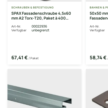
SCHRAUBEN & BEFESTIGUNG
BAHNEN & P
SPAX Fassadenschraube 4,5x60
50x50 m
mm A2 Torx-T20, Paket à 400
Fassadene
Stück / 4CUT Linsenkopf und
Gestalten
00022936
Art-Nr.
Art-Nr.
Fixiergewinde
gebürstet
unbegrenzt
Verfügbar
Verfügbar
Schutzfol
67,41 €
58,74 €
/ Paket