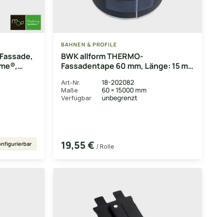
BAHNEN & PROFILE
Fassade,
BWK allform THERMO-
me®,
Fassadentape 60 mm, Länge: 15 m,
Breite: 60 mm
18-202082
Art-Nr.
60 × 15000 mm
Maße
unbegrenzt
Verfügbar
19,55 €
nfigurierbar
/ Rolle