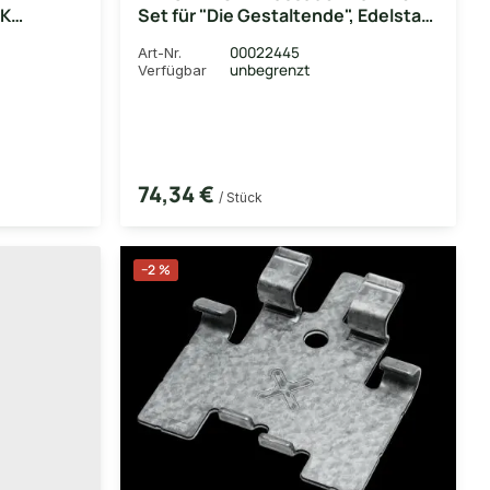
SK
Set für "Die Gestaltende", Edelstahl
50m, 75
schwarz mit Schrauben, 100 Stück
00022445
Art-Nr.
inkl. Bit
unbegrenzt
Verfügbar
74,34 €
/ Stück
−2 %