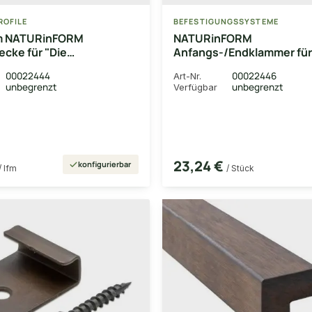
ROFILE
BEFESTIGUNGSSYSTEME
m NATURinFORM
NATURinFORM
cke für "Die
Anfangs-/Endklammer für
de" Edelstahl,
Gestaltende", Edelstahl 
00022444
00022446
Art-Nr.
/geschliffen, mit
mit Schrauben 4,2x20 mm
unbegrenzt
unbegrenzt
Verfügbar
ie
Stück/Beutel
23,24 €
konfigurierbar
/ lfm
/ Stück