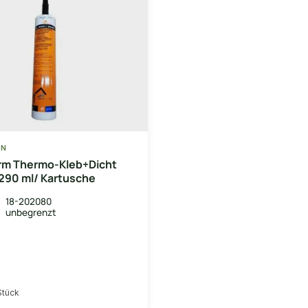
EN
orm Thermo-Kleb+Dicht
290 ml/ Kartusche
18-202080
unbegrenzt
Stück