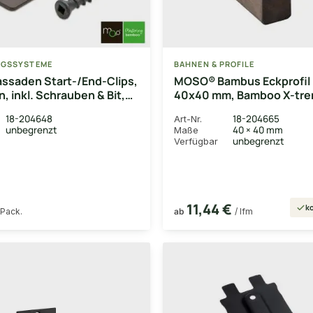
NGSSYSTEME
BAHNEN & PROFILE
ssaden Start-/End-Clips,
MOSO® Bambus Eckprofil 
, inkl. Schrauben & Bit,
40x40 mm, Bamboo X-tre
/VE
glatt, unbehandelt
18-204648
18-204665
Art-Nr.
unbegrenzt
40 × 40 mm
Maße
unbegrenzt
Verfügbar
11,44 €
ko
 Pack.
ab
/ lfm