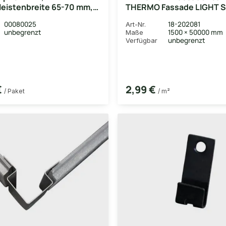
eistenbreite 65-70 mm,
THERMO Fassade LIGHT 
zinkten Schrauben, 250
(Selbstklebekante) 1,50x
00080025
18-202081
Art-Nr.
ket
m²/Rolle Stärke: 0,4 mm
unbegrenzt
1500 × 50000 mm
Maße
unbegrenzt
Verfügbar
€
2,99 €
/ Paket
/ m²