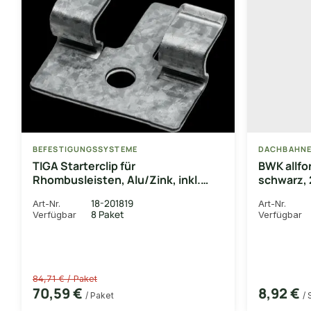
BEFESTIGUNGSSYSTEME
DACHBAHN
TIGA Starterclip für
BWK allf
Rhombusleisten, Alu/Zink, inkl.
schwarz, 
Edelstahlschrauben, 50 Stk./Paket
18-201819
Art-Nr.
Art-Nr.
8 Paket
Verfügbar
Verfügbar
84,71 € / Paket
70,59 €
8,92 €
/ Paket
/ 