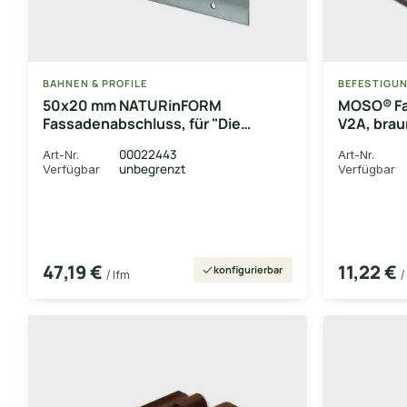
BAHNEN & PROFILE
BEFESTIGU
50x20 mm NATURinFORM
MOSO® Fa
Fassadenabschluss, für "Die
V2A, braun
Gestaltende" Edelstahl,
30 Stück
00022443
Art-Nr.
Art-Nr.
gebürstet/geschliffen, mit
unbegrenzt
Verfügbar
Verfügbar
Schutzfolie
47,19 €
11,22 €
konfigurierbar
/ lfm
/