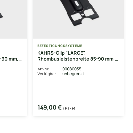
BEFESTIGUNGSSYSTEME
KAHRS-Clip "LARGE",
5-90 mm,
Rhombusleistenbreite 85-90 mm,
n, 50
inkl. verzinkten Schrauben, 250
00080035
Art-Nr.
Stück/Paket
unbegrenzt
Verfügbar
149,00 €
/ Paket