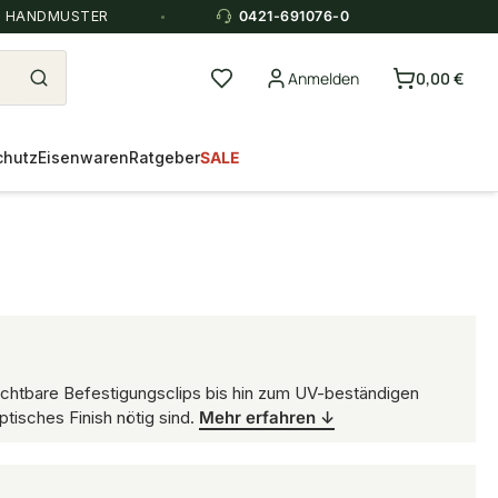
E HANDMUSTER
0421-691076-0
Anmelden
0,00 €
chutz
Eisenwaren
Ratgeber
SALE
ichtbare Befestigungsclips bis hin zum UV-beständigen
tisches Finish nötig sind.
Mehr erfahren ↓