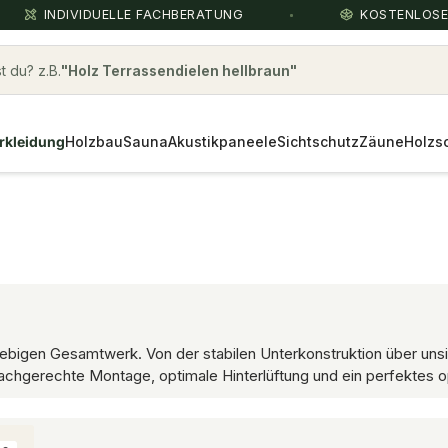
INDIVIDUELLE FACHBERATUNG
KOSTENLOS
 du? z.B.
Kahrs
rkleidung
Holzbau
Sauna
Akustikpaneele
Sichtschutz
Zäune
Holzs
lebigen Gesamtwerk. Von der stabilen Unterkonstruktion über uns
achgerechte Montage, optimale Hinterlüftung und ein perfektes op