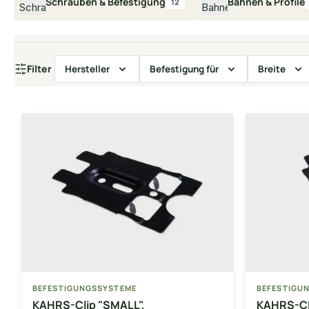
Schrauben & Befestigung
Bahnen & Profile
12
Filter
Hersteller
Befestigung für
Breite
BEFESTIGUNGSSYSTEME
BEFESTIGU
KAHRS-Clip "SMALL",
KAHRS-Cl