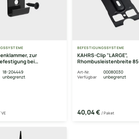
NGSSYSTEME
BEFESTIGUNGSSYSTEME
denklammer, zur
KAHRS-Clip "LARGE",
efestigung bei
Rhombusleistenbreite 8
ler Verlegung, 10 Stk/VE,
inkl. verzinkten Schraube
18-204449
00080030
Art-Nr.
rauben
Stück/Paket
unbegrenzt
unbegrenzt
Verfügbar
40,04 €
/ VE
/ Paket