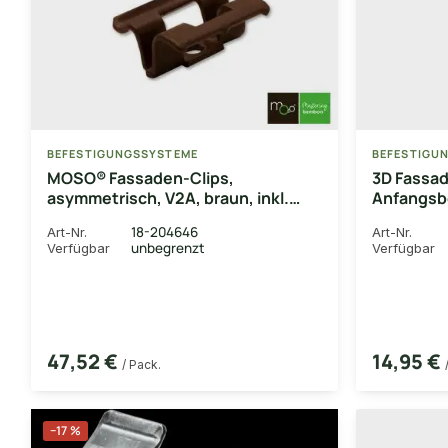
BEFESTIGUNGSSYSTEME
BEFESTIGU
MOSO® Fassaden-Clips,
3D Fassa
asymmetrisch, V2A, braun, inkl.
Anfangsb
Schrauben & Bit, 90 Stück/VE
horizonta
18-204646
Art-Nr.
Art-Nr.
inkl. Sch
unbegrenzt
Verfügbar
Verfügbar
47,52 €
14,95 €
/ Pack.
−17 %