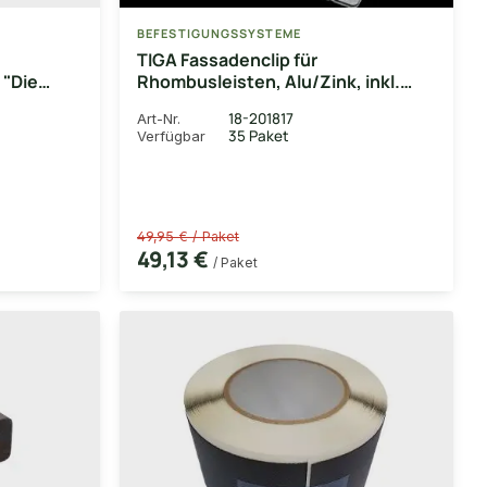
BEFESTIGUNGSSYSTEME
TIGA Fassadenclip für
 "Die
Rhombusleisten, Alu/Zink, inkl.
schwarz
Edelstahlschrauben, 100
18-201817
Art-Nr.
, 10
Stk./Paket
35 Paket
Verfügbar
49,95 € / Paket
49,13 €
/ Paket