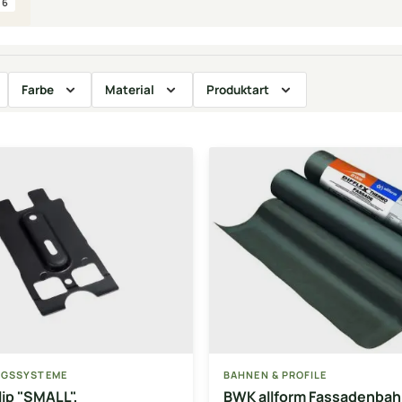
6
Farbe
Material
Produktart
NGSSYSTEME
BAHNEN & PROFILE
ip "SMALL",
BWK allform Fassadenbah