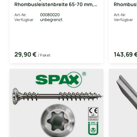
Rhombusleistenbreite 65-70 mm,
Rhombusl
inkl. verzinkten Schrauben, 50
inkl. ver
00080020
Art-Nr.
Art-Nr.
Stück/Paket
Stück/Pa
unbegrenzt
Verfügbar
Verfügbar
29,90 €
143,69 
/ Paket