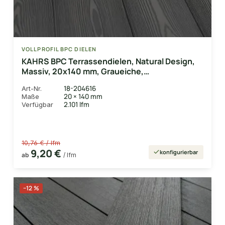
VOLLPROFIL BPC DIELEN
KAHRS BPC Terrassendielen, Natural Design,
Massiv, 20x140 mm, Graueiche,
strukturiert/gebürstet
18-204616
Art-Nr.
20 × 140 mm
Maße
2.101 lfm
Verfügbar
10,76 € / lfm
9,20 €
konfigurierbar
ab
/ lfm
−12 %