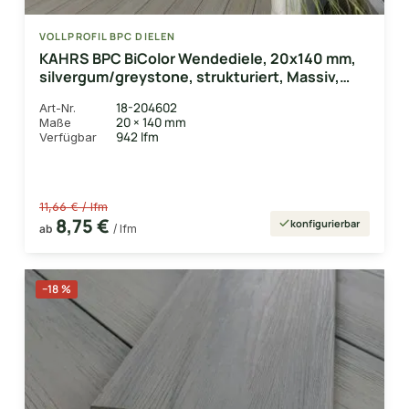
VOLLPROFIL BPC DIELEN
KAHRS BPC BiColor Wendediele, 20x140 mm,
silvergum/greystone, strukturiert, Massiv,
coextrudiert
18-204602
Art-Nr.
20 × 140 mm
Maße
942 lfm
Verfügbar
11,66 € / lfm
8,75 €
konfigurierbar
ab
/ lfm
−18 %