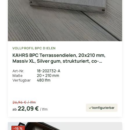
VOLLPROFIL BPC DIELEN
KAHRS BPC Terrassendielen, 20x210 mm,
Massiv XL, Silver gum, strukturiert, co-
extrudiert
18-202732-A
Art-Nr.
20 × 210 mm
Maße
480 lfm
Verfügbar
26,96 € / lfm
22,09 €
konfigurierbar
ab
/ lfm
−16 %