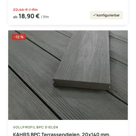
22,46 € / lfm
18,90 €
konfigurierbar
ab
/ lfm
−12 %
VOLLPROFIL BPC DIELEN
KAHRS BPC Terrassendielen, 20x140 mm,