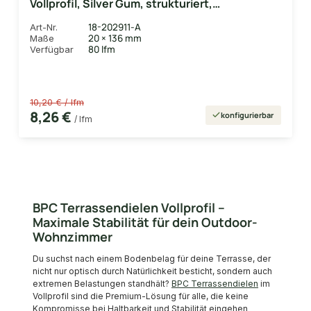
Vollprofil, Silver Gum, strukturiert,
coextrudiert
18-202911-A
Art-Nr.
20 × 136 mm
Maße
80 lfm
Verfügbar
10,20 € / lfm
8,26 €
konfigurierbar
/ lfm
BPC Terrassendielen Vollprofil –
Maximale Stabilität für dein Outdoor-
Wohnzimmer
Du suchst nach einem Bodenbelag für deine Terrasse, der
nicht nur optisch durch Natürlichkeit besticht, sondern auch
extremen Belastungen standhält?
BPC Terrassendielen
im
Vollprofil sind die Premium-Lösung für alle, die keine
Kompromisse bei Haltbarkeit und Stabilität eingehen