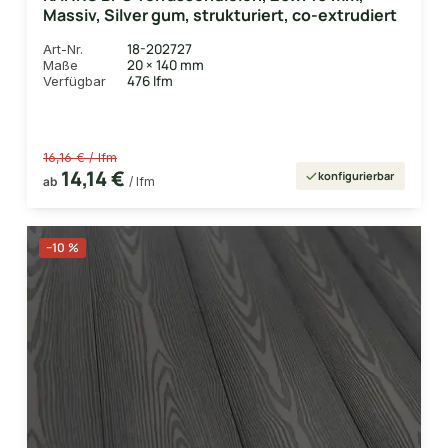
Massiv, Silver gum, strukturiert, co-extrudiert
18-202727
Art-Nr.
20 × 140 mm
Maße
476 lfm
Verfügbar
16,16 € / lfm
14,14 €
konfigurierbar
ab
/ lfm
−10 %