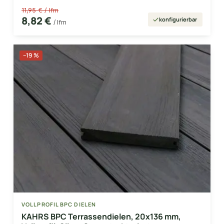
11,95 € / lfm
8,82 €
konfigurierbar
/ lfm
−19 %
VOLLPROFIL BPC DIELEN
KAHRS BPC Terrassendielen, 20x136 mm,