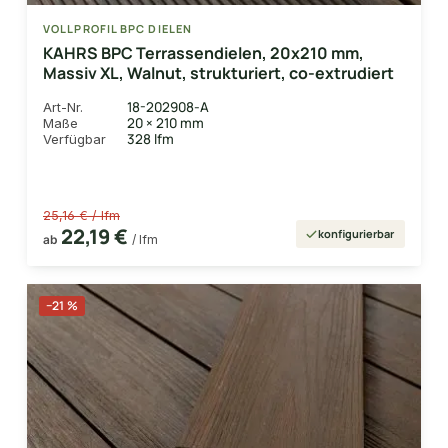
VOLLPROFIL BPC DIELEN
KAHRS BPC Terrassendielen, 20x210 mm,
Massiv XL, Walnut, strukturiert, co-extrudiert
18-202908-A
Art-Nr.
20 × 210 mm
Maße
328 lfm
Verfügbar
25,16 € / lfm
22,19 €
konfigurierbar
ab
/ lfm
−21 %