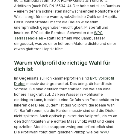
60 % Bambusfasern, 30 % HDPE-Kunststoff und 10 %
Additiven (nach DIN EN 15534-4). Der hohe Anteil an Bambus
– einem der am schnellsten nachwachsenden Rohstoffe der
Welt – sorgt für eine warme, holzähnliche Optik und Haptik.
Der Kunststoffanteil macht die Dielen wiederum
unempfindlich gegenüber Feuchtigkeit, Pilzbefall und
Insekten. BPC ist die Bambus-Schwester der
WPC
Terrassendielen
– statt Holzmehl wird Bambusfaser
eingesetzt, was zu einer höheren Materialdichte und einer
etwas glatteren Haptik führt.
Warum Vollprofil die richtige Wahl für
dich ist
Im Gegensatz zu Hohlkammerprofilen sind
BPC Vollprofil
Dielen
massiv durchgearbeitet. Das bringt dir handfeste
Vorteile: Sie sind deutlich formstabiler und weisen eine
höhere Tragkraft auf. Da kein Wasser in Hohlräume
eindringen kann, besteht keine Gefahr von Frostschäden im
Inneren der Diele. Zudem ist das Vollprofil die ideale Wahl
für Barfußzonen, da die Kanten massiv sind und die Dielen
nicht splittern. Auch optisch punktet das Vollprofil, da es an
den Schnittkanten wie echtes Massivholz wirkt und keine
speziellen Abschlusskappen zwingend erforderlich sind.
Die Profilwahl folgt dem gleichen Prinzip wie bei
WPC