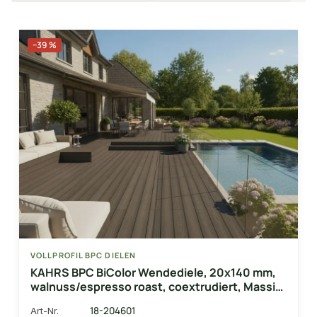
−39 %
VOLLPROFIL BPC DIELEN
KAHRS BPC BiColor Wendediele, 20x140 mm,
walnuss/espresso roast, coextrudiert, Massiv,
strukturiert
18-204601
Art-Nr.