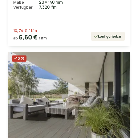
20 × 140 mm
Maße
7.320 lfm
Verfügbar
10,76 € / lfm
6,60 €
konfigurierbar
ab
/ lfm
−10 %