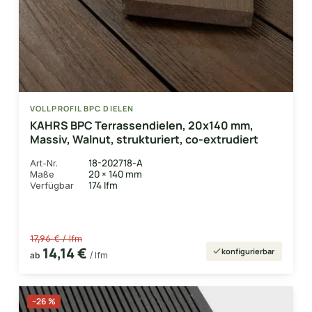
VOLLPROFIL BPC DIELEN
KAHRS BPC Terrassendielen, 20x140 mm,
Massiv, Walnut, strukturiert, co-extrudiert
18-202718-A
Art-Nr.
20 × 140 mm
Maße
174 lfm
Verfügbar
17,96 € / lfm
14,14 €
konfigurierbar
ab
/ lfm
−26 %