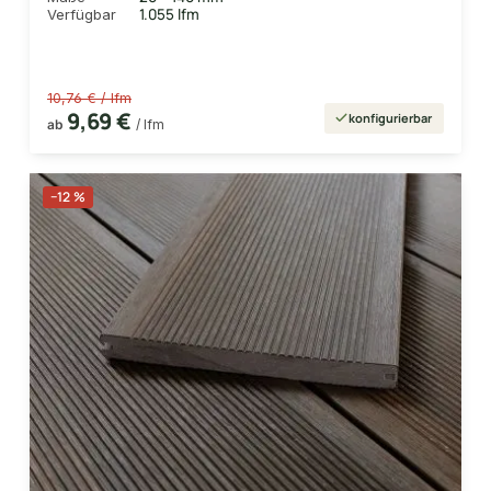
1.055 lfm
Verfügbar
10,76 € / lfm
9,69 €
konfigurierbar
ab
/ lfm
−12 %