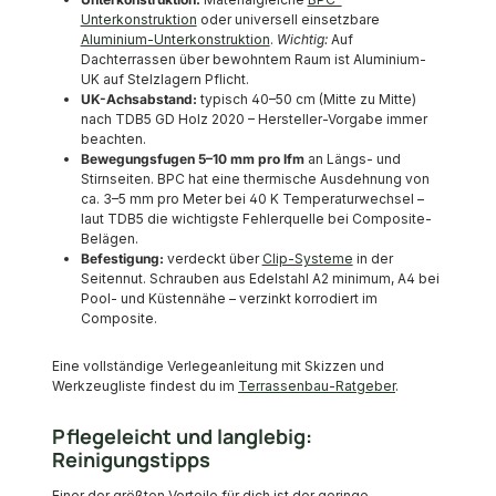
Unterkonstruktion
oder universell einsetzbare
Aluminium-Unterkonstruktion
.
Wichtig:
Auf
Dachterrassen über bewohntem Raum ist Aluminium-
UK auf Stelzlagern Pflicht.
UK-Achsabstand:
typisch 40–50 cm (Mitte zu Mitte)
nach TDB5 GD Holz 2020 – Hersteller-Vorgabe immer
beachten.
Bewegungsfugen 5–10 mm pro lfm
an Längs- und
Stirnseiten. BPC hat eine thermische Ausdehnung von
ca. 3–5 mm pro Meter bei 40 K Temperaturwechsel –
laut TDB5 die wichtigste Fehlerquelle bei Composite-
Belägen.
Befestigung:
verdeckt über
Clip-Systeme
in der
Seitennut. Schrauben aus Edelstahl A2 minimum, A4 bei
Pool- und Küstennähe – verzinkt korrodiert im
Composite.
Eine vollständige Verlegeanleitung mit Skizzen und
Werkzeugliste findest du im
Terrassenbau-Ratgeber
.
Pflegeleicht und langlebig:
Reinigungstipps
Einer der größten Vorteile für dich ist der geringe