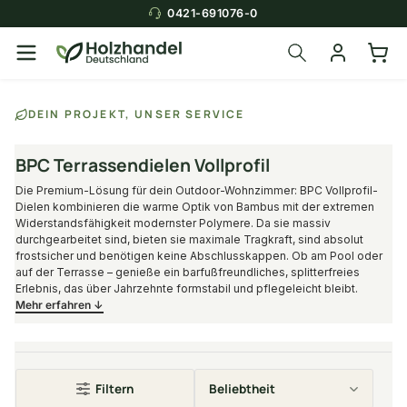
0421-691076-0
Über die Suche findest du in
DEIN PROJEKT, UNSER SERVICE
Sekunden das
passende Produkt
.
BPC Terrassendielen Vollprofil
Die Premium-Lösung für dein Outdoor-Wohnzimmer: BPC Vollprofil-
Dielen kombinieren die warme Optik von Bambus mit der extremen
Widerstandsfähigkeit modernster Polymere. Da sie massiv
durchgearbeitet sind, bieten sie maximale Tragkraft, sind absolut
frostsicher und benötigen keine Abschlusskappen. Ob am Pool oder
auf der Terrasse – genieße ein barfußfreundliches, splitterfreies
Erlebnis, das über Jahrzehnte formstabil und pflegeleicht bleibt.
Mehr erfahren ↓
Filtern