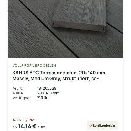
VOLLPROFIL BPC DIELEN
KAHRS BPC Terrassendielen, 20x140 mm,
Massiv, Medium Grey, strukturiert, co-
extrudiert
18-202729
Art-Nr.
20 × 140 mm
Maße
710 lfm
Verfügbar
16,16 € / lfm
14,14 €
konfigurierbar
ab
/ lfm