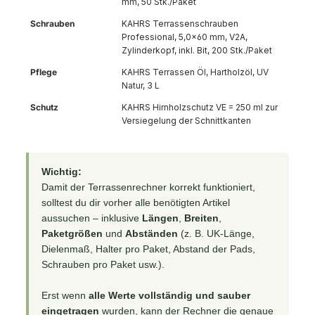
mm, 50 Stk./Paket
Schrauben
KAHRS Terrassenschrauben
Professional, 5,0×60 mm, V2A,
Zylinderkopf, inkl. Bit, 200 Stk./Paket
Pflege
KAHRS Terrassen Öl, Hartholzöl, UV
Natur, 3 L
Schutz
KAHRS Hirnholzschutz VE = 250 ml zur
Versiegelung der Schnittkanten
Wichtig:
Damit der Terrassenrechner korrekt funktioniert,
solltest du dir vorher alle benötigten Artikel
aussuchen – inklusive
Längen
,
Breiten
,
Paketgrößen
und
Abständen
(z. B. UK-Länge,
Dielenmaß, Halter pro Paket, Abstand der Pads,
Schrauben pro Paket usw.).
Erst wenn
alle Werte vollständig und sauber
eingetragen
wurden, kann der Rechner die genaue