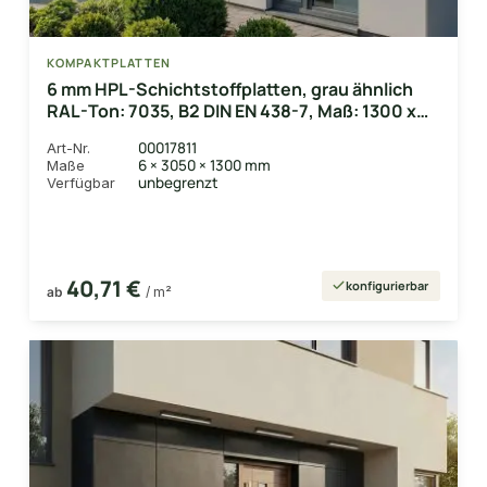
KOMPAKTPLATTEN
6 mm HPL-Schichtstoffplatten, grau ähnlich
RAL-Ton: 7035, B2 DIN EN 438-7, Maß: 1300 x
3050mm
00017811
Art-Nr.
6 × 3050 × 1300 mm
Maße
unbegrenzt
Verfügbar
40,71 €
konfigurierbar
ab
/ m²