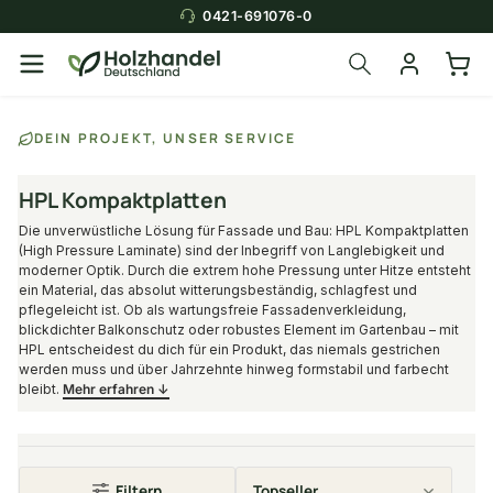
0421-691076-0
DEIN PROJEKT, UNSER SERVICE
HPL Kompaktplatten
Die unverwüstliche Lösung für Fassade und Bau: HPL Kompaktplatten
(High Pressure Laminate) sind der Inbegriff von Langlebigkeit und
moderner Optik. Durch die extrem hohe Pressung unter Hitze entsteht
ein Material, das absolut witterungsbeständig, schlagfest und
pflegeleicht ist. Ob als wartungsfreie Fassadenverkleidung,
blickdichter Balkonschutz oder robustes Element im Gartenbau – mit
HPL entscheidest du dich für ein Produkt, das niemals gestrichen
werden muss und über Jahrzehnte hinweg formstabil und farbecht
bleibt.
Mehr erfahren ↓
Filtern