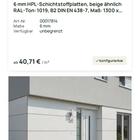
6 mm HPL-Schichtstoffplatten, beige ähnlich
RAL-Ton: 1019, B2 DIN EN 438-7, Maß: 1300 x
3050mm
00017814
Art-Nr.
6 mm
Maße
unbegrenzt
Verfügbar
40,71 €
konfigurierbar
ab
/ m²