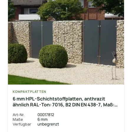
KOMPAKTPLATTEN
6 mm HPL-Schichtstoffplatten, anthrazit
ähnlich RAL-Ton: 7016, B2 DIN EN 438-7, Maß:
1300 x 3050mm
00017812
Art-Nr.
6 mm
Maße
unbegrenzt
Verfügbar