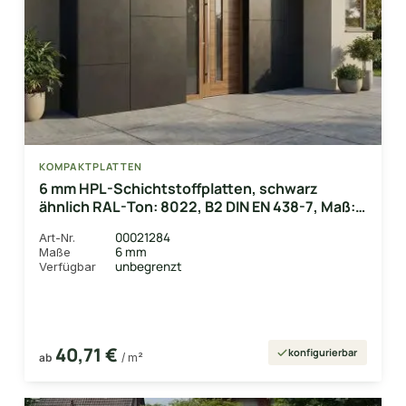
KOMPAKTPLATTEN
6 mm HPL-Schichtstoffplatten, schwarz
ähnlich RAL-Ton: 8022, B2 DIN EN 438-7, Maß:
1300 x 3050mm
00021284
Art-Nr.
6 mm
Maße
unbegrenzt
Verfügbar
40,71 €
konfigurierbar
ab
/ m²