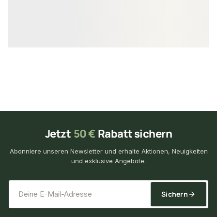
39,49 € / Stück
33,49 € / Stück
24,95 €
27,20 €
/ Stück
/ Stück
Jetzt
50 €
Rabatt sichern
Abonniere unseren Newsletter und erhalte Aktionen, Neuigkeiten
und exklusive Angebote.
*
E-Mail-Adresse
Sichern