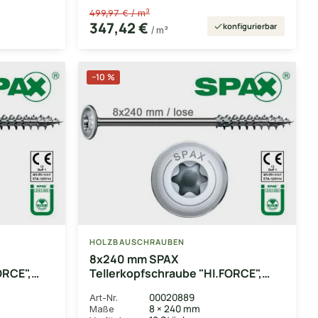
499,97 € / m³
347,42 €
konfigurierbar
/ m³
−10 %
HOLZBAUSCHRAUBEN
8x240 mm SPAX
ORCE",
Tellerkopfschraube "HI.FORCE",
16 Stk.,
T40, WIROX-beschichtet,
00020889
Art-Nr.
winde
Tellerkopf, Teilgewinde, lose
8 × 240 mm
Maße