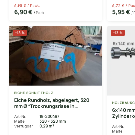
6,95 € / Pack.
6,72 € / Pac
6,90 €
5,95 €
/ Pack.
/ 
−18 %
−13 %
EICHE SCHNITTHOLZ
Eiche Rundholz, abgelagert, 320
HOLZBAUSC
mm Ø *Trocknungsrisse in
6x140 mm
unbegrenztem Maß möglich*
Zylinderk
18-200487
Art-Nr.
320 × 320 mm
Maße
T30, WIRO
0,29 m³
Verfügbar
Art-Nr.
Stk. Voll
Maße