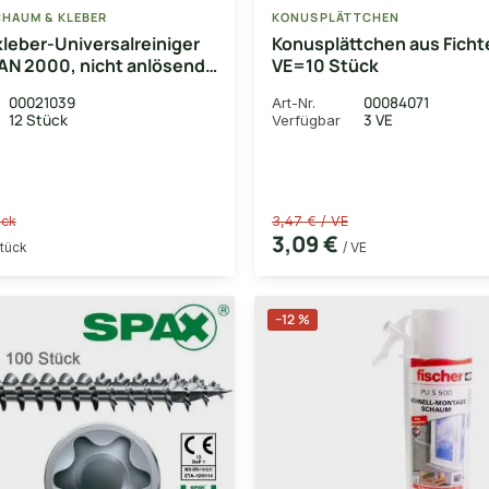
HAUM & KLEBER
KONUSPLÄTTCHEN
eber-Universalreiniger
Konusplättchen aus Fich
AN 2000, nicht anlösend,
VE=10 Stück
00021039
00084071
Art-Nr.
12 Stück
3 VE
Verfügbar
ück
3,47 € / VE
3,09 €
Stück
/ VE
−12 %