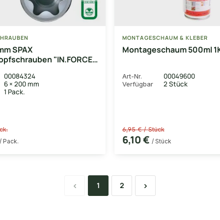
HRAUBEN
MONTAGESCHAUM & KLEBER
mm SPAX
Montageschaum 500ml 1
opfschrauben "IN.FORCE",
us Wirox, 100 Stück
00084324
00049600
Art-Nr.
6 × 200 mm
2 Stück
Verfügbar
1 Pack.
ck.
6,95 € / Stück
6,10 €
/ Pack.
/ Stück
1
2
Seite
Seite