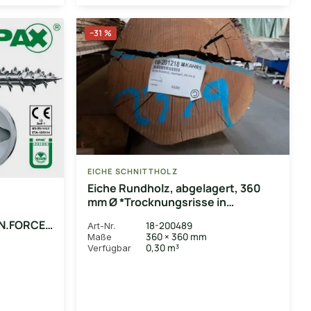
−31 %
EICHE SCHNITTHOLZ
Eiche Rundholz, abgelagert, 360
mm Ø *Trocknungsrisse in
unbegrenztem Maß möglich*
N.FORCE",
18-200489
Art-Nr.
360 × 360 mm
Maße
ück
0,30 m³
Verfügbar