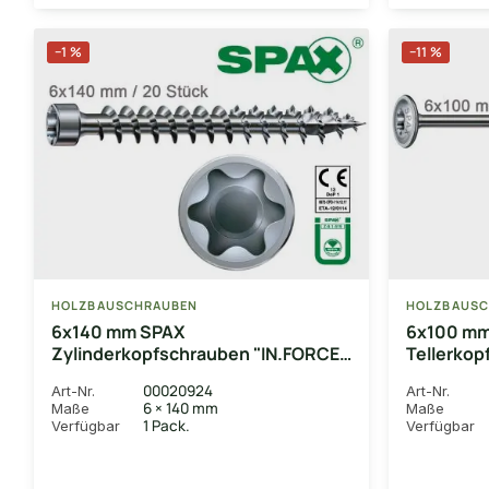
−1 %
−11 %
HOLZBAUSCHRAUBEN
HOLZBAUSC
6x140 mm SPAX
6x100 mm
Zylinderkopfschrauben "IN.FORCE",
Tellerkop
T30, WIROX-beschichtet, P3J,
T30, WIRO
00020924
Art-Nr.
Art-Nr.
Vollgewinde, 20 Stk.
mit Telle
6 × 140 mm
Maße
Maße
1 Pack.
Verfügbar
Verfügbar