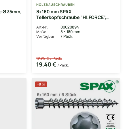
HOLZBAUSCHRAUBEN
te Ø 35mm,
8x180 mm SPAX
Tellerkopfschraube "HI.FORCE",
T40, WIROX-beschichtet, 16 Stk.
00020894
Art-Nr.
mit Tellerkopf und Teilgewinde
8 × 180 mm
Maße
7 Pack.
Verfügbar
19,95 € / Pack.
19,40 €
/ Pack.
−9 %