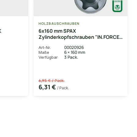
HOLZBAUSCHRAUBEN
K
6x160 mm SPAX
Zylinderkopfschrauben "IN.FORCE",
T30, WIROX-beschichtet, P3J, 6
00020926
Art-Nr.
Stk./VE Vollgewinde
6 × 160 mm
Maße
3 Pack.
Verfügbar
6,95 € / Pack.
6,31 €
/ Pack.