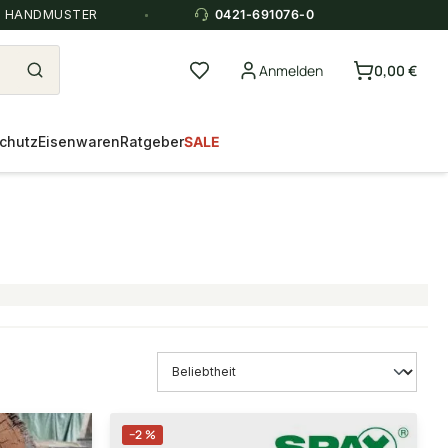
E HANDMUSTER
0421-691076-0
Anmelden
0,00 €
chutz
Eisenwaren
Ratgeber
SALE
−2 %