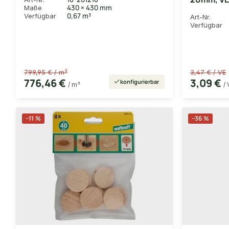
430 × 430 mm
Maße
0,67 m³
Verfügbar
Art-Nr.
Verfügbar
799,95 € / m³
3,47 € / VE
776,46 €
3,09 €
konfigurierbar
/ m³
/ 
−11 %
−36 %