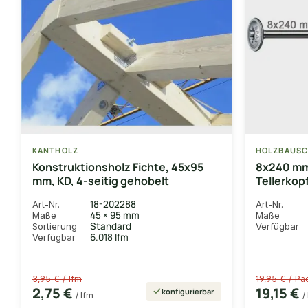
KANTHOLZ
HOLZBAUSC
Konstruktionsholz Fichte, 45x95
8x240 m
mm, KD, 4-seitig gehobelt
Tellerkop
T40, WIRO
18-202288
Art-Nr.
Art-Nr.
mit Telle
45 × 95 mm
Maße
Maße
Standard
Sortierung
Verfügbar
6.018 lfm
Verfügbar
3,95 € / lfm
19,95 € / Pa
2,75 €
19,15 €
konfigurierbar
/ lfm
/