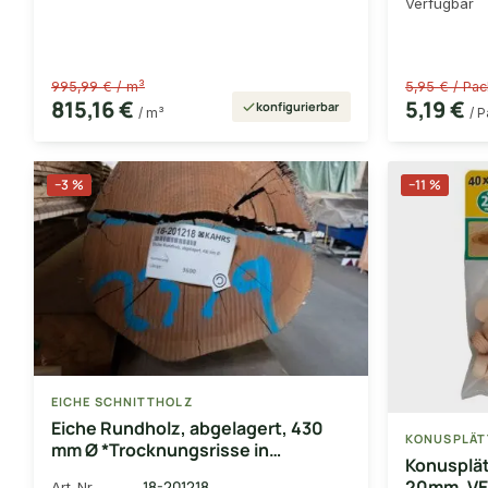
Verfügbar
995,99 € / m³
5,95 € / Pac
815,16 €
5,19 €
konfigurierbar
/ m³
/ P
−3 %
−11 %
EICHE SCHNITTHOLZ
Eiche Rundholz, abgelagert, 430
KONUSPLÄT
mm Ø *Trocknungsrisse in
Konusplät
unbegrenztem Maß möglich*
20mm, VE
18-201218
Art-Nr.