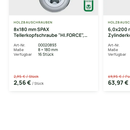
HOLZBAUSCHRAUBEN
HOLZBAUSC
8x180 mm SPAX
6,0x200 
Tellerkopfschraube "HI.FORCE",
Zylinderk
T40, WIROX-beschichtet, lose mit
T-Star pl
00020893
Art-Nr.
Art-Nr.
Tellerkopf und Teilgewinde
8 × 180 mm
Maße
Maße
16 Stück
Verfügbar
Verfügbar
2,95 € / Stück
69,95 € / Pa
2,56 €
63,97 €
/ Stück