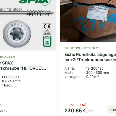
EICHE SCHNITTHOLZ
Eiche Rundholz, abgelage
HRAUBEN
mm Ø *Trocknungsrisse i
m SPAX
unbegrenztem Maß mögli
fschraube "HI.FORCE",
18-200485
Art-Nr.
300 × 300 mm
Maße
X-beschichtet, 12 Stk.
0,20 m³
Verfügbar
00020890
rkopf und Teilgewinde
8 × 240 mm
1 Pack.
ck.
359,95 € / m³
230,86 €
ko
 Pack.
/ m³