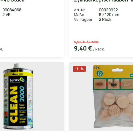
T30, WIROX-beschichtet, 
00084068
00020922
Art-Nr.
Vollgewinde, 24 Stk.
2 VE
6 × 120 mm
Maße
2 Pack.
Verfügbar
9,95 € / Pack.
9,40 €
VE
/ Pack.
−11 %