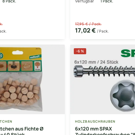
8 Pack.
1 Pack.
Verfügbar
k.
17,95 € / Pack.
17,02 €
ack.
/ Pack.
−6 %
TCHEN
HOLZBAUSCHRAUBEN
tchen aus Fichte Ø
6x120 mm SPAX
=40 Stück
Zylinderkopfschrauben "I