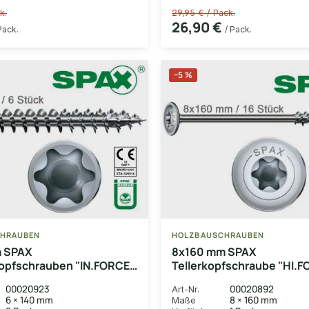
k.
29,95 € / Pack.
26,90 €
Pack.
/ Pack.
−5 %
HRAUBEN
HOLZBAUSCHRAUBEN
 SPAX
8x160 mm SPAX
opfschrauben "IN.FORCE",
Tellerkopfschraube "HI.F
X-beschichtet, P3J, 6
T40, WIROX-beschichtet, 
00020923
00020892
Art-Nr.
gewinde
mit Tellerkopf und Teilge
6 × 140 mm
8 × 160 mm
Maße