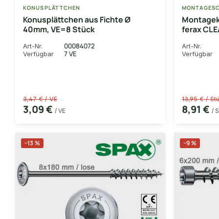
KONUSPLÄTTCHEN
MONTAGESC
Konusplättchen aus Fichte Ø
Montagekl
40mm, VE=8 Stück
ferax CLE
1 L
00084072
Art-Nr.
Art-Nr.
7 VE
Verfügbar
Verfügbar
3,47 € / VE
13,95 € / St
3,09 €
8,91 €
/ VE
/ 
−13 %
−9 %