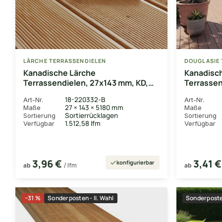
LÄRCHE TERRASSENDIELEN
DOUGLASIE 
Kanadische Lärche
Kanadisc
Terrassendielen, 27x143 mm, KD,
Terrassen
fein/fein
glatt/glat
18-220332-B
Art-Nr.
Art-Nr.
27 × 143 × 5180 mm
Maße
Maße
Sortierrücklagen
Sortierung
Sortierung
1.512,58 lfm
Verfügbar
Verfügbar
3,96 €
3,41 
konfigurierbar
ab
/ lfm
ab
−31 %
Sonderposten - II. Wahl
Sonderposten