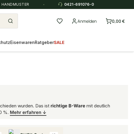
E HANDMUSTER
0421-691076-0
Anmelden
0,00 €
chutz
Eisenwaren
Ratgeber
SALE
schieden wurden. Das ist
richtige B-Ware
mit deutlich
40 %.
Mehr erfahren ↓