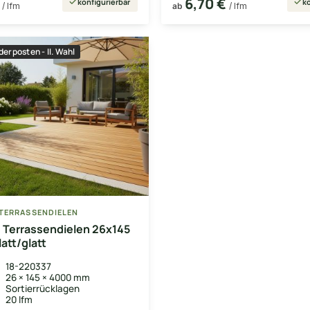
€
6,70 €
konfigurierbar
ko
/ lfm
ab
/ lfm
erposten - II. Wahl
TERRASSENDIELEN
 Terrassendielen 26x145
att/glatt
18-220337
26 × 145 × 4000 mm
Sortierrücklagen
20 lfm