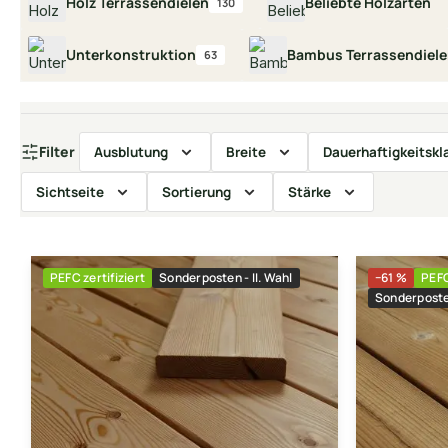
Holz Terrassendielen
Beliebte Holzarten
130
Unterkonstruktion
Bambus Terrassendiel
63
Filter
Ausblutung
Breite
Dauerhaftigkeitskl
Sichtseite
Sortierung
Stärke
PEFC zertifiziert
Sonderposten - II. Wahl
−61 %
PEFC
Sonderposten