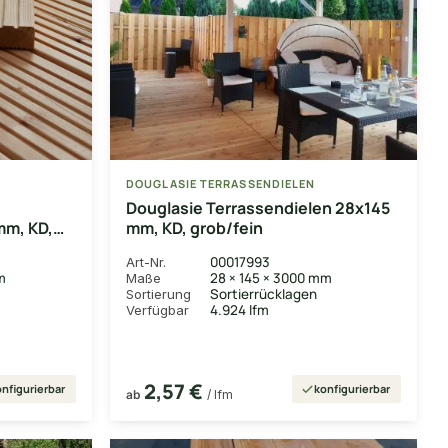
DOUGLASIE TERRASSENDIELEN
Douglasie Terrassendielen 28x145
mm, KD,
mm, KD, grob/fein
00017993
Art-Nr.
m
28 × 145 × 3000 mm
Maße
Sortierrücklagen
Sortierung
4.924 lfm
Verfügbar
2,57 €
nfigurierbar
konfigurierbar
ab
/ lfm