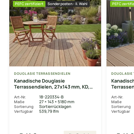
PEFC zertifiziert
Sonderposten - II. Wahl
PEFC zertifiz
DOUGLASIE TERRASSENDIELEN
DOUGLASIE 
Kanadische Douglasie
Kanadisc
Terrassendielen, 27x143 mm, KD,
Terrassen
grob/grob
fein/fein
18-220334-B
Art-Nr.
Art-Nr.
27 × 143 × 5180 mm
Maße
Maße
Sortierrücklagen
Sortierung
Sortierung
539,79 lfm
Verfügbar
Verfügbar