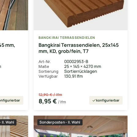
BANGKIRAI TERRASSENDIELEN
145 mm,
Bangkirai Terrassendielen, 25x145
mm, KD, grob/fein, T7
00002953-B
Art-Nr.
m
25 × 145 × 4270 mm
Maße
Sortierrücklagen
Sortierung
130,91 lfm
Verfügbar
12,90 € / lfm
8,95 €
nfigurierbar
konfigurierbar
/ lfm
 II. Wahl
Sonderposten - II. Wahl