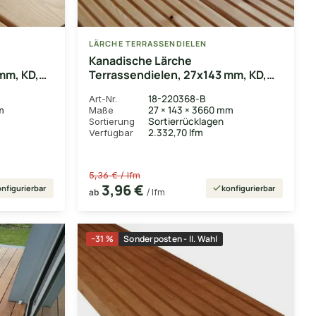
LÄRCHE TERRASSENDIELEN
Kanadische Lärche
mm, KD,
Terrassendielen, 27x143 mm, KD,
grob/fein
18-220368-B
Art-Nr.
m
27 × 143 × 3660 mm
Maße
Sortierrücklagen
Sortierung
2.332,70 lfm
Verfügbar
5,36 € / lfm
3,96 €
nfigurierbar
konfigurierbar
ab
/ lfm
−31 %
Sonderposten - II. Wahl