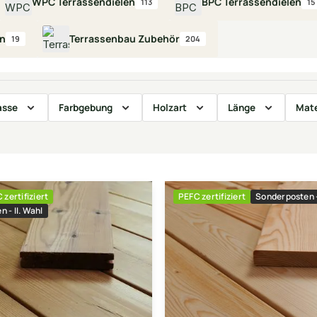
WPC Terrassendielen
BPC Terrassendielen
113
15
en
Terrassenbau Zubehör
19
204
asse
Farbgebung
Holzart
Länge
Mate
 zertifiziert
PEFC zertifiziert
Sonderposten -
 - II. Wahl