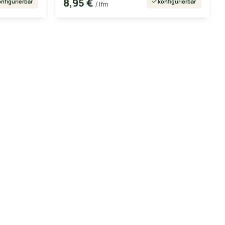
8,95 €
nfigurierbar
konfigurierbar
/ lfm