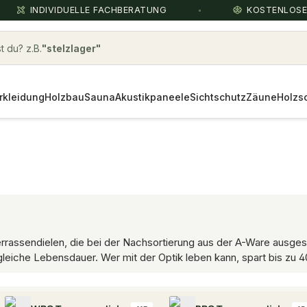
INDIVIDUELLE FACHBERATUNG
KOSTENLOS
 du? z.B.
3-Schichtparkett Eiche
rkleidung
Holzbau
Sauna
Akustikpaneele
Sichtschutz
Zäune
Holzs
errassendielen, die bei der Nachsortierung aus der A-Ware ausge
gleiche Lebensdauer. Wer mit der Optik leben kann, spart bis zu 