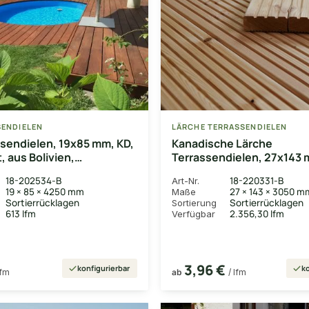
SENDIELEN
LÄRCHE TERRASSENDIELEN
ssendielen, 19x85 mm, KD,
Kanadische Lärche
t, aus Bolivien,
Terrassendielen, 27x143 
usschuss*
grob/grob
18-202534-B
18-220331-B
Art-Nr.
19 × 85 × 4250 mm
27 × 143 × 3050 m
Maße
Sortierrücklagen
Sortierrücklagen
Sortierung
613 lfm
2.356,30 lfm
Verfügbar
3,96 €
konfigurierbar
ko
lfm
ab
/ lfm