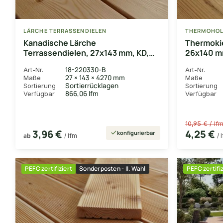
LÄRCHE TERRASSENDIELEN
THERMOHOL
Kanadische Lärche
Thermokie
Terrassendielen, 27x143 mm, KD,
26x140 mm,
glatt/glatt
genutet
18-220330-B
Art-Nr.
Art-Nr.
27 × 143 × 4270 mm
Maße
Maße
Sortierrücklagen
Sortierung
Sortierung
866,06 lfm
Verfügbar
Verfügbar
10,95 € / lf
3,96 €
4,25 €
konfigurierbar
ab
/ lfm
/ 
PEFC zertifiziert
Sonderposten - II. Wahl
PEFC zertifiz