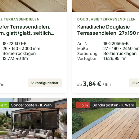
Z TERRASSENDIELEN
DOUGLASIE TERRASSENDIELEN
fer Terrassendielen,
Kanadische Douglasie
 glatt/glatt, seitlich
Terrassendielen, 27x190 
glatt/glatt
18-220371-B
18-220565-B
Art-Nr.
26 × 140 × 3000 mm
27 × 190 × 2440 m
Maße
Sortierrücklagen
Sortierrücklagen
Sortierung
12.773,40 lfm
1.626,95 lfm
Verfügbar
m
3,84 €
konfigurierbar
ko
lfm
ab
/ lfm
iert
Sonderposten - II. Wahl
−13 %
Sonderposten - II. Wahl