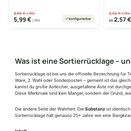
8,95 € / lfm
3,56 € / lfm
5,99 €
2,57 
konfigurierbar
/ lfm
ab
Was ist eine Sortierrücklage – u
Sortierrücklage ist bei uns die offizielle Bezeichnung fü
Ware, 2. Wahl oder Sonderposten – gemeint ist das gleic
kannst du große Astlöcher, ausgefallene Äste mit durchg
Diese Merkmale sind kein Mangel, sondern der Grund, waru
Die andere Seite der Wahrheit: Die
Substanz
ist identisc
Sortierrücklage hält genauso 25+ Jahre wie eine Bangkirai