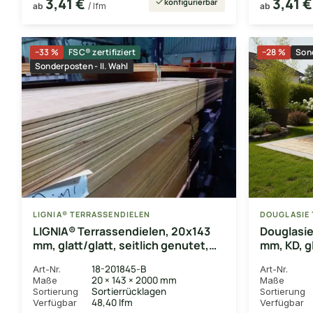
3,41 €
3,41 
konfigurierbar
ab
/ lfm
ab
−33 %
FSC® zertifiziert
−28 %
Sond
Sonderposten - II. Wahl
LIGNIA® TERRASSENDIELEN
DOUGLASIE 
LIGNIA® Terrassendielen, 20x143
Douglasie
mm, glatt/glatt, seitlich genutet,
mm, KD, gl
*Sortierausschuss*
18-201845-B
Art-Nr.
Art-Nr.
20 × 143 × 2000 mm
Maße
Maße
Sortierrücklagen
Sortierung
Sortierung
48,40 lfm
Verfügbar
Verfügbar