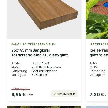
BANGKIRAI TERRASSENDIELEN
IPÉ TERRAS
25x145 mm Bangkirai
Ipe Terra
Terrassendielen KD, glatt/glatt
glatt/glat
*Sortiera
00018146-B
Art-Nr.
Art-Nr.
25 × 145 × 4570 mm
Maße
Maße
Sortierrücklagen
Sortierung
Sortierung
546,45 lfm
Verfügbar
Verfügbar
12,90 € / lfm
8,95 €
7,20 €
konfigurierbar
/ lfm
/ 