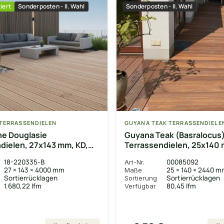
iert
Sonderposten - II. Wahl
Sonderposten - II. Wahl
TERRASSENDIELEN
GUYANA TEAK TERRASSENDIELE
he Douglasie
Guyana Teak (Basralocus
dielen, 27x143 mm, KD,
Terrassendielen, 25x140 
glatt/glatt
18-220335-B
00085092
Art-Nr.
27 × 143 × 4000 mm
25 × 140 × 2440 
Maße
Sortierrücklagen
Sortierrücklagen
Sortierung
1.680,22 lfm
80,45 lfm
Verfügbar