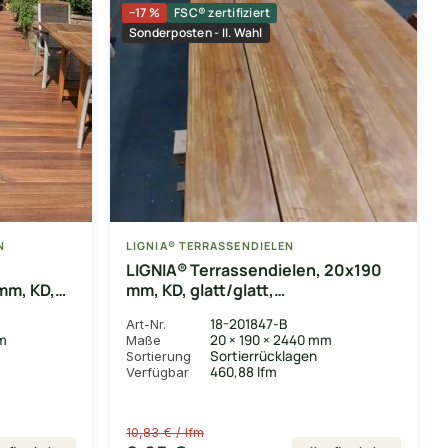
−17 %
FSC® zertifiziert
Sonderposten - II. Wahl
N
LIGNIA® TERRASSENDIELEN
)
LIGNIA® Terrassendielen, 20x190
mm, KD,
mm, KD, glatt/glatt,
*Sortierausschuss*
18-201847-B
Art-Nr.
mm
20 × 190 × 2440 mm
Maße
Sortierrücklagen
Sortierung
460,88 lfm
Verfügbar
10,83 € / lfm