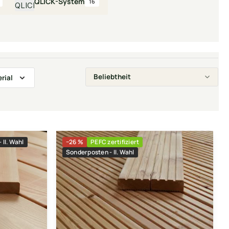
QLICK-System
16
rial
 II. Wahl
−26 %
PEFC zertifiziert
Sonderposten - II. Wahl