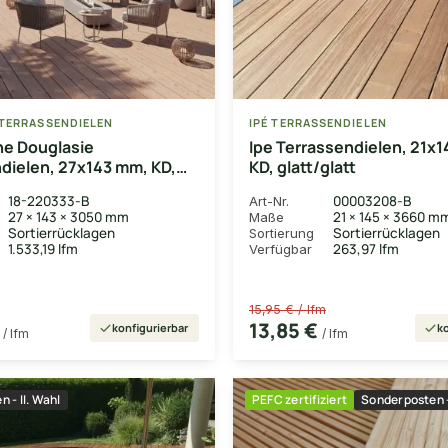
TERRASSENDIELEN
IPÉ TERRASSENDIELEN
he Douglasie
Ipe Terrassendielen, 21x
dielen, 27x143 mm, KD,
KD, glatt/glatt
t
18-220333-B
00003208-B
Art-Nr.
27 × 143 × 3050 mm
21 × 145 × 3660 m
Maße
Sortierrücklagen
Sortierrücklagen
Sortierung
1.533,19 lfm
263,97 lfm
Verfügbar
15,95 € / lfm
€
13,85 €
konfigurierbar
ko
/ lfm
/ lfm
 - II. Wahl
PEFC zertifiziert
Sonderposten -