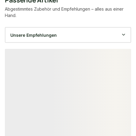
Passende Artikel
Abgestimmtes Zubehör und Empfehlungen – alles aus einer
Hand.
Produktgalerie überspringen
−15 %
KOMPLETT-SETS
ALUMINIUM ZAUN
180x174 cm Flächenset "Der
NATURinFORM 