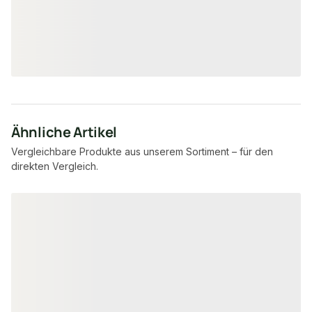
74,34 €
23,24 €
/ Stück
/ Stück
Ähnliche Artikel
Vergleichbare Produkte aus unserem Sortiment – für den
direkten Vergleich.
Produktgalerie überspringen