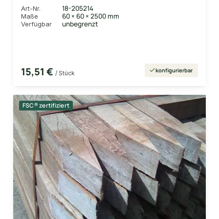
18-205214
Art-Nr.
60 × 60 × 2500 mm
Maße
unbegrenzt
Verfügbar
15,51 €
konfigurierbar
/ Stück
FSC® zertifiziert