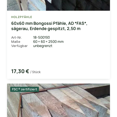
HOLZPFÄHLE
60x60 mm Bongossi Pfähle, AD *FAS*,
sägerau, Erdende gespitzt, 2,50 m
18-500193
Art-Nr.
60 × 60 × 2500 mm
Maße
unbegrenzt
Verfügbar
17,30 €
/ Stück
FSC® zertifiziert