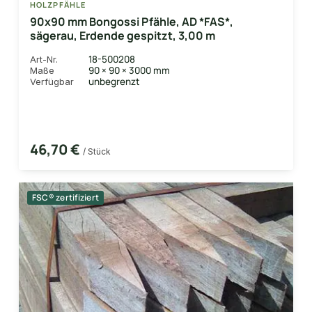
HOLZPFÄHLE
90x90 mm Bongossi Pfähle, AD *FAS*,
sägerau, Erdende gespitzt, 3,00 m
18-500208
Art-Nr.
90 × 90 × 3000 mm
Maße
unbegrenzt
Verfügbar
46,70 €
/ Stück
FSC® zertifiziert