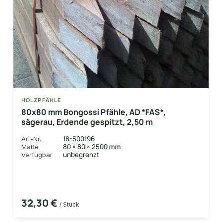
HOLZPFÄHLE
80x80 mm Bongossi Pfähle, AD *FAS*,
sägerau, Erdende gespitzt, 2,50 m
18-500196
Art-Nr.
80 × 80 × 2500 mm
Maße
unbegrenzt
Verfügbar
32,30 €
/ Stück