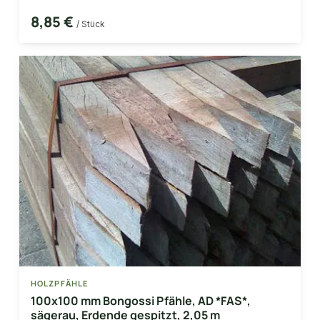
8,85 €
/ Stück
HOLZPFÄHLE
100x100 mm Bongossi Pfähle, AD *FAS*,
sägerau, Erdende gespitzt, 2,05 m