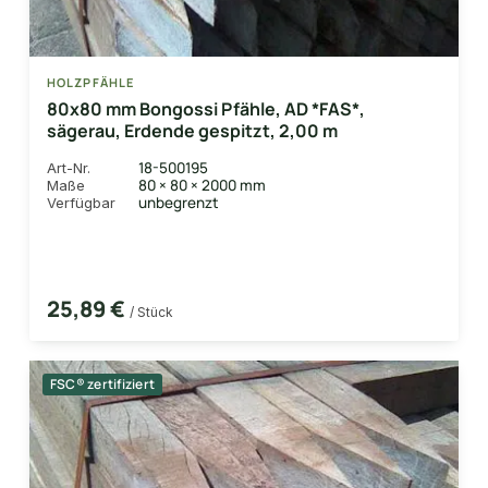
HOLZPFÄHLE
80x80 mm Bongossi Pfähle, AD *FAS*,
sägerau, Erdende gespitzt, 2,00 m
18-500195
Art-Nr.
80 × 80 × 2000 mm
Maße
unbegrenzt
Verfügbar
25,89 €
/ Stück
FSC® zertifiziert