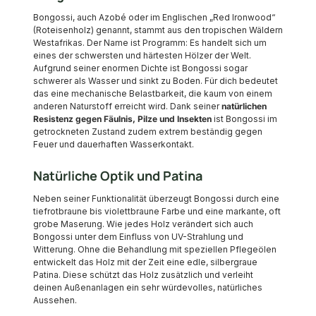
Bongossi, auch Azobé oder im Englischen „Red Ironwood“
(Roteisenholz) genannt, stammt aus den tropischen Wäldern
Westafrikas. Der Name ist Programm: Es handelt sich um
eines der schwersten und härtesten Hölzer der Welt.
Aufgrund seiner enormen Dichte ist Bongossi sogar
schwerer als Wasser und sinkt zu Boden. Für dich bedeutet
das eine mechanische Belastbarkeit, die kaum von einem
anderen Naturstoff erreicht wird. Dank seiner
natürlichen
Resistenz gegen Fäulnis, Pilze und Insekten
ist Bongossi im
getrockneten Zustand zudem extrem beständig gegen
Feuer und dauerhaften Wasserkontakt.
Natürliche Optik und Patina
Neben seiner Funktionalität überzeugt Bongossi durch eine
tiefrotbraune bis violettbraune Farbe und eine markante, oft
grobe Maserung. Wie jedes Holz verändert sich auch
Bongossi unter dem Einfluss von UV-Strahlung und
Witterung. Ohne die Behandlung mit speziellen Pflegeölen
entwickelt das Holz mit der Zeit eine edle, silbergraue
Patina. Diese schützt das Holz zusätzlich und verleiht
deinen Außenanlagen ein sehr würdevolles, natürliches
Aussehen.