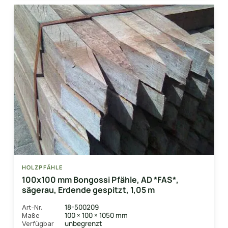
HOLZPFÄHLE
100x100 mm Bongossi Pfähle, AD *FAS*,
sägerau, Erdende gespitzt, 1,05 m
18-500209
Art-Nr.
100 × 100 × 1050 mm
Maße
unbegrenzt
Verfügbar