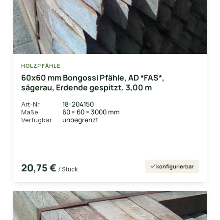
HOLZPFÄHLE
60x60 mm Bongossi Pfähle, AD *FAS*,
sägerau, Erdende gespitzt, 3,00 m
18-204150
Art-Nr.
60 × 60 × 3000 mm
Maße
unbegrenzt
Verfügbar
20,75 €
konfigurierbar
/ Stück