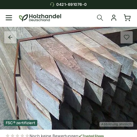
0421-691076-0
FSC® zertifiziert
Abbildung ähnlich
Noch keine Bewertungen
Trusted Shops