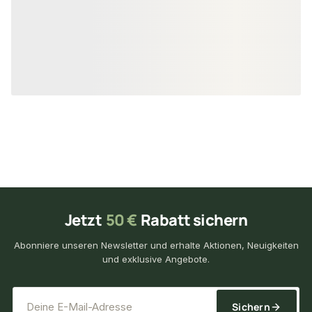
unbegrenzt
unbe
Verfügbar
Verfügbar
22,11 €
19,67 €
konfigurierbar
ab
/ lfm
ab
/ lfm
Jetzt
50 €
Rabatt sichern
Abonniere unseren Newsletter und erhalte Aktionen, Neuigkeiten
und exklusive Angebote.
*
E-Mail-Adresse
Sichern