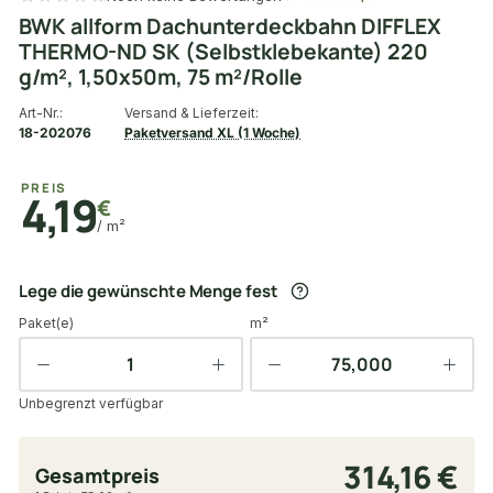
BWK allform Dachunterdeckbahn DIFFLEX
THERMO-ND SK (Selbstklebekante) 220
g/m², 1,50x50m, 75 m²/Rolle
Art-Nr.:
Versand & Lieferzeit:
18-202076
Paketversand XL (1 Woche)
PREIS
4,19
€
/ m²
Lege die gewünschte Menge fest
Paket(e)
m²
Unbegrenzt verfügbar
314,16 €
Gesamtpreis