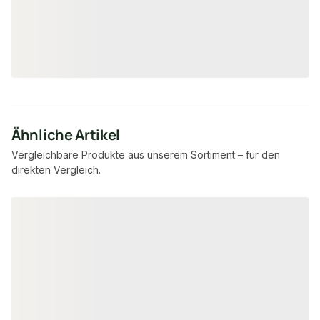
1,17 €
8,92 €
/ m²
/ Stück
Ähnliche Artikel
Vergleichbare Produkte aus unserem Sortiment – für den
direkten Vergleich.
Produktgalerie überspringen