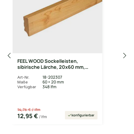
FEEL WOOD Sockelleisten,
sibirische Lärche, 20x60 mm,
"Rundkante", massiv, geölt
18-202307
Art-Nr.
60 × 20 mm
Maße
348 lfm
Verfügbar
14,76 € / lfm
12,95 €
konfigurierbar
/ lfm