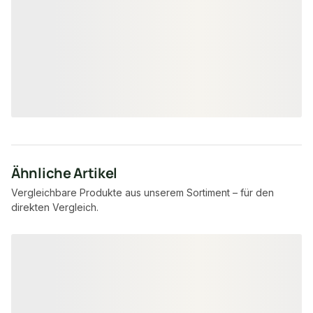
Unterbauleist
1740 mm
1740
Maße
Maße
unbegrenzt
unbe
Verfügbar
Verfügbar
121,20 €
237,45 €
ab
/ Stück
ab
/
Ähnliche Artikel
Vergleichbare Produkte aus unserem Sortiment – für den
direkten Vergleich.
Produktgalerie überspringen