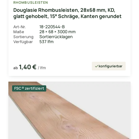
RHOMBUSLEISTEN
Douglasie Rhombusleisten, 28x68 mm, KD,
glatt gehobelt, 15° Schräge, Kanten gerundet
18-220544-B
Art-Nr.
28 × 68 × 3000 mm
Maße
Sortierrücklagen
Sortierung
537 lfm
Verfügbar
1,40 €
konfigurierbar
ab
/ lfm
FSC® zertifiziert