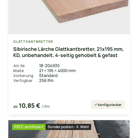
GLATTKANTBRETTER
Sibirische Lärche Glattkantbretter, 21x195 mm,
KD, unbehandelt, 4-seitig gehobelt & gefast
18-204935
Art-Nr.
21 × 195 × 4000 mm
Maße
Standard
Sortierung
256 lfm
Verfügbar
10,85 €
konfigurierbar
ab
/ lfm
PEFC zertifiziert
Sonderposten - II. Wahl