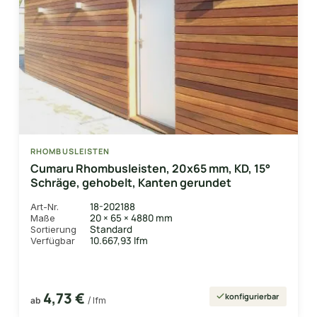
RHOMBUSLEISTEN
Cumaru Rhombusleisten, 20x65 mm, KD, 15°
Schräge, gehobelt, Kanten gerundet
18-202188
Art-Nr.
20 × 65 × 4880 mm
Maße
Standard
Sortierung
10.667,93 lfm
Verfügbar
4,73 €
konfigurierbar
ab
/ lfm