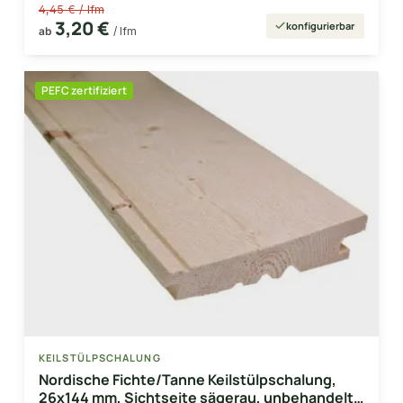
4,45 € / lfm
3,20 €
konfigurierbar
ab
/ lfm
PEFC zertifiziert
KEILSTÜLPSCHALUNG
Nordische Fichte/Tanne Keilstülpschalung,
26x144 mm, Sichtseite sägerau, unbehandelt