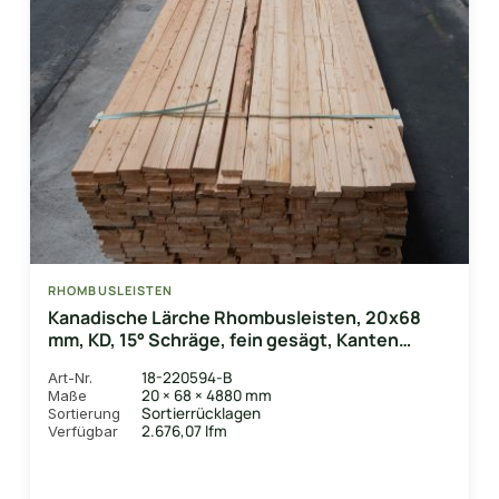
RHOMBUSLEISTEN
Kanadische Lärche Rhombusleisten, 20x68
mm, KD, 15° Schräge, fein gesägt, Kanten
gerundet
18-220594-B
Art-Nr.
20 × 68 × 4880 mm
Maße
Sortierrücklagen
Sortierung
2.676,07 lfm
Verfügbar