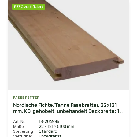
PEFC zertifiziert
FASEBRETTER
Nordische Fichte/Tanne Fasebretter, 22x121
mm, KD, gehobelt, unbehandelt Deckbreite: 111
mm
18-204995
Art-Nr.
22 × 121 × 5100 mm
Maße
Standard
Sortierung
unbegrenzt
Verfügbar