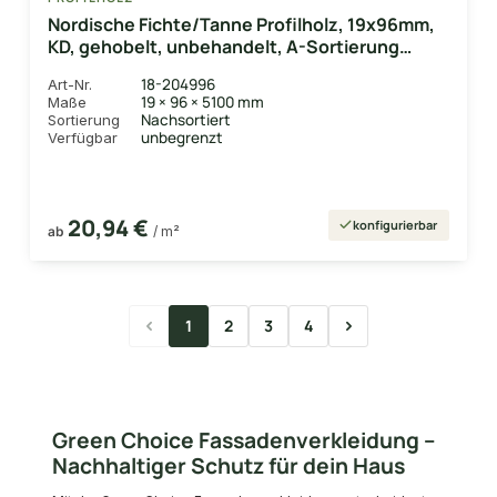
Nordische Fichte/Tanne Profilholz, 19x96mm,
KD, gehobelt, unbehandelt, A-Sortierung
Deckbreite 86 mm
18-204996
Art-Nr.
19 × 96 × 5100 mm
Maße
Nachsortiert
Sortierung
unbegrenzt
Verfügbar
20,94 €
konfigurierbar
ab
/ m²
1
2
3
4
Seite
Seite
Seite
Seite
Green Choice Fassadenverkleidung –
Nachhaltiger Schutz für dein Haus