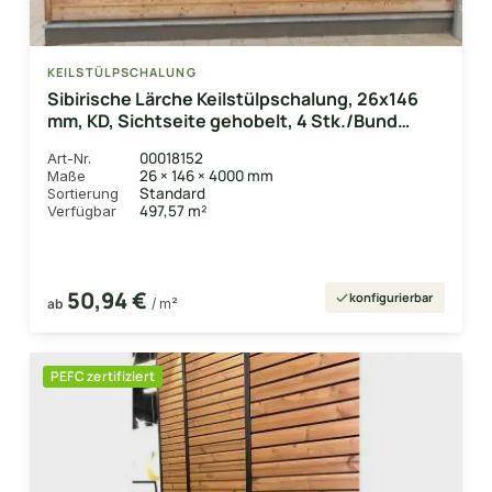
KEILSTÜLPSCHALUNG
Sibirische Lärche Keilstülpschalung, 26x146
mm, KD, Sichtseite gehobelt, 4 Stk./Bund
Deckbreite 134 mm
00018152
Art-Nr.
26 × 146 × 4000 mm
Maße
Standard
Sortierung
497,57 m²
Verfügbar
50,94 €
konfigurierbar
ab
/ m²
PEFC zertifiziert