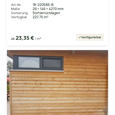
18-220585-B
Art-Nr.
26 × 146 × 4270 mm
Maße
Sortierrücklagen
Sortierung
227,75 m²
Verfügbar
23,35 €
konfigurierbar
ab
/ m²