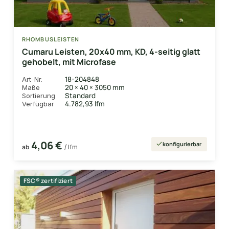
RHOMBUSLEISTEN
Cumaru Leisten, 20x40 mm, KD, 4-seitig glatt
gehobelt, mit Microfase
18-204848
Art-Nr.
20 × 40 × 3050 mm
Maße
Standard
Sortierung
4.782,93 lfm
Verfügbar
4,06 €
konfigurierbar
ab
/ lfm
FSC® zertifiziert