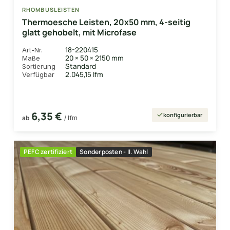
RHOMBUSLEISTEN
Thermoesche Leisten, 20x50 mm, 4-seitig
glatt gehobelt, mit Microfase
18-220415
Art-Nr.
20 × 50 × 2150 mm
Maße
Standard
Sortierung
2.045,15 lfm
Verfügbar
6,35 €
konfigurierbar
ab
/ lfm
PEFC zertifiziert
Sonderposten - II. Wahl