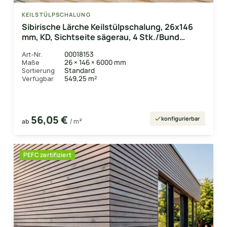
KEILSTÜLPSCHALUNG
Sibirische Lärche Keilstülpschalung, 26x146
mm, KD, Sichtseite sägerau, 4 Stk./Bund
Deckbreite 134 mm
00018153
Art-Nr.
26 × 146 × 6000 mm
Maße
Standard
Sortierung
549,25 m²
Verfügbar
56,05 €
konfigurierbar
ab
/ m²
PEFC zertifiziert