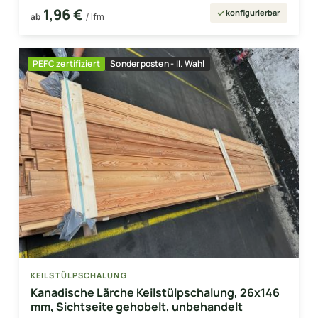
1,96 €
konfigurierbar
ab
/ lfm
PEFC zertifiziert
Sonderposten - II. Wahl
KEILSTÜLPSCHALUNG
Kanadische Lärche Keilstülpschalung, 26x146
mm, Sichtseite gehobelt, unbehandelt