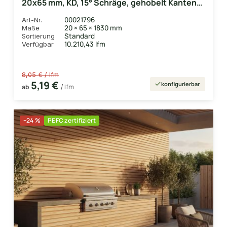
20x65 mm, KD, 15° Schräge, gehobelt Kanten
gerundet
00021796
Art-Nr.
20 × 65 × 1830 mm
Maße
Standard
Sortierung
10.210,43 lfm
Verfügbar
8,05 € / lfm
5,19 €
konfigurierbar
ab
/ lfm
−24 %
PEFC zertifiziert