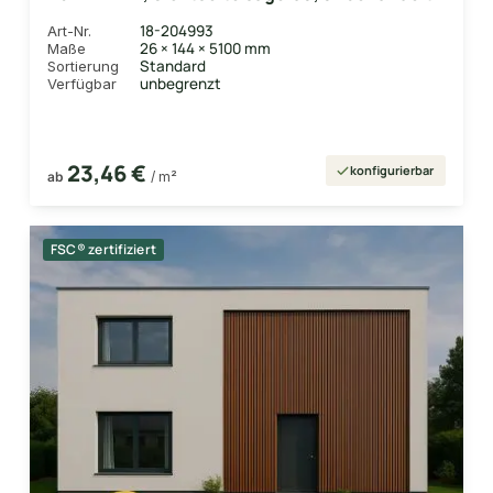
Deckbreite 118 mm
18-204993
Art-Nr.
26 × 144 × 5100 mm
Maße
Standard
Sortierung
unbegrenzt
Verfügbar
23,46 €
konfigurierbar
ab
/ m²
FSC® zertifiziert