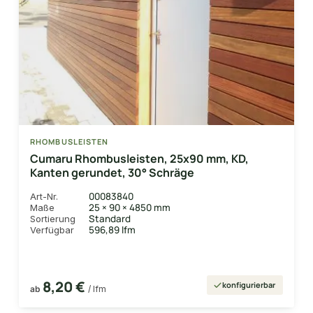
RHOMBUSLEISTEN
Cumaru Rhombusleisten, 25x90 mm, KD,
Kanten gerundet, 30° Schräge
00083840
Art-Nr.
25 × 90 × 4850 mm
Maße
Standard
Sortierung
596,89 lfm
Verfügbar
8,20 €
konfigurierbar
ab
/ lfm