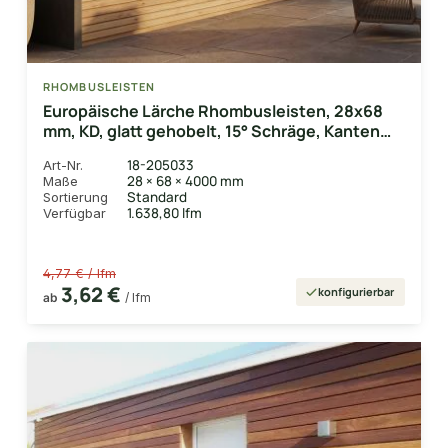
RHOMBUSLEISTEN
Europäische Lärche Rhombusleisten, 28x68
mm, KD, glatt gehobelt, 15° Schräge, Kanten
gerundet
18-205033
Art-Nr.
28 × 68 × 4000 mm
Maße
Standard
Sortierung
1.638,80 lfm
Verfügbar
4,77 € / lfm
3,62 €
konfigurierbar
ab
/ lfm