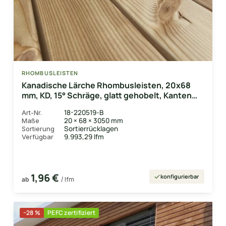
RHOMBUSLEISTEN
Kanadische Lärche Rhombusleisten, 20x68
mm, KD, 15° Schräge, glatt gehobelt, Kanten
gerundet
18-220519-B
Art-Nr.
20 × 68 × 3050 mm
Maße
Sortierrücklagen
Sortierung
9.993,29 lfm
Verfügbar
1,96 €
konfigurierbar
ab
/ lfm
−28 %
PEFC zertifiziert