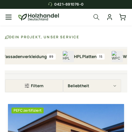
0421-691076-0
Über die Suche findest du in
DEIN PROJEKT, UNSER SERVICE
Sekunden das
passende Produkt
.
assadenverkleidung
HPL Platten
WPC Fas
89
15
Filtern
PEFC zertifiziert