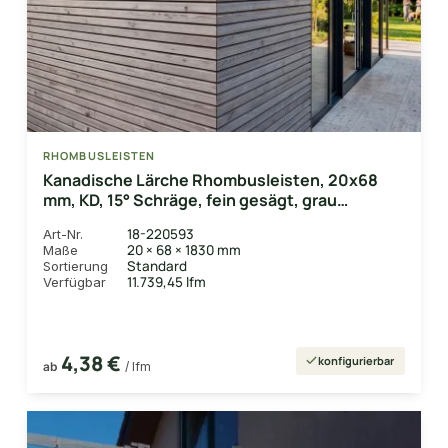
RHOMBUSLEISTEN
Kanadische Lärche Rhombusleisten, 20x68
mm, KD, 15° Schräge, fein gesägt, grau
vorbehandelt, Kanten gerundet, Rückseite
18-220593
Art-Nr.
keine Sichtseite
20 × 68 × 1830 mm
Maße
Standard
Sortierung
11.739,45 lfm
Verfügbar
4,38 €
konfigurierbar
ab
/ lfm