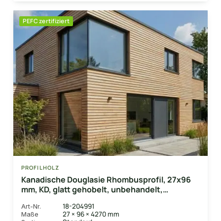
PEFC zertifiziert
PROFILHOLZ
Kanadische Douglasie Rhombusprofil, 27x96
mm, KD, glatt gehobelt, unbehandelt,
schwarze Feder
18-204991
Art-Nr.
27 × 96 × 4270 mm
Maße