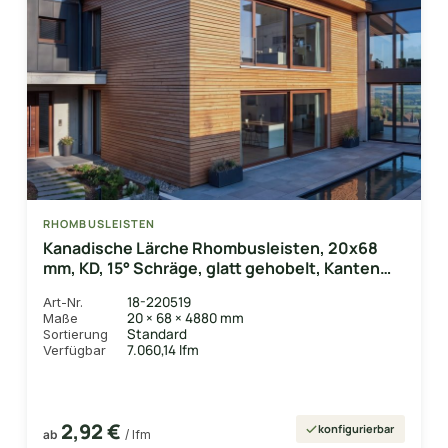
RHOMBUSLEISTEN
Kanadische Lärche Rhombusleisten, 20x68
mm, KD, 15° Schräge, glatt gehobelt, Kanten
gerundet
18-220519
Art-Nr.
20 × 68 × 4880 mm
Maße
Standard
Sortierung
7.060,14 lfm
Verfügbar
2,92 €
konfigurierbar
ab
/ lfm