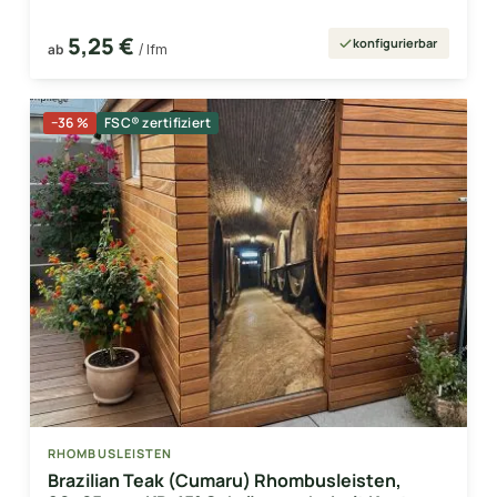
5,25 €
konfigurierbar
ab
/ lfm
−36 %
FSC® zertifiziert
RHOMBUSLEISTEN
Brazilian Teak (Cumaru) Rhombusleisten,